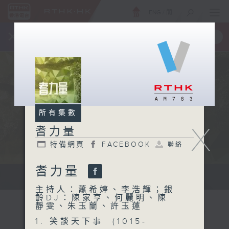
ENG
/
簡
×
全新 RTHK On The Go
取得
一手掌握 RTHK 電台、電視節目
所有集數
X
耆力量
特備網頁
FACEBOOK
聯絡
耆力量
鼓勵長者增加自信、發揮潛能 。
主持人：蕭希婷、李浩輝；銀
齡DJ：陳家亨、何麗明、陳
靜雯、朱玉蘭、許玉蓮
1. 笑談天下事 (1015-