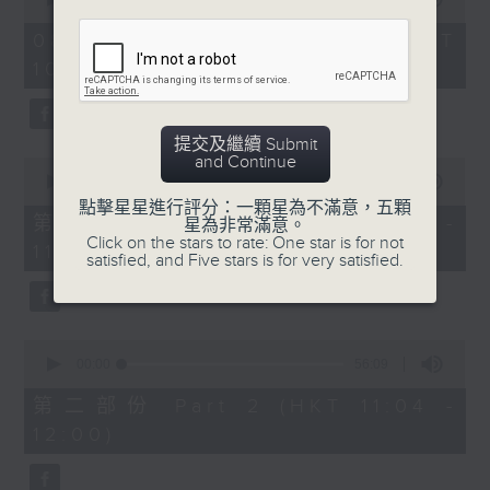
趣味有獎問答遊戲
of
2
《耆力量》熱線 : 1872312
08/08/2026 - 足本 Full (HKT
hours,
10:04 - 13:00)
48
minutes,
《耆力量》電郵：ap@rthk.org.hk
0
3. 銀齡專欄
seconds
提交及繼續 Submit
周惠珠「人生常遇」
and Continue
0
seconds
00:00
56:00
主題：情绪
of
點擊星星進行評分：一顆星為不滿意，五顆
56
第一部份 Part 1 (HKT 10:04 -
星為非常滿意。
minutes,
Click on the stars to rate: One star is for not
11:00)
0
satisfied, and Five stars is for very satisfied.
seconds
4.朱玉蘭「曲中情」
主題：葛蘭
0
seconds
00:00
56:09
of
56
第二部份 Part 2 (HKT 11:04 -
minutes,
12:00)
9
5. 票選大點唱
seconds
主題：國語舊歌(女歌手篇)