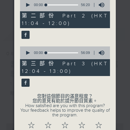
0
seconds
00:00
56:20
《
耆力量》
of
更多...
56
第二部份 Part 2 (HKT
minutes,
現代長者不再是孤獨一群，更不是弱勢社群，
11:04 - 12:00)
20
seconds
因為憑著他們的生活體驗，已是作為後輩的學
最新
LATEST
習典範。
0
只要每位長者能重拾童心，人生下半場可以繼
seconds
00:00
56:09
08/08/2026
續精彩！
of
56
耆力量：票選大點唱／國語舊
第三部份 Part 3 (HKT
minutes,
<
耆力量 >
節目鼓勵長者增加自信、發揮潛
12:04 - 13:00)
9
歌(女歌手篇)
seconds
能。
1. 笑談天下事
逢星期六上午十時至一時播出
精選各地趣聞
您對這個節目的滿意程度？
主持：蕭希婷、藍煒婷；銀齡DJ：陳家亨、
您的意見有助於提升節目質素。
何麗明、陳靜雯、朱玉蘭、郭秀銘、周惠珠
How satisfied are you with this program?
更多...
Your feedback helps to improve the quality of
the program.
《耆力量A Power 網頁》：
2. 信不信由你
☆
☆
☆
☆
☆
0
https://app4.rthk.hk/special/elderly/
seconds
00:00
2:48:00