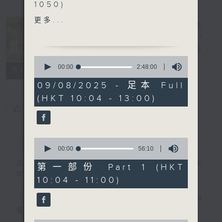
1050)
精選各地趣聞
更多...
2. 信不信由你 (1050-1130)
耆力量
電台直播
0
3. 銀齡專欄 (1130-1200)
seconds
00:00
2:48:00
特備網頁
FACEBOOK
聯絡
所有集數
of
- 麗明院線
2
09/08/2025 - 足本 Full
- 邊行邊傾
hours,
(HKT 10:04 - 13:00)
48
minutes,
您喜歡這個節目嗎?
4. 票選大點唱
0
seconds
簡介
GIST
0
seconds
00:00
56:10
of
主持人：蕭希婷、李浩輝；銀齡DJ：陳家
56
第一部份 Part 1 (HKT
minutes,
亨、何麗明、陳靜雯、朱玉蘭、許玉蓮
10:04 - 11:00)
10
seconds
「聽取你的聲音、重視你的意見」
連結網頁與
電台互動式長者節目