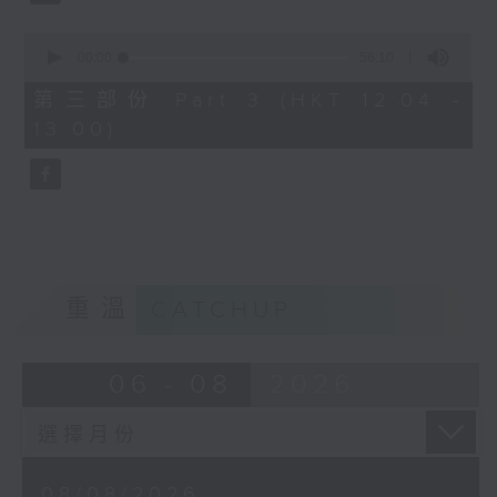
尤雅《往事只能回味》
0
姚蘇蓉《今天不回家》
seconds
00:00
56:10
of
56
周璇《何日君再來》
第三部份 Part 3 (HKT 12:04 -
minutes,
13:00)
10
靜婷《我的心裡沒有他》
seconds
白光《等着你回來》
重溫
CATCHUP
06 - 08
2026
08/08/2026