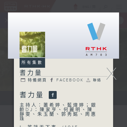
ENG
/
簡
×
全新 RTHK On The Go
取得
一手掌握 RTHK 電台、電視節目
所有集數
X
耆力量
特備網頁
FACEBOOK
聯絡
耆力量
鼓勵長者增加自信、發揮潛能 。
主持人：蕭希婷、藍煒婷；銀
齡DJ：陳家亨、何麗明、陳
靜雯、朱玉蘭、郭秀銘、周惠
珠