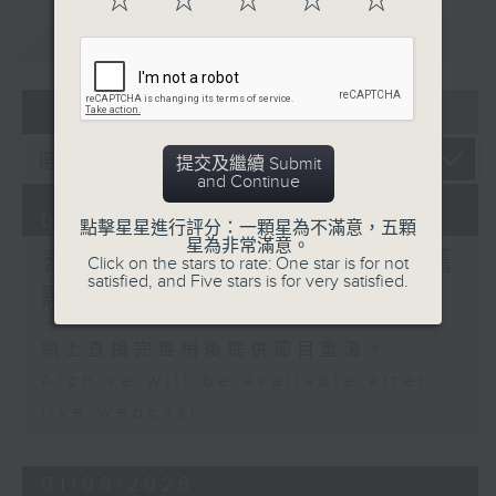
☆
☆
☆
☆
☆
https://app4.rthk.hk/special/elderly/
重溫
CATCHUP
《耆力量》熱線 : 1872312
05 - 08
2026
《耆力量》電郵：ap@rthk.org.hk
提交及繼續 Submit
and Continue
08/08/2026
點擊星星進行評分：一顆星為不滿意，五顆
星為非常滿意。
耆力量：票選大點唱／國語舊
Click on the stars to rate: One star is for not
satisfied, and Five stars is for very satisfied.
歌(女歌手篇)
網上直播完畢稍後提供節目重溫。
Archive will be available after
live webcast
01/08/2026