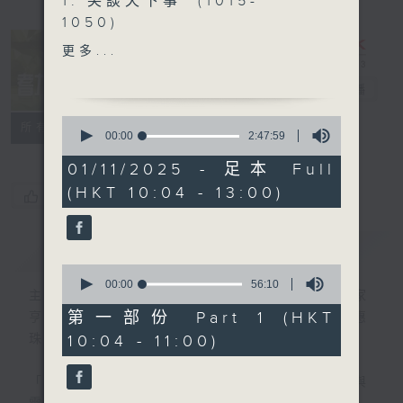
1. 笑談天下事 (1015-
1050)
精選各地趣聞
更多...
耆力量
電台直播
2. 信不信由你 (1050-1130)
0
特備網頁
FACEBOOK
聯絡
所有集數
seconds
00:00
2:47:59
of
2
01/11/2025 - 足本 Full
3. 銀齡專欄 (1130-1200)
hours,
(HKT 10:04 - 13:00)
47
陳靜雯《健康有雯路》
您喜歡這個節目嗎?
minutes,
周惠珠-《人生常遇》
59
seconds
簡介
GIST
0
4.耆力量專線 (1200-1300)
seconds
00:00
56:10
主持人：蕭希婷、藍煒婷；銀齡DJ：陳家
of
56
第一部份 Part 1 (HKT
亨、何麗明、陳靜雯、朱玉蘭、郭秀銘、周惠
minutes,
10:04 - 11:00)
珠
10
seconds
「聽取你的聲音、重視你的意見」
連結網頁與