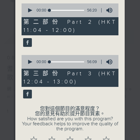
電台互動式長者節目
0
seconds
00:00
56:20
更多...
of
《
耆力量》
56
第二部份 Part 2 (HKT
minutes,
11:04 - 12:00)
20
現代長者不再是孤獨一群，更不是弱勢社群，
seconds
最新
LATEST
因為憑著他們的生活體驗，已是作為後輩的學
習典範。
0
08/08/2026
只要每位長者能重拾童心，人生下半場可以繼
seconds
00:00
56:09
of
耆力量：票選大點唱／國語舊歌(女
續精彩！
56
第三部份 Part 3 (HKT
歌手篇)
minutes,
12:04 - 13:00)
9
<
耆力量 >
節目鼓勵長者增加自信、發揮潛
seconds
網上直播完畢稍後提供節目重溫。 Archive
能。
will be available after live webcast
逢星期六上午十時至一時播出
您對這個節目的滿意程度？
1
主持：蕭希婷、藍煒婷；銀齡DJ：陳家亨、
您的意見有助於提升節目質素。
How satisfied are you with this program?
何麗明、陳靜雯、朱玉蘭、郭秀銘、周惠珠
Your feedback helps to improve the quality of
the program.
《耆力量A Power 網頁》：