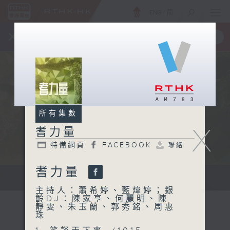
ENG
/
簡
×
全新 RTHK On The Go
取得
一手掌握 RTHK 電台、電視節目
所有集數
X
耆力量
特備網頁
FACEBOOK
聯絡
耆力量
鼓勵長者增加自信、發揮潛能 。
主持人：蕭希婷、藍煒婷；銀
齡DJ：陳家亨、何麗明、陳
靜雯、朱玉蘭、郭秀銘、周惠
珠