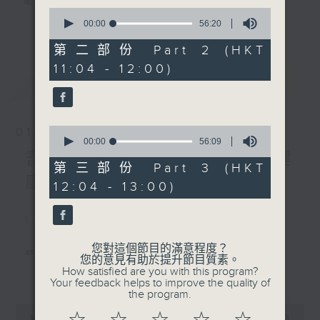
電台互動式長者節目
0
seconds
00:00
56:20
更多...
of
《
耆力量》
56
第二部份 Part 2 (HKT
minutes,
11:04 - 12:00)
20
現代長者不再是孤獨一群，更不是弱勢社群，
seconds
最新
LATEST
因為憑著他們的生活體驗，已是作為後輩的學
習典範。
0
01/08/2026
只要每位長者能重拾童心，人生下半場可以繼
seconds
00:00
56:09
of
續精彩！
耆力量：耆力量專線—心靈健
56
第三部份 Part 3 (HKT
minutes,
康大檢測
12:04 - 13:00)
9
<
耆力量 >
節目鼓勵長者增加自信、發揮潛
seconds
能。
1. 笑談天下事
逢星期六上午十時至一時播出
您對這個節目的滿意程度？
精選各地趣聞
主持：蕭希婷、藍煒婷；銀齡DJ：陳家亨、
您的意見有助於提升節目質素。
更多...
How satisfied are you with this program?
何麗明、陳靜雯、朱玉蘭、郭秀銘、周惠珠
Your feedback helps to improve the quality of
2. 信不信由你
the program.
0
《耆力量A Power 網頁》：
seconds
00:00
2:47:59