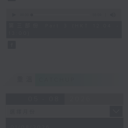
0
seconds
00:00
56:09
of
56
第三部份 Part 3 (HKT 12:04 -
minutes,
13:00)
9
seconds
重溫
CATCHUP
05 - 08
2026
01/08/2026