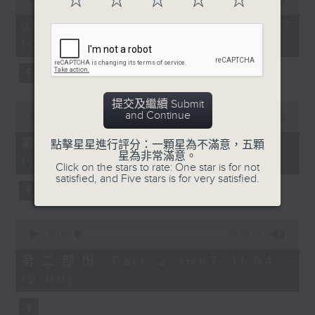
☆
☆
☆
☆
☆
趣味有獎問答遊戲
https://app4.rthk.hk/special/elderly/
of
2
01/08/2026 - 足本 Full (HKT
hours,
《耆力量》熱線 : 1872312
10:04 - 13:00)
47
3. 銀齡專欄
minutes,
59
《耆力量》電郵：ap@rthk.org.hk
seconds
郭秀銘「邊行邊傾」
提交及繼續 Submit
主題：元朗南生圍
0
and Continue
seconds
00:00
56:00
of
陳靜雯「健康有雯路」
56
第一部份 Part 1 (HKT 10:04 -
點擊星星進行評分：一顆星為不滿意，五顆
minutes,
主題：蛋白知多D
星為非常滿意。
11:00)
0
Click on the stars to rate: One star is for not
seconds
satisfied, and Five stars is for very satisfied.
4. 耆力量專線
0
seconds
00:00
56:09
主題：心靈健康大檢測
of
56
第二部份 Part 2 (HKT 11:04 -
minutes,
12:00)
9
seconds