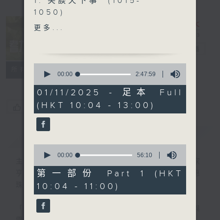
1. 笑談天下事 (1015-
1050)
精選各地趣聞
更多...
耆力量
電台直播
2. 信不信由你 (1050-1130)
0
特備網頁
FACEBOOK
聯絡
所有集數
seconds
00:00
2:47:59
of
2
01/11/2025 - 足本 Full
3. 銀齡專欄 (1130-1200)
hours,
(HKT 10:04 - 13:00)
47
陳靜雯《健康有雯路》
您喜歡這個節目嗎?
minutes,
周惠珠-《人生常遇》
59
seconds
簡介
GIST
0
4.耆力量專線 (1200-1300)
seconds
00:00
56:10
主持人：蕭希婷、藍煒婷；銀齡DJ：陳家
of
56
第一部份 Part 1 (HKT
亨、何麗明、陳靜雯、朱玉蘭、郭秀銘、周惠
minutes,
10:04 - 11:00)
珠
10
seconds
「聽取你的聲音、重視你的意見」
連結網頁與