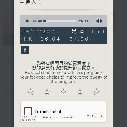
主持人：-
Beautiful
0
Sunday（與第
seconds
00:00
56:00
of
二台聯播）
電台直播
56
09/11/2025 - 足本 Full
minutes,
(HKT 06:04 - 07:00)
0
所有集數
seconds
您喜歡這個節目嗎?
您對這個節目的滿意程度？
您的意見有助於提升節目質素。
How satisfied are you with this program?
簡介
GIST
Your feedback helps to improve the quality of
the program.
☆
☆
☆
☆
☆
主持人：-