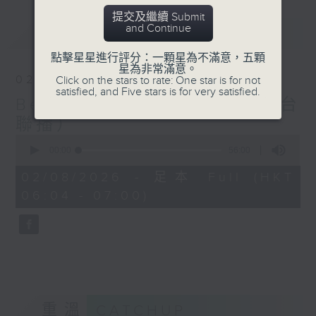
提交及繼續 Submit
and Continue
最新
LATEST
點擊星星進行評分：一顆星為不滿意，五顆
星為非常滿意。
02/08/2026
Click on the stars to rate: One star is for not
satisfied, and Five stars is for very satisfied.
Beautiful Sunday（與第二台
聯播）
0
seconds
00:00
56:00
of
56
02/08/2026 - 足本 Full (HKT
minutes,
06:04 - 07:00)
0
seconds
重溫
CATCHUP