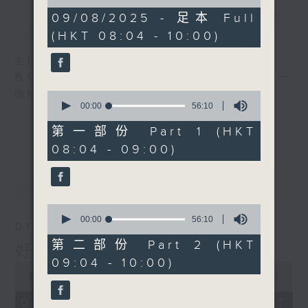
of
1
09/08/2025 - 足本 Full
簡介
GIST
hour,
(HKT 08:04 - 10:00)
52
minutes,
0
主持人：周錦瑤
seconds
為你精心挑選不同年代金曲，每個星期六帶來一
個愉快的早上!
0
seconds
00:00
56:10
of
56
第一部份 Part 1 (HKT
minutes,
08:04 - 09:00)
10
seconds
最新
LATEST
0
seconds
00:00
56:10
01/08/2026
of
56
第二部份 Part 2 (HKT
好歌安哥
minutes,
09:04 - 10:00)
10
0
seconds
seconds
00:00
1:52:00
of
1
01/08/2026 - 足本 Full (HKT