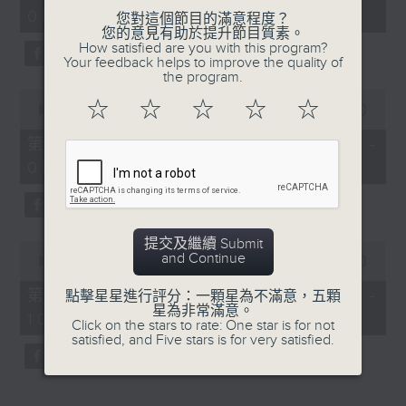
hour,
08:04 - 10:00)
52
您對這個節目的滿意程度？
minutes,
您的意見有助於提升節目質素。
0
How satisfied are you with this program?
seconds
Your feedback helps to improve the quality of
the program.
0
☆
☆
☆
☆
☆
seconds
00:00
56:09
of
56
第一部份 Part 1 (HKT 08:04 -
minutes,
09:00)
9
seconds
提交及繼續 Submit
0
and Continue
seconds
00:00
56:10
of
56
第二部份 Part 2 (HKT 09:04 -
點擊星星進行評分：一顆星為不滿意，五顆
minutes,
星為非常滿意。
10:00)
10
Click on the stars to rate: One star is for not
seconds
satisfied, and Five stars is for very satisfied.