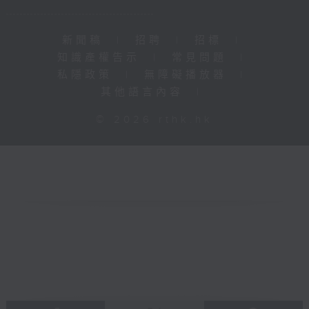
新聞稿
|
招聘
|
招標
|
知識產權告示
|
常見問題
|
私隱政策
|
無障礙播放器
|
其他語言內容
|
© 2026 rthk.hk