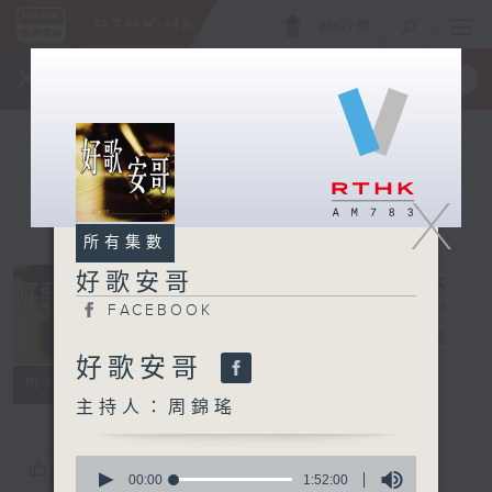
ENG
/
簡
×
全新 RTHK On The Go
取得
一手掌握 RTHK 電台、電視節目
X
所有集數
好歌安哥
FACEBOOK
好歌安哥
電台直播
好歌安哥
FACEBOOK
所有集數
主持人：周錦瑤
0
您喜歡這個節目嗎?
seconds
00:00
1:52:00