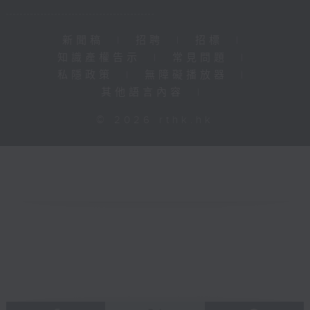
新聞稿
|
招聘
|
招標
|
知識產權告示
|
常見問題
|
私隱政策
|
無障礙播放器
|
其他語言內容
|
© 2026 rthk.hk