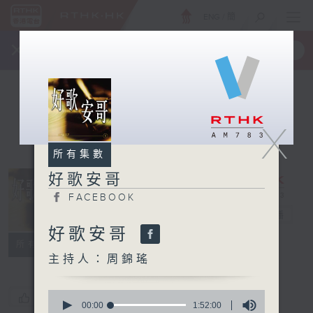
ENG
/
簡
×
全新 RTHK On The Go
取得
一手掌握 RTHK 電台、電視節目
X
所有集數
好歌安哥
FACEBOOK
好歌安哥
電台直播
好歌安哥
FACEBOOK
所有集數
主持人：周錦瑤
0
您喜歡這個節目嗎?
seconds
00:00
1:52:00