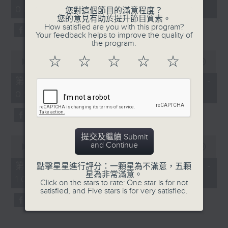
hour,
08:04 - 10:00)
52
您對這個節目的滿意程度？
minutes,
您的意見有助於提升節目質素。
0
How satisfied are you with this program?
seconds
Your feedback helps to improve the quality of
the program.
0
☆
☆
☆
☆
☆
seconds
00:00
56:09
of
56
第一部份 Part 1 (HKT 08:04 -
minutes,
09:00)
9
seconds
提交及繼續 Submit
0
and Continue
seconds
00:00
56:10
of
56
第二部份 Part 2 (HKT 09:04 -
點擊星星進行評分：一顆星為不滿意，五顆
minutes,
星為非常滿意。
10:00)
10
Click on the stars to rate: One star is for not
seconds
satisfied, and Five stars is for very satisfied.