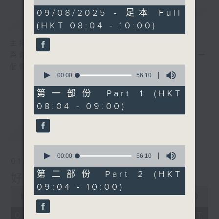
of
1
09/08/2025 - 足本 Full
簡介
GIST
hour,
(HKT 08:04 - 10:00)
52
minutes,
0
主持人：周錦瑤
seconds
為你精心挑選不同年代金曲，每個星期六帶來一
個愉快的早上!
0
seconds
00:00
56:10
of
56
第一部份 Part 1 (HKT
minutes,
08:04 - 09:00)
10
seconds
最新
LATEST
0
seconds
00:00
56:10
01/08/2026
of
56
第二部份 Part 2 (HKT
好歌安哥
minutes,
09:04 - 10:00)
10
0
seconds
seconds
00:00
1:52:00
of
1
01/08/2026 - 足本 Full (HKT