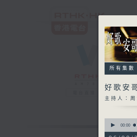
所有集數
好歌安
電台直播
主持人：周
0
seconds
00:00
of
1