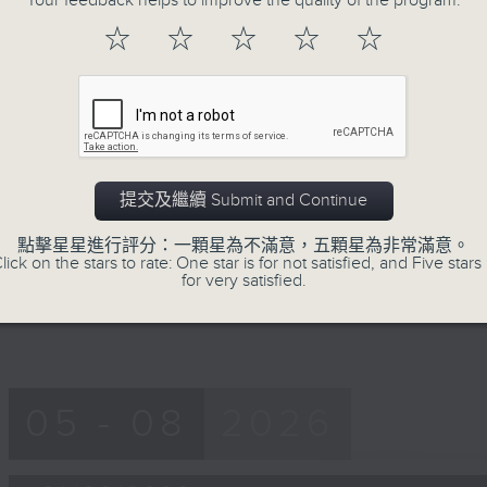
Your feedback helps to improve the quality of the program.
of
56
☆
☆
☆
☆
☆
第一部份 Part 1 (HKT 08:04 - 09:00
minutes,
9
seconds
Volume
90%
0
seconds
00:00
of
56
提交及繼續 Submit and Continue
第二部份 Part 2 (HKT 09:04 - 10:00
minutes,
10
點擊星星進行評分：一顆星為不滿意，五顆星為非常滿意。
seconds
Volume
lick on the stars to rate: One star is for not satisfied, and Five stars 
90%
for very satisfied.
05 - 08
2026