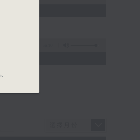
)
56:10
)
is