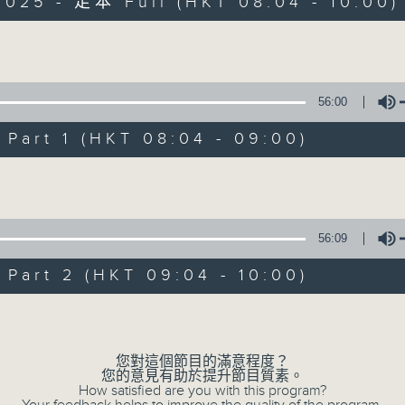
2025 - 足本 Full (HKT 08:04 - 10:00)
為你精心挑選不同年代金曲，每個星期六帶來
Volume
56:00
art 1 (HKT 08:04 - 09:00)
Volume
01/08/2026
好歌安哥
56:09
0
seconds
00:00
of
art 2 (HKT 09:04 - 10:00)
1
01/08/2026 - 足本 Full (HKT 08:04 
hour,
Volume
52
minutes,
0
seconds
Volume
您對這個節目的滿意程度？
90%
您的意見有助於提升節目質素。
0
How satisfied are you with this program?
seconds
00:00