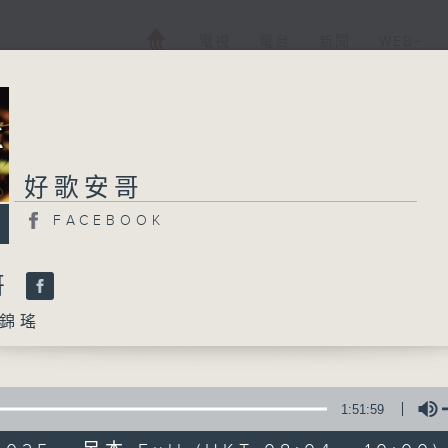
電視
電台
新聞
WEB+
好歌安哥
好歌安哥
FACEBOOK
FACEBOOK
所有集數
哥
錦瑤
您喜歡這個節目嗎?
1:51:59
主持人：周錦瑤