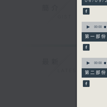
06/09/
hour,
51
簡介
minutes,
59
GIST
seconds
90%
0
seconds
00:00
of
56
第一部份 P
minutes,
0
seconds
90%
0
最新
seconds
00:00
of
LATEST
56
第二部份 P
minutes,
9
seconds
90%