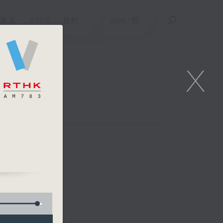
重溫
APPS
我們
ENG
/
簡
X