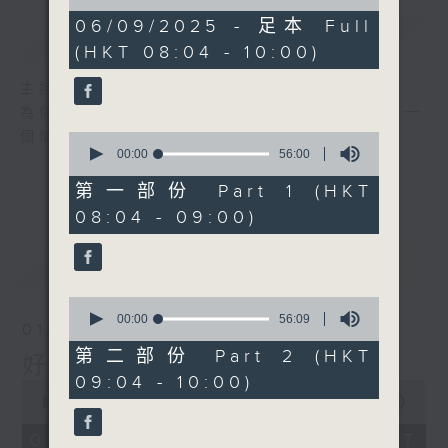
of
1
06/09/2025 - 足本 Full
簡介
GIST
hour,
(HKT 08:04 - 10:00)
51
minutes,
59
主持人：周錦瑤
seconds
為你精心挑選不同年代金曲，每個星期六帶來一
個愉快的早上!
0
seconds
00:00
56:00
of
56
第一部份 Part 1 (HKT
minutes,
08:04 - 09:00)
0
seconds
最新
LATEST
0
seconds
00:00
56:09
01/08/2026
of
56
第二部份 Part 2 (HKT
好歌安哥
minutes,
09:04 - 10:00)
9
0
seconds
seconds
00:00
1:52:00
of
1
01/08/2026 - 足本 Full (HKT