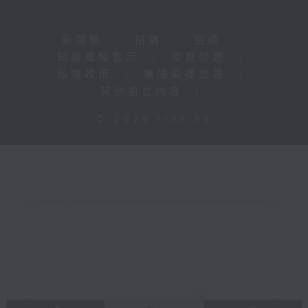
新聞稿
|
招聘
|
招標
|
知識產權告示
|
常見問題
|
私隱政策
|
無障礙播放器
|
其他語言內容
|
© 2026 rthk.hk