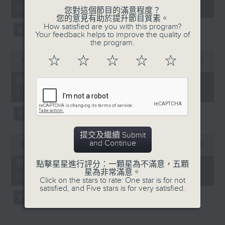
hour,
08:04 - 10:00)
52
您對這個節目的滿意程度？
minutes,
您的意見有助於提升節目質素。
0
How satisfied are you with this program?
seconds
Your feedback helps to improve the quality of
the program.
0
☆
☆
☆
☆
☆
seconds
00:00
56:09
of
56
第一部份 Part 1 (HKT 08:04 -
minutes,
09:00)
9
seconds
提交及繼續 Submit
0
and Continue
seconds
00:00
56:10
of
56
第二部份 Part 2 (HKT 09:04 -
點擊星星進行評分：一顆星為不滿意，五顆
minutes,
星為非常滿意。
10:00)
10
Click on the stars to rate: One star is for not
seconds
satisfied, and Five stars is for very satisfied.