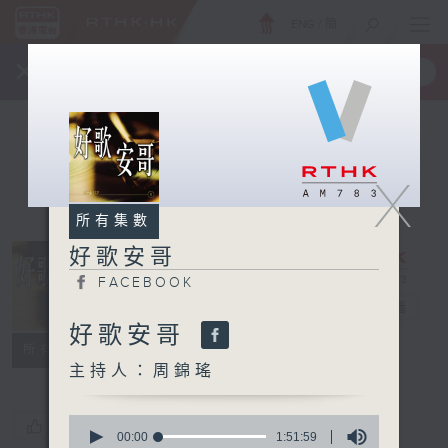
ENG
/
簡
×
全新 RTHK On The Go
取得
一手掌握 RTHK 電台、電視節目
X
所有集數
好歌安哥
FACEBOOK
好歌安哥
電台直播
好歌安哥
FACEBOOK
所有集數
主持人：周錦瑤
0
您喜歡這個節目嗎?
seconds
00:00
1:51:59