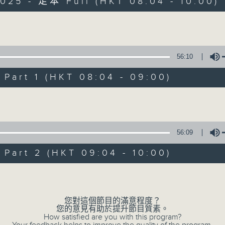
025 - 足本 Full (HKT 08:04 - 10:00)
為你精心挑選不同年代金曲，每個星期六帶來
Volume
56:10
art 1 (HKT 08:04 - 09:00)
Volume
01/08/2026
好歌安哥
56:09
0
seconds
00:00
of
art 2 (HKT 09:04 - 10:00)
1
01/08/2026 - 足本 Full (HKT 08:04 
hour,
Volume
52
minutes,
0
seconds
Volume
您對這個節目的滿意程度？
90%
您的意見有助於提升節目質素。
0
How satisfied are you with this program?
seconds
00:00