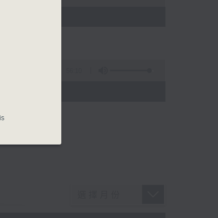
)
56:10
)
is