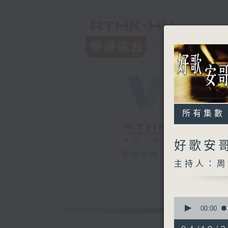
所有集數
好歌安
電台直播
主持人：周
0
seconds
00:00
of
1