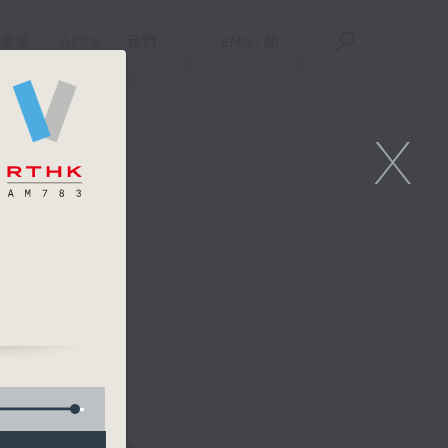
重溫
APPS
我們
ENG
/
簡
X