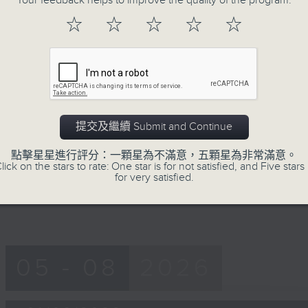
Your feedback helps to improve the quality of the program.
of
56
☆
☆
☆
☆
☆
第一部份 Part 1 (HKT 08:04 - 09:00
minutes,
9
seconds
Volume
90%
0
seconds
00:00
of
56
提交及繼續 Submit and Continue
第二部份 Part 2 (HKT 09:04 - 10:00
minutes,
10
點擊星星進行評分：一顆星為不滿意，五顆星為非常滿意。
seconds
Volume
lick on the stars to rate: One star is for not satisfied, and Five stars 
90%
for very satisfied.
05 - 08
2026