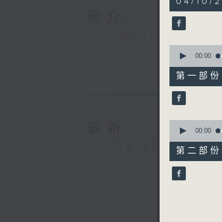
04/10/2
hour,
51
簡介
minutes,
59
GIST
seconds
90%
0
seconds
00:00
of
56
第一部份 P
minutes,
10
seconds
90%
0
最新
seconds
00:00
of
LATEST
56
第二部份 P
minutes,
9
seconds
90%