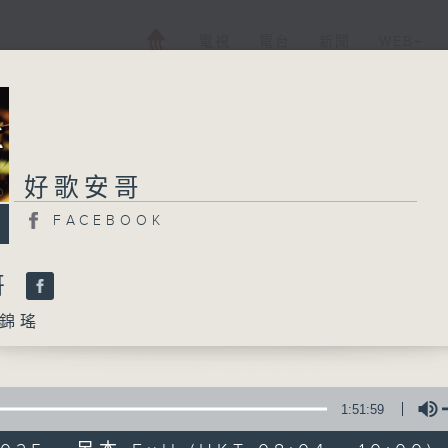
電視
電台
新聞
WEB+
好歌安哥
好歌安哥
FACEBOOK
FACEBOOK
所有集數
哥
錦瑤
您喜歡這個節目嗎?
1:51:59
主持人：周錦瑤