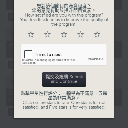
hour,
08:04 - 10:00)
52
您對這個節目的滿意程度？
minutes,
您的意見有助於提升節目質素。
0
How satisfied are you with this program?
seconds
Your feedback helps to improve the quality of
the program.
0
☆
☆
☆
☆
☆
seconds
00:00
56:09
of
56
第一部份 Part 1 (HKT 08:04 -
minutes,
09:00)
9
seconds
提交及繼續 Submit
0
and Continue
seconds
00:00
56:10
of
56
第二部份 Part 2 (HKT 09:04 -
點擊星星進行評分：一顆星為不滿意，五顆
minutes,
星為非常滿意。
10:00)
10
Click on the stars to rate: One star is for not
seconds
satisfied, and Five stars is for very satisfied.