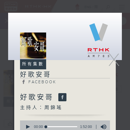
ENG
/
簡
×
全新 RTHK On The Go
取得
一手掌握 RTHK 電台、電視節目
X
所有集數
好歌安哥
FACEBOOK
好歌安哥
電台直播
好歌安哥
FACEBOOK
所有集數
主持人：周錦瑤
0
您喜歡這個節目嗎?
seconds
00:00
1:52:00