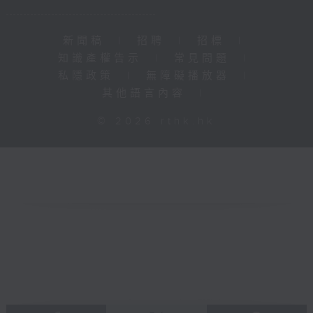
新聞稿
|
招聘
|
招標
|
知識產權告示
|
常見問題
|
私隱政策
|
無障礙播放器
|
其他語言內容
|
© 2026 rthk.hk