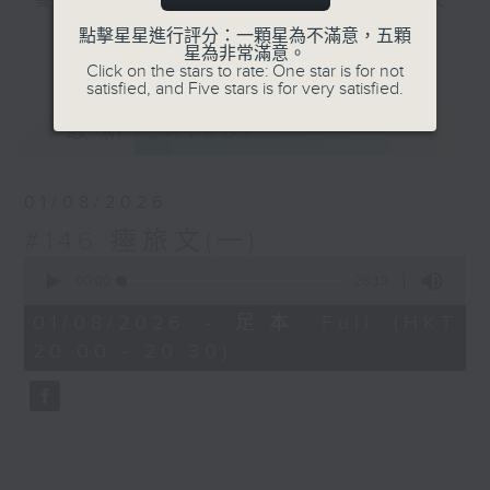
美，無以復加，所以《古文觀止》解作歷代文
言散文的最佳結集。主持陳耀南會透過古文的
點擊星星進行評分：一顆星為不滿意，五顆
更多...
星為非常滿意。
介紹，讓大家掌握中文的語言藝術，繼而了解
Click on the stars to rate: One star is for not
中國的學術思想及社會變化。
satisfied, and Five stars is for very satisfied.
最新
LATEST
#香港電台文教組
01/08/2026
#146 瘞旅文(一)
0
seconds
00:00
28:13
of
28
01/08/2026 - 足本 Full (HKT
minutes,
20:00 - 20:30)
13
seconds