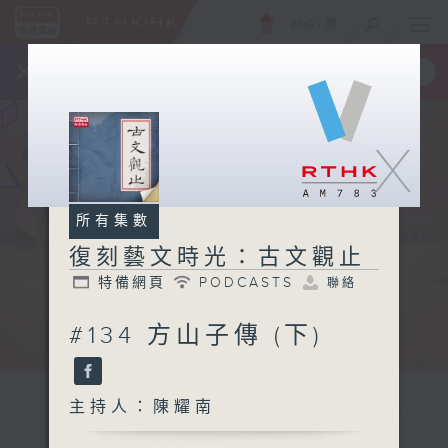
ENG
/
簡
×
全新 RTHK On The Go
取得
一手掌握 RTHK 電台、電視節目
X
所有集數
復刻藝文時光：古文觀止
特備網頁
PODCASTS
聯絡
#134 方山子傳 (下)
主持人：陳耀南