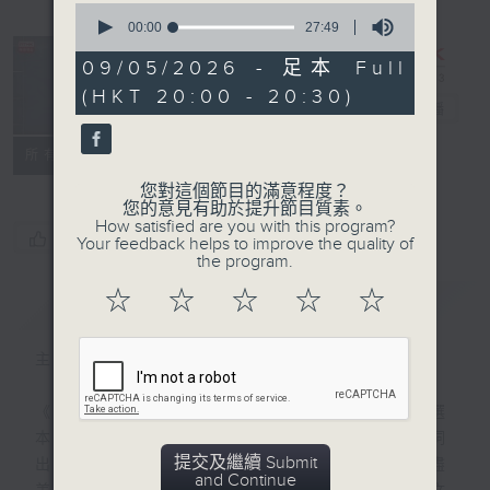
0
seconds
00:00
27:49
of
27
09/05/2026 - 足本 Full
minutes,
復刻藝文時光：
(HKT 20:00 - 20:30)
49
古文觀止
電台直播
seconds
特備網頁
PODCASTS
聯絡
所有集數
您對這個節目的滿意程度？
您的意見有助於提升節目質素。
How satisfied are you with this program?
您喜歡這個節目嗎?
Your feedback helps to improve the quality of
the program.
☆
☆
☆
☆
☆
簡介
GIST
主持人：陳耀南
《古文觀止》是清代以來最流行的古代散文選
本之一，「古文」指文言散文，「觀止」一詞
提交及繼續 Submit
出於《左傳》，表示所看到的事物已經盡善盡
and Continue