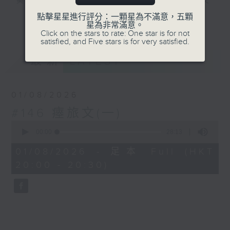
美，無以復加，所以《古文觀止》解作歷代文
言散文的最佳結集。主持陳耀南會透過古文的
點擊星星進行評分：一顆星為不滿意，五顆
更多...
星為非常滿意。
介紹，讓大家掌握中文的語言藝術，繼而了解
Click on the stars to rate: One star is for not
中國的學術思想及社會變化。
satisfied, and Five stars is for very satisfied.
最新
LATEST
#香港電台文教組
01/08/2026
#146 瘞旅文(一)
0
seconds
00:00
28:13
of
28
01/08/2026 - 足本 Full (HKT
minutes,
20:00 - 20:30)
13
seconds