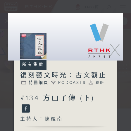
ENG
/
簡
×
全新 RTHK On The Go
取得
一手掌握 RTHK 電台、電視節目
X
所有集數
復刻藝文時光：古文觀止
特備網頁
PODCASTS
聯絡
#134 方山子傳 (下)
主持人：陳耀南