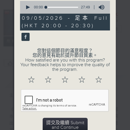
0
seconds
00:00
27:49
of
27
09/05/2026 - 足本 Full
minutes,
復刻藝文時光：
(HKT 20:00 - 20:30)
49
古文觀止
電台直播
seconds
特備網頁
PODCASTS
聯絡
所有集數
您對這個節目的滿意程度？
您的意見有助於提升節目質素。
How satisfied are you with this program?
您喜歡這個節目嗎?
Your feedback helps to improve the quality of
the program.
☆
☆
☆
☆
☆
簡介
GIST
主持人：陳耀南
《古文觀止》是清代以來最流行的古代散文選
本之一，「古文」指文言散文，「觀止」一詞
提交及繼續 Submit
出於《左傳》，表示所看到的事物已經盡善盡
and Continue