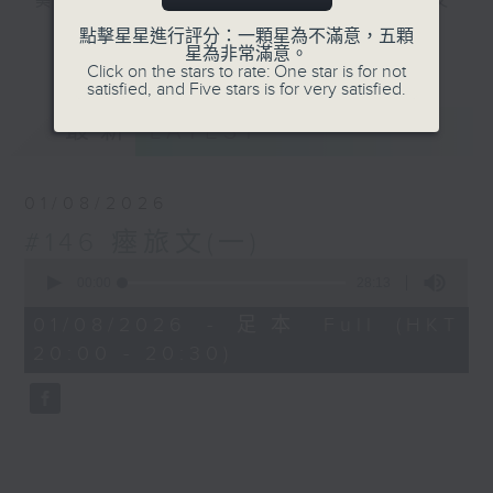
美，無以復加，所以《古文觀止》解作歷代文
言散文的最佳結集。主持陳耀南會透過古文的
點擊星星進行評分：一顆星為不滿意，五顆
更多...
星為非常滿意。
介紹，讓大家掌握中文的語言藝術，繼而了解
Click on the stars to rate: One star is for not
中國的學術思想及社會變化。
satisfied, and Five stars is for very satisfied.
最新
LATEST
#香港電台文教組
01/08/2026
#146 瘞旅文(一)
0
seconds
00:00
28:13
of
28
01/08/2026 - 足本 Full (HKT
minutes,
20:00 - 20:30)
13
seconds