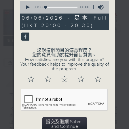
0
seconds
00:00
00:00
of
0
06/06/2026 - 足本 Full
seconds
復刻藝文時光：
(HKT 20:00 - 20:30)
古文觀止
電台直播
特備網頁
PODCASTS
聯絡
所有集數
您對這個節目的滿意程度？
您的意見有助於提升節目質素。
How satisfied are you with this program?
您喜歡這個節目嗎?
Your feedback helps to improve the quality of
the program.
☆
☆
☆
☆
☆
簡介
GIST
主持人：陳耀南
《古文觀止》是清代以來最流行的古代散文選
本之一，「古文」指文言散文，「觀止」一詞
提交及繼續 Submit
出於《左傳》，表示所看到的事物已經盡善盡
and Continue