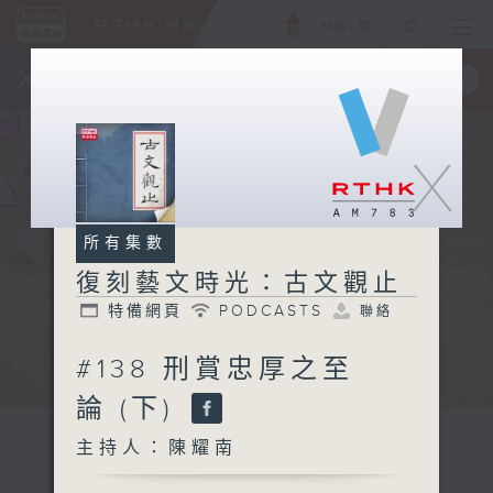
ENG
/
簡
×
全新 RTHK On The Go
取得
一手掌握 RTHK 電台、電視節目
X
所有集數
復刻藝文時光：古文觀止
特備網頁
PODCASTS
聯絡
#138 刑賞忠厚之至
論 (下)
主持人：陳耀南