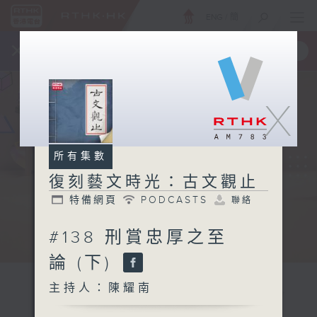
ENG
/
簡
×
全新 RTHK On The Go
取得
一手掌握 RTHK 電台、電視節目
X
所有集數
復刻藝文時光：古文觀止
特備網頁
PODCASTS
聯絡
#138 刑賞忠厚之至
論 (下)
主持人：陳耀南