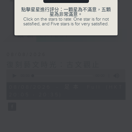
美，無以復加，所以《古文觀止》解作歷代文
言散文的最佳結集。主持陳耀南會透過古文的
點擊星星進行評分：一顆星為不滿意，五顆
更多...
星為非常滿意。
介紹，讓大家掌握中文的語言藝術，繼而了解
Click on the stars to rate: One star is for not
中國的學術思想及社會變化。
satisfied, and Five stars is for very satisfied.
最新
LATEST
#香港電台文教組
08/08/2026
復刻藝文時光：古文觀止
0
seconds
00:00
00:00
of
0
08/08/2026 - 足本 Full (HKT
seconds
20:05 - 20:35)