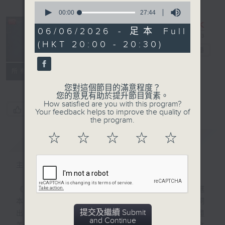
0
seconds
00:00
27:44
of
27
06/06/2026 - 足本 Full
minutes,
復刻藝文時光：
(HKT 20:00 - 20:30)
44
古文觀止
電台直播
seconds
特備網頁
PODCASTS
聯絡
所有集數
您對這個節目的滿意程度？
您的意見有助於提升節目質素。
How satisfied are you with this program?
您喜歡這個節目嗎?
Your feedback helps to improve the quality of
the program.
☆
☆
☆
☆
☆
簡介
GIST
主持人：陳耀南
《古文觀止》是清代以來最流行的古代散文選
本之一，「古文」指文言散文，「觀止」一詞
提交及繼續 Submit
出於《左傳》，表示所看到的事物已經盡善盡
and Continue