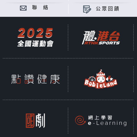
聯 絡
公眾回饋