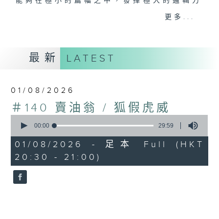
能夠在極小的篇幅之中，發揮極大的邏輯力
量，在會心微笑之中，表現出深刻的諷喻精
更多...
神。節目在1984至1986年製作和首播，選
取中國著名寓言，除了將原文朗誦，同時更以
戲劇形式演繹，再由陳耀南博士分析箇中哲
最新
LATEST
理。
#香港電台文教組
01/08/2026
＃140 賣油翁 / 狐假虎威
0
seconds
00:00
29:59
of
29
01/08/2026 - 足本 Full (HKT
minutes,
20:30 - 21:00)
59
seconds