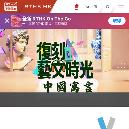
ENG
/
簡
×
全新 RTHK On The Go
取得
一手掌握 RTHK 電台、電視節目
...