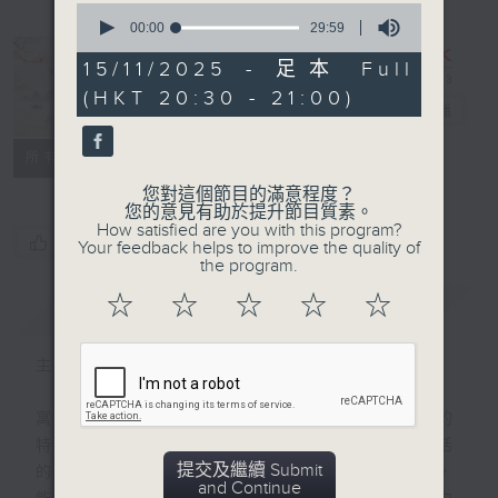
0
seconds
00:00
29:59
of
29
15/11/2025 - 足本 Full
minutes,
復刻藝文時光：
(HKT 20:30 - 21:00)
59
中國寓言
電台直播
seconds
PODCASTS
聯絡
所有集數
您對這個節目的滿意程度？
您的意見有助於提升節目質素。
How satisfied are you with this program?
您喜歡這個節目嗎?
Your feedback helps to improve the quality of
the program.
☆
☆
☆
☆
☆
簡介
GIST
主持人：陳耀南
寓言，是一種諷刺文學，幽默，是其最鮮明的
特徵，也是其藝術生命。寓言選材自日常生活
提交及繼續 Submit
的事情，諷刺對象是似曾相識的人物。因此，
and Continue