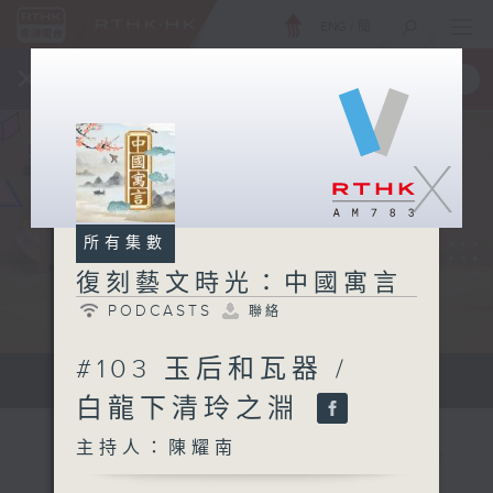
ENG
/
簡
×
全新 RTHK On The Go
取得
一手掌握 RTHK 電台、電視節目
X
所有集數
復刻藝文時光：中國寓言
PODCASTS
聯絡
#103 玉后和瓦器 /
...
白龍下清玲之淵
主持人：陳耀南