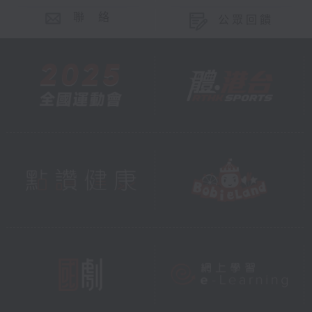
聯 絡
公眾回饋