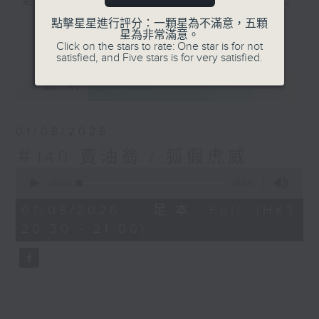
能夠在極小的篇幅之中，發揮極大的邏輯力
量，在會心微笑之中，表現出深刻的諷喻精
點擊星星進行評分：一顆星為不滿意，五顆
更多...
星為非常滿意。
神。節目在1984至1986年製作和首播，選
Click on the stars to rate: One star is for not
取中國著名寓言，除了將原文朗誦，同時更以
satisfied, and Five stars is for very satisfied.
戲劇形式演繹，再由陳耀南博士分析箇中哲
最新
LATEST
理。
#香港電台文教組
01/08/2026
＃140 賣油翁 / 狐假虎威
0
seconds
00:00
29:59
of
29
01/08/2026 - 足本 Full (HKT
minutes,
20:30 - 21:00)
59
seconds