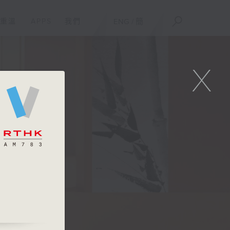
重溫
APPS
我們
ENG
/
簡
X