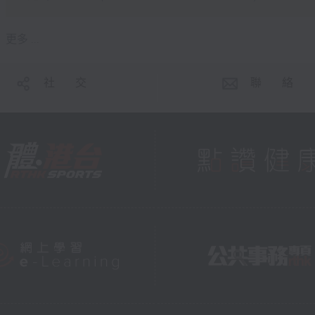
更多 ...
社 交
聯 絡