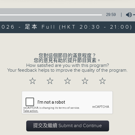
一種諷刺文學，幽默，是其最鮮明的特徵，也是其
29:59
2026 - 足本 Full (HKT 20:30 - 21:00)
Volume
您對這個節目的滿意程度？
復刻藝文時光：中
您的意見有助於提升節目質素。
How satisfied are you with this program?
Your feedback helps to improve the quality of the program.
PODCASTS
聯絡
所有集數
☆
☆
☆
☆
☆
您喜歡這個節目嗎?
主持人：陳耀南
提交及繼續 Submit and Continue