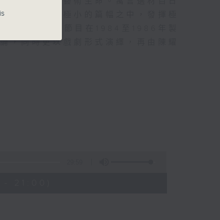
的特徵，也是其藝術生命。寓言選材自日
is
。因此，能夠在極小的篇幅之中，發揮極
諷喻精神。節目在1984至1986年製
朗誦，同時更以戲劇形式演繹，再由陳耀
29:59
- 21:00)