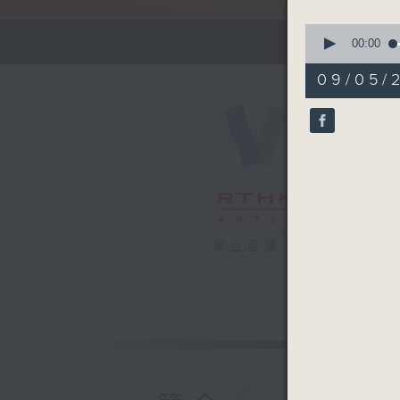
0
寓言，是
seconds
00:00
of
29
09/05/
minutes,
59
seconds
90%
電台直播