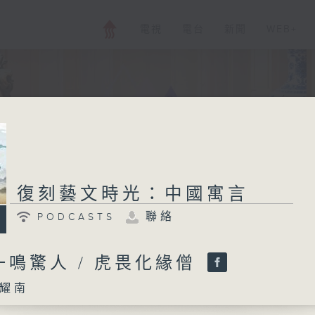
電視
電台
新聞
WEB+
復刻藝文時光：中國寓言
聯絡
PODCASTS
 一鳴驚人 / 虎畏化緣僧
耀南