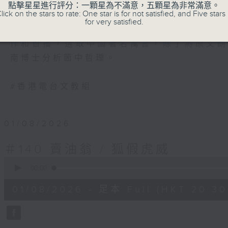
寓言，是一種諷刺文學，幽默，是其最鮮明
點擊星星進行評分：一顆星為不滿意，五顆星為非常滿意。
lick on the stars to rate: One star is for not satisfied, and Five stars 
常生活的事情，諷刺對象是似曾相識的人物
for very satisfied.
大的邏輯力量，在會心微笑之中，表現出深刻的
作和首播，選取中國著名寓言，除了將原文
南博士分析箇中哲理。
#香港電台文教組
01/08/2026
＃140 賣油翁 / 狐假虎威
0
seconds
00:00
of
29
01/08/2026 - 足本 Full (HKT 20:30 
minutes,
59
seconds
Volume
90%