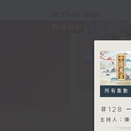
所有集數
＃128
主持人：陳