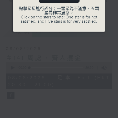
能夠在極小的篇幅之中，發揮極大的邏輯力
量，在會心微笑之中，表現出深刻的諷喻精
點擊星星進行評分：一顆星為不滿意，五顆
更多...
星為非常滿意。
神。節目在1984至1986年製作和首播，選
Click on the stars to rate: One star is for not
取中國著名寓言，除了將原文朗誦，同時更以
satisfied, and Five stars is for very satisfied.
戲劇形式演繹，再由陳耀南博士分析箇中哲
最新
LATEST
理。
#香港電台文教組
08/08/2026
＃141 周處 / 齊人攫金
0
seconds
00:00
29:59
of
29
08/08/2026 - 足本 Full (HKT
minutes,
20:30 - 21:00)
59
seconds