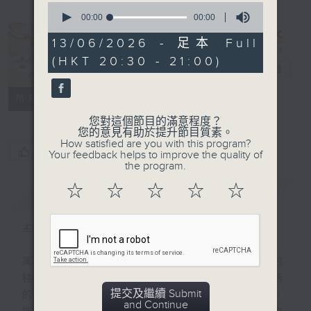
0
seconds
00:00
00:00
of
0
13/06/2026 - 足本 Full
seconds
復刻藝文時光：
(HKT 20:30 - 21:00)
中國寓言
電台直播
PODCASTS
聯絡
所有集數
您對這個節目的滿意程度？
您的意見有助於提升節目質素。
How satisfied are you with this program?
您喜歡這個節目嗎?
Your feedback helps to improve the quality of
the program.
☆
☆
☆
☆
☆
簡介
GIST
主持人：陳耀南
寓言，是一種諷刺文學，幽默，是其最鮮明的
特徵，也是其藝術生命。寓言選材自日常生活
提交及繼續 Submit
的事情，諷刺對象是似曾相識的人物。因此，
and Continue