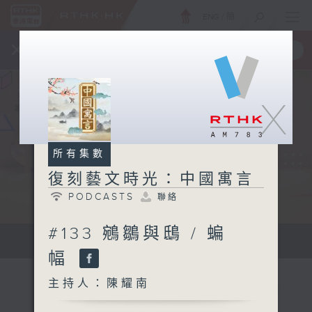
ENG
/
簡
×
全新 RTHK On The Go
取得
一手掌握 RTHK 電台、電視節目
X
所有集數
復刻藝文時光：中國寓言
PODCASTS
聯絡
#133 鵷鶵與鴟 / 蝙
...
幅
主持人：陳耀南