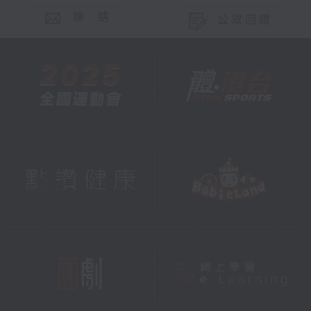
聯 絡
公眾回饋