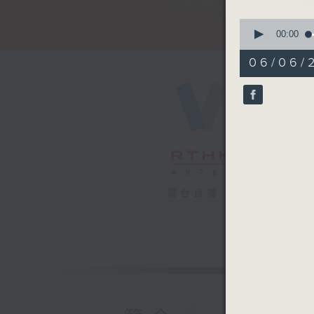
0
seconds
00:00
of
29
06/06/2
minutes,
51
seconds
90%
電台直播