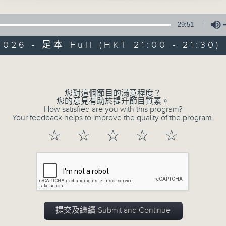
29:51
026 - 足本 Full (HKT 21:00 - 21:30)
Volume
您對這個節目的滿意程度？
復刻藝文時光：中
您的意見有助於提升節目質素。
How satisfied are you with this program?
Your feedback helps to improve the quality of the program.
PODCASTS
聯絡
所有集數
☆
☆
☆
☆
☆
您喜歡這個節目嗎?
主持人：梁家永
提交及繼續 Submit and Continue