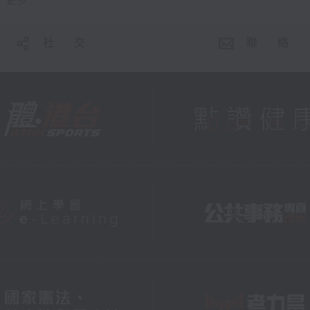
更多 ...
社 交
聯 絡