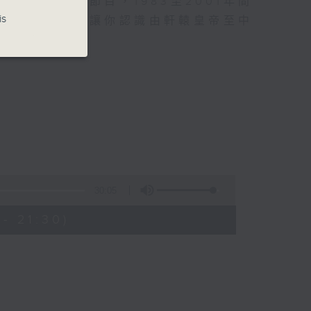
的歷史教育節目，1983至2001年間
is
播劇形式演繹，讓你認識由軒轅皇帝至中
的輪廓。
30:05
- 21:30)