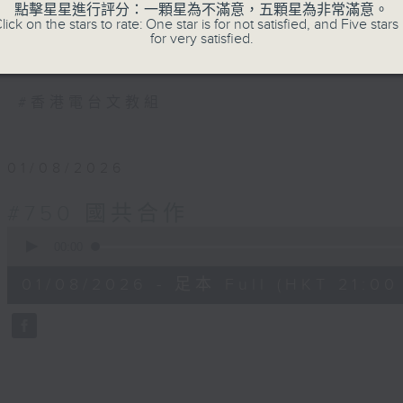
全數九百集的《中華五千年》是香港電台最長壽
點擊星星進行評分：一顆星為不滿意，五顆星為非常滿意。
lick on the stars to rate: One star is for not satisfied, and Five stars 
製作和首播，由香港電台的廣播藝員，以廣
for very satisfied.
華人民共和國建國，前後長達五千年中國歷史
#香港電台文教組
01/08/2026
#750 國共合作
0
seconds
00:00
of
30
01/08/2026 - 足本 Full (HKT 21:00 
minutes,
5
seconds
Volume
90%