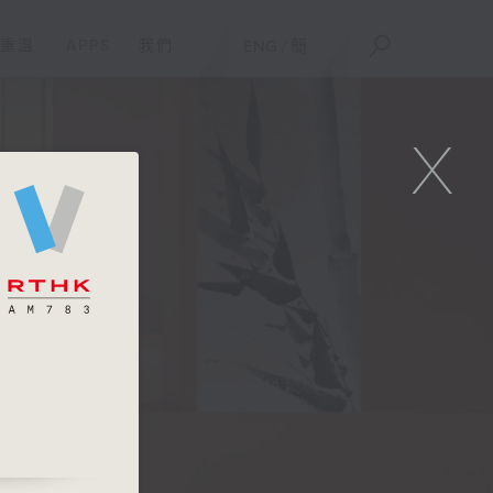
重溫
APPS
我們
ENG
/
簡
X