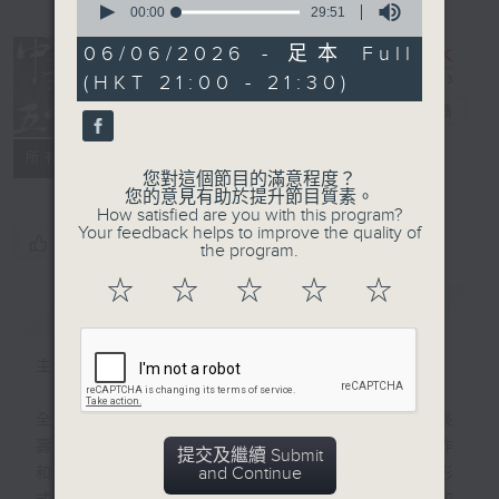
seconds
00:00
29:51
of
29
06/06/2026 - 足本 Full
minutes,
(HKT 21:00 - 21:30)
復刻藝文時光：
51
seconds
中華五千年
電台直播
PODCASTS
聯絡
所有集數
您對這個節目的滿意程度？
您的意見有助於提升節目質素。
How satisfied are you with this program?
Your feedback helps to improve the quality of
您喜歡這個節目嗎?
the program.
☆
☆
☆
☆
☆
簡介
GIST
主持人：梁家永
全數九百集的《中華五千年》是香港電台最長
壽的歷史教育節目，1983至2001年間製作
提交及繼續 Submit
and Continue
和首播，由香港電台的廣播藝員，以廣播劇形