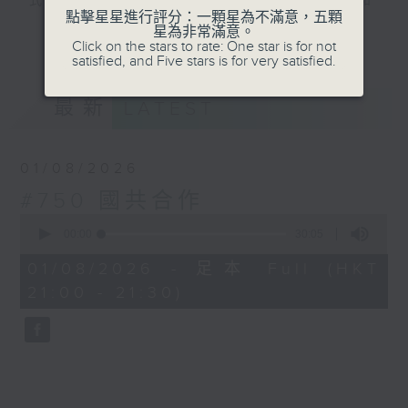
式演繹，讓你認識由軒轅皇帝至中華人民共和
點擊星星進行評分：一顆星為不滿意，五顆
國建國，前後長達五千年中國歷史的輪廓。
星為非常滿意。
更多...
Click on the stars to rate: One star is for not
satisfied, and Five stars is for very satisfied.
#香港電台文教組
最新
LATEST
01/08/2026
#750 國共合作
0
seconds
00:00
30:05
of
30
01/08/2026 - 足本 Full (HKT
minutes,
21:00 - 21:30)
5
seconds