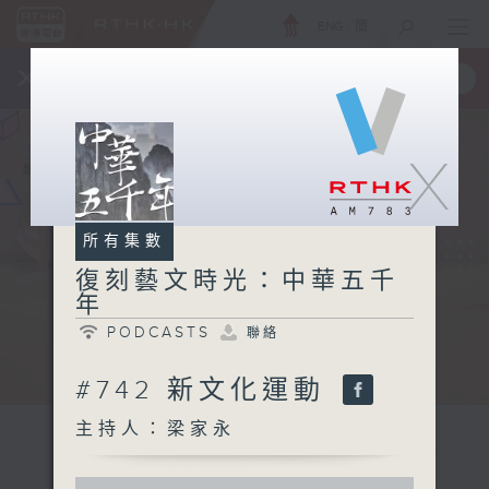
ENG
/
簡
×
全新 RTHK On The Go
取得
一手掌握 RTHK 電台、電視節目
X
所有集數
復刻藝文時光：中華五千
年
PODCASTS
聯絡
#742 新文化運動
主持人：梁家永
0