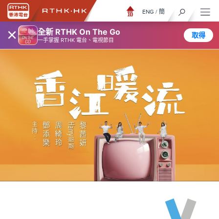
ENG
/
簡
×
全新 RTHK On The Go
取得
一手掌握 RTHK 電台、電視節目