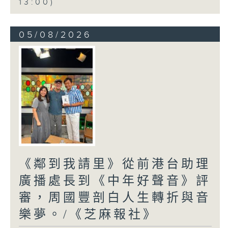
13:00)
05/08/2026
《鄰到我請里》從前港台助理
廣播處長到《中年好聲音》評
審，周國豐剖白人生轉折與音
樂夢。/《芝麻報社》