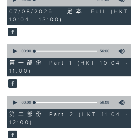
of
《膠喺我身上》
2
07/08/2026 - 足本 Full (HKT
hours,
10:04 - 13:00)
1100-1200
47
minutes,
59
《Music Five》
seconds
嘉賓：梁煒謙(歌手)
0
《極速15秒》
seconds
00:00
56:00
of
《Music Five》
56
第一部份 Part 1 (HKT 10:04 -
minutes,
嘉賓：公路煙花(組合)
11:00)
0
seconds
1200-1300
《耳邊執到寶》
0
seconds
00:00
56:09
of
56
第二部份 Part 2 (HKT 11:04 -
minutes,
12:00)
9
seconds