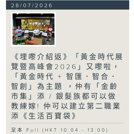
28/07/2026
《埋嚟介紹返》「黃金時代展
覽暨高峰會2026」又嚟啦，
「黃金時代 + 智匯．智合．
智創」為主題 ，仲有「金齡
市集」添 / 銀髮族都可以做
教練嫁! 仲可以建立第二職業
添《生活百寶袋》
足本 Full (HKT 10:04 - 13:00)