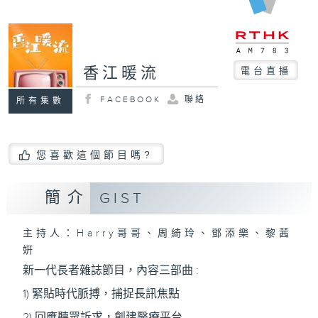
香江暖流
電台直播
FACEBOOK
聯絡
所有集數
您喜歡這個節目嗎?
簡介
GIST
主持人：Harry哥哥、周綺玲、鄧添樂、黎茜
姸
新一代長者雜誌節目，內容三部曲 :
1) 緊貼時代脈搏，捕捉長訊焦點
2) 回應聽眾訴求，創建醫療平台