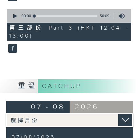
0
seconds
00:00
56:09
of
56
第三部份 Part 3 (HKT 12:04 -
minutes,
13:00)
9
seconds
重溫
CATCHUP
07 - 08
2026
07/08/2026