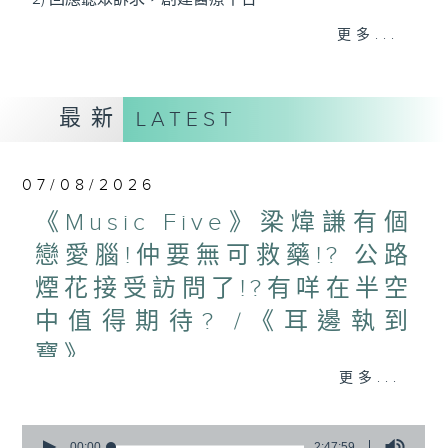
3) 暖流熱線 : 關顧長者心靈需要，透過電話1872312，
更多...
聆聽老友記心聲
最新
LATEST
主持：Harry哥哥、周綺玲、鄧添樂、黎茜姸
07/08/2026
編導：周綺玲、鄧添樂
《Music Five》梁煒謙有個
戀愛腦!仲要無可救藥!? 公路
監製：梁學曦
煙花接受訪問了!?有咩在半空
中值得期待? /《耳邊執到
逢星期一至五，上午十時至下午一時，歡迎你！
寶》
更多...
1000-1100
* 早上十一時十分，香港電台第五台、港台電視31，電
《Harry 哥哥英文教室》
台電視同步直播！
0
《今日大件事》
seconds
00:00
2:47:59