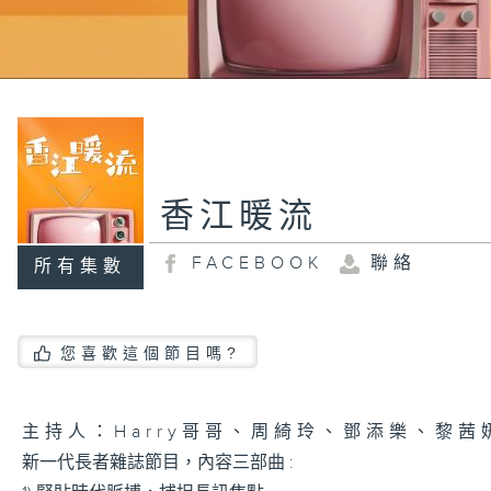
香江暖流
FACEBOOK
聯絡
所有集數
您喜歡這個節目嗎?
主持人：Harry哥哥、周綺玲、鄧添樂、黎茜
新一代長者雜誌節目，內容三部曲 :