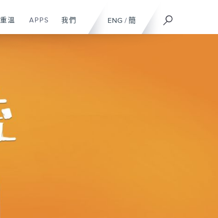
重溫
APPS
我們
ENG
/
簡