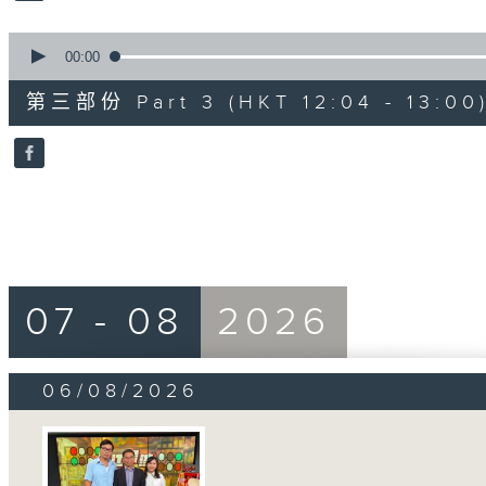
0
seconds
00:00
of
56
第三部份 Part 3 (HKT 12:04 - 13:00
minutes,
10
seconds
Volume
90%
07 - 08
2026
06/08/2026