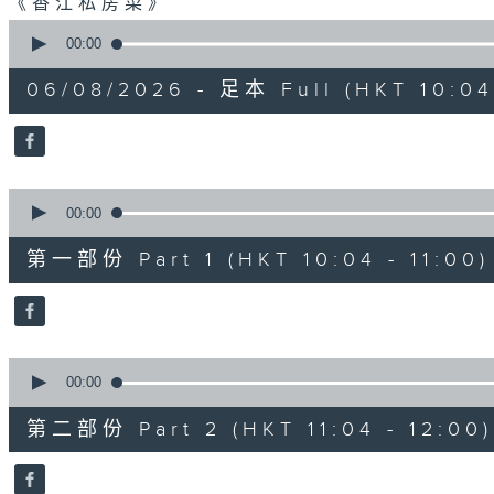
《香江私房菜》
0
seconds
00:00
of
2
06/08/2026 - 足本 Full (HKT 10:04 
hours,
48
minutes,
0
seconds
Volume
90%
0
seconds
00:00
of
56
第一部份 Part 1 (HKT 10:04 - 11:00)
minutes,
10
seconds
Volume
90%
0
seconds
00:00
of
56
第二部份 Part 2 (HKT 11:04 - 12:00)
minutes,
19
seconds
Volume
90%