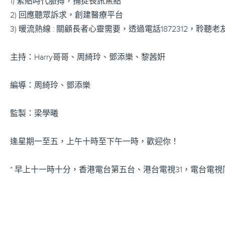
1) 緊貼時代脈搏，捕捉長訊焦點
2) 回應聽眾訴求，創建醫療平台
3) 暖流熱線 : 關顧長者心靈需要，透過電話1872312，聆聽
主持：Harry哥哥、周綺玲、鄧添樂、黎茜姸
編導：周綺玲、鄧添樂
監製：梁學曦
逢星期一至五，上午十時至下午一時，歡迎你！
* 早上十一時十分，香港電台第五台、港台電視31，電台電