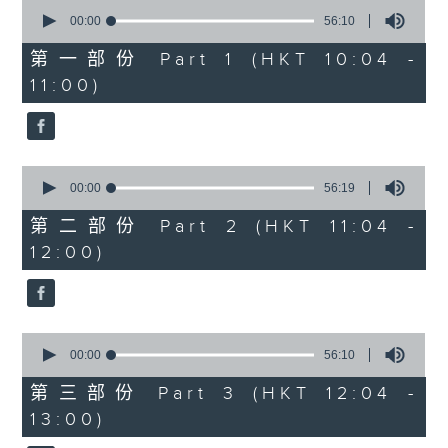
0
seconds
00:00
56:10
of
1200-1300
56
第一部份 Part 1 (HKT 10:04 -
minutes,
《香江私房菜》
11:00)
10
seconds
0
seconds
00:00
56:19
of
56
第二部份 Part 2 (HKT 11:04 -
minutes,
12:00)
19
seconds
0
seconds
00:00
56:10
of
56
第三部份 Part 3 (HKT 12:04 -
minutes,
13:00)
10
seconds