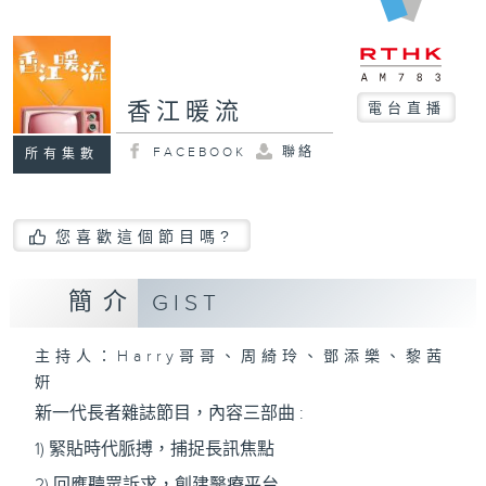
香江暖流
電台直播
FACEBOOK
聯絡
所有集數
您喜歡這個節目嗎?
簡介
GIST
主持人：Harry哥哥、周綺玲、鄧添樂、黎茜
姸
新一代長者雜誌節目，內容三部曲 :
1) 緊貼時代脈搏，捕捉長訊焦點
2) 回應聽眾訴求，創建醫療平台