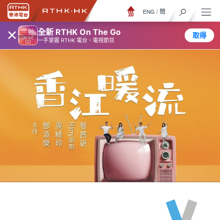
ENG
/
簡
×
全新 RTHK On The Go
取得
一手掌握 RTHK 電台、電視節目