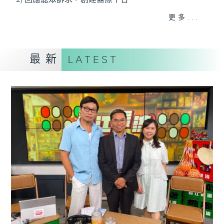
3) 暖流熱線 : 關顧長者心靈需要，透過電話1872312，
更多...
聆聽老友記心聲
最新
LATEST
主持：Harry哥哥、周綺玲、鄧添樂、黎茜姸
編導：周綺玲、鄧添樂
監製：梁學曦
逢星期一至五，上午十時至下午一時，歡迎你！
* 早上十一時十分，香港電台第五台、港台電視31，電
台電視同步直播！