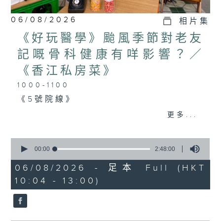
06/08/2026
相片集
《好玩醫學》颱風季節對老友
記嘅骨科健康有咩影響？／
《香江私房菜》
1000-1100
《5號院線》
《今日大件事》
更多...
《詞中意》
0
seconds
00:00
2:48:00
of
1100-1200
2
06/08/2026 - 足本 Full (HKT
hours,
10:04 - 13:00)
《好玩醫學》
48
minutes,
0
嘉賓：蔡森洪醫生（骨科專科醫生）
seconds
《極速15秒》