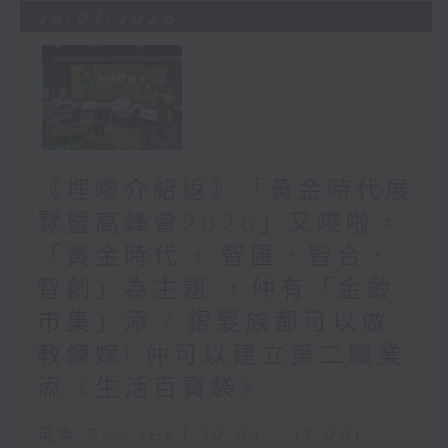
28/07/2026
《埋嚟介紹返》「黃金時代展
覽暨高峰會2026」又嚟啦，
「黃金時代 + 智匯．智合．
智創」為主題 ，仲有「金齡
市集」添 / 銀髮族都可以做
教練嫁! 仲可以建立第二職業
添《生活百寶袋》
足本 Full (HKT 10:04 - 13:00)