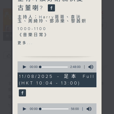
古董喇?
主持人：Harry哥哥、袁沅
玉、周綺玲、鄧添樂、黎茜姸
香江暖流
電台直播
1000-1100
《音樂日常》
FACEBOOK
聯絡
所有集數
《長者A1》
更多...
1100-1200
《拜見師傅》
您喜歡這個節目嗎?
嘉賓：陳大成（古董修復
0
師）、楊怡輝（古董修復學
seconds
00:00
2:48:00
簡介
GIST
of
徒）、⁠白秀婷（古董修復學
2
11/08/2025 - 足本 Full
徒）
hours,
(HKT 10:04 - 13:00)
48
《極速15秒》
主持人：Harry哥哥、袁沅玉、周綺玲、鄧添
minutes,
1200-1300
樂、黎茜姸
0
seconds
《暖流熱線》
新一代長者雜誌節目，內容三部曲 :
0
1) 緊貼時代脈搏，捕捉長訊焦點
seconds
00:00
56:00
of
2) 回應聽眾訴求，創建醫療平台