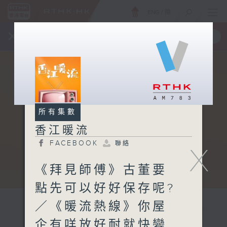
ENG
/
簡
×
全新 RTHK On The Go
取得
一手掌握 RTHK 電台、電視節目
所有集數
香江暖流
FACEBOOK
聯絡
X
《拜見師傅》古董要
點先可以好好保存呢?
／《暖流熱線》你屋
企有咩放好耐就快變