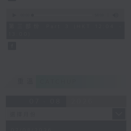
0
seconds
00:00
56:09
of
56
第三部份 Part 3 (HKT 12:04 -
minutes,
13:00)
9
seconds
重溫
CATCHUP
07 - 08
2026
07/08/2026