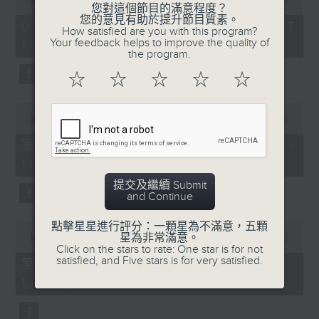
您對這個節目的滿意程度？
of
您的意見有助於提升節目質素。
《膠喺我身上》
2
07/08/2026 - 足本 Full (HKT
How satisfied are you with this program?
hours,
Your feedback helps to improve the quality of
10:04 - 13:00)
1100-1200
47
the program.
minutes,
59
《Music Five》
☆
☆
☆
☆
☆
seconds
嘉賓：梁煒謙(歌手)
0
《極速15秒》
seconds
00:00
56:00
of
《Music Five》
56
第一部份 Part 1 (HKT 10:04 -
minutes,
嘉賓：公路煙花(組合)
11:00)
0
seconds
提交及繼續 Submit
1200-1300
and Continue
《耳邊執到寶》
0
點擊星星進行評分：一顆星為不滿意，五顆
seconds
星為非常滿意。
00:00
56:09
of
Click on the stars to rate: One star is for not
56
satisfied, and Five stars is for very satisfied.
第二部份 Part 2 (HKT 11:04 -
minutes,
12:00)
9
seconds