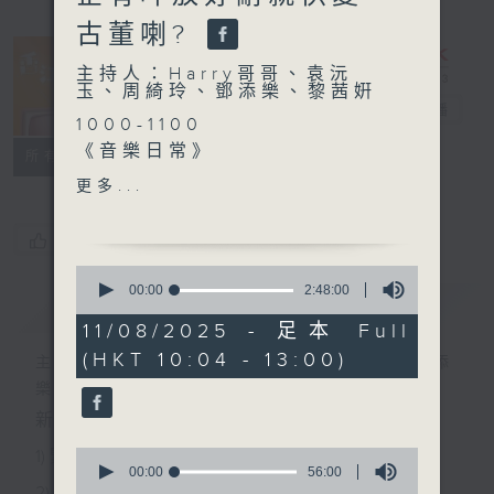
古董喇?
主持人：Harry哥哥、袁沅
玉、周綺玲、鄧添樂、黎茜姸
香江暖流
電台直播
1000-1100
《音樂日常》
FACEBOOK
聯絡
所有集數
《長者A1》
更多...
1100-1200
《拜見師傅》
您喜歡這個節目嗎?
嘉賓：陳大成（古董修復
0
師）、楊怡輝（古董修復學
seconds
00:00
2:48:00
簡介
GIST
of
徒）、⁠白秀婷（古董修復學
2
11/08/2025 - 足本 Full
徒）
hours,
(HKT 10:04 - 13:00)
48
《極速15秒》
主持人：Harry哥哥、袁沅玉、周綺玲、鄧添
minutes,
1200-1300
樂、黎茜姸
0
seconds
《暖流熱線》
新一代長者雜誌節目，內容三部曲 :
0
1) 緊貼時代脈搏，捕捉長訊焦點
seconds
00:00
56:00
of
2) 回應聽眾訴求，創建醫療平台