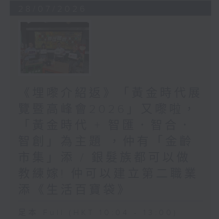
28/07/2026
《埋嚟介紹返》「黃金時代展
覽暨高峰會2026」又嚟啦，
「黃金時代 + 智匯．智合．
智創」為主題 ，仲有「金齡
市集」添 / 銀髮族都可以做
教練嫁! 仲可以建立第二職業
添《生活百寶袋》
足本 Full (HKT 10:04 - 13:00)