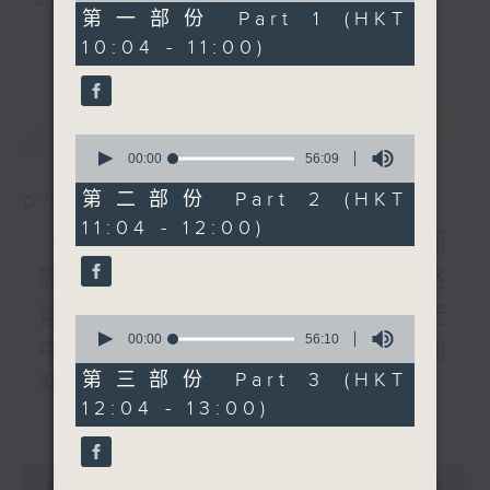
56
第一部份 Part 1 (HKT
minutes,
3) 暖流熱線 : 關顧長者心靈需要，透過電話1872312，
更多...
10:04 - 11:00)
0
seconds
聆聽老友記心聲
最新
LATEST
0
主持：Harry哥哥、周綺玲、鄧添樂、黎茜姸
seconds
00:00
56:09
of
56
第二部份 Part 2 (HKT
07/08/2026
minutes,
編導：周綺玲、鄧添樂
11:04 - 12:00)
9
《Music Five》梁煒謙有個
seconds
戀愛腦!仲要無可救藥!? 公路
監製：梁學曦
煙花接受訪問了!?有咩在半空
0
seconds
00:00
56:10
中值得期待? /《耳邊執到
of
逢星期一至五，上午十時至下午一時，歡迎你！
56
第三部份 Part 3 (HKT
寶》
minutes,
12:04 - 13:00)
10
更多...
1000-1100
seconds
* 早上十一時十分，香港電台第五台、港台電視31，電
《Harry 哥哥英文教室》
台電視同步直播！
0
《今日大件事》
seconds
00:00
2:47:59