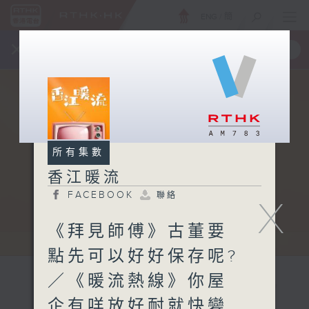
ENG
/
簡
×
全新 RTHK On The Go
取得
一手掌握 RTHK 電台、電視節目
所有集數
香江暖流
FACEBOOK
聯絡
X
《拜見師傅》古董要
點先可以好好保存呢?
／《暖流熱線》你屋
企有咩放好耐就快變