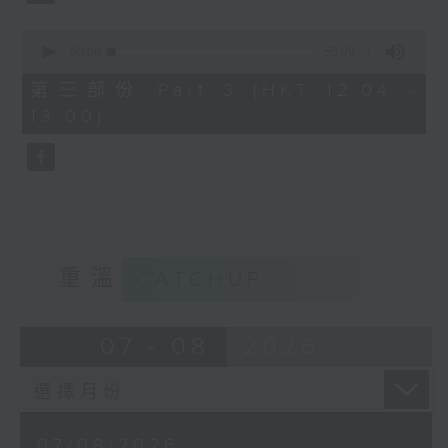
0
seconds
00:00
56:09
of
56
第三部份 Part 3 (HKT 12:04 -
minutes,
13:00)
9
seconds
重溫
CATCHUP
07 - 08
2026
07/08/2026