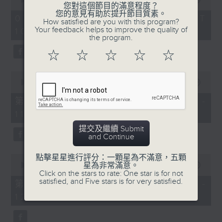
您對這個節目的滿意程度？
of
您的意見有助於提升節目質素。
《膠喺我身上》
2
07/08/2026 - 足本 Full (HKT
How satisfied are you with this program?
hours,
Your feedback helps to improve the quality of
10:04 - 13:00)
1100-1200
47
the program.
minutes,
59
《Music Five》
☆
☆
☆
☆
☆
seconds
嘉賓：梁煒謙(歌手)
0
《極速15秒》
seconds
00:00
56:00
of
《Music Five》
56
第一部份 Part 1 (HKT 10:04 -
minutes,
嘉賓：公路煙花(組合)
11:00)
0
seconds
提交及繼續 Submit
1200-1300
and Continue
《耳邊執到寶》
0
點擊星星進行評分：一顆星為不滿意，五顆
seconds
星為非常滿意。
00:00
56:09
of
Click on the stars to rate: One star is for not
56
satisfied, and Five stars is for very satisfied.
第二部份 Part 2 (HKT 11:04 -
minutes,
12:00)
9
seconds