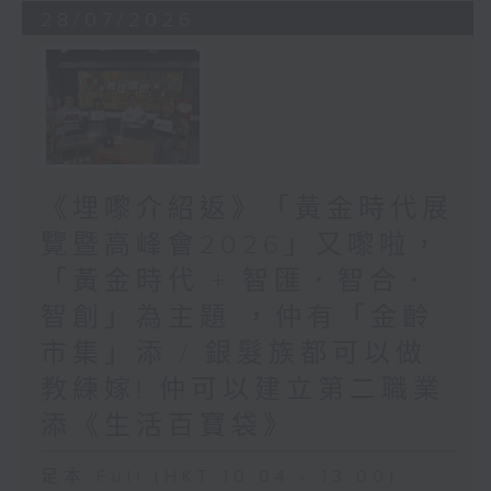
28/07/2026
《埋嚟介紹返》「黃金時代展
覽暨高峰會2026」又嚟啦，
「黃金時代 + 智匯．智合．
智創」為主題 ，仲有「金齡
市集」添 / 銀髮族都可以做
教練嫁! 仲可以建立第二職業
添《生活百寶袋》
足本 Full (HKT 10:04 - 13:00)