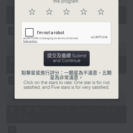
the program.
of
《膠喺我身上》
2
07/08/2026 - 足本 Full (HKT
☆
☆
☆
☆
☆
hours,
10:04 - 13:00)
1100-1200
47
minutes,
59
《Music Five》
seconds
嘉賓：梁煒謙(歌手)
0
《極速15秒》
seconds
00:00
56:00
of
提交及繼續 Submit
《Music Five》
56
第一部份 Part 1 (HKT 10:04 -
and Continue
minutes,
嘉賓：公路煙花(組合)
11:00)
0
點擊星星進行評分：一顆星為不滿意，五顆
seconds
1200-1300
星為非常滿意。
Click on the stars to rate: One star is for not
《耳邊執到寶》
satisfied, and Five stars is for very satisfied.
0
seconds
00:00
56:09
of
56
第二部份 Part 2 (HKT 11:04 -
minutes,
12:00)
9
seconds