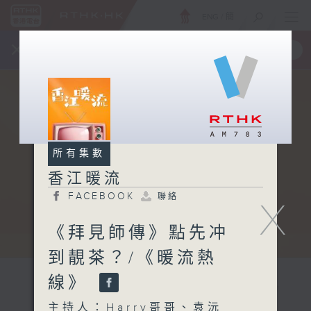
ENG
/
簡
×
全新 RTHK On The Go
取得
一手掌握 RTHK 電台、電視節目
所有集數
香江暖流
FACEBOOK
聯絡
X
《拜見師傳》點先冲
到靚茶？/《暖流熱
線》
主持人：Harry哥哥、袁沅