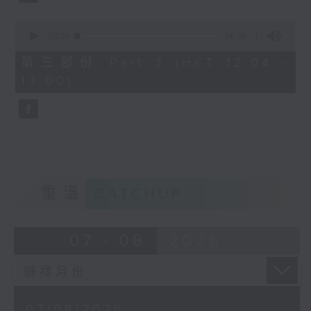
0
seconds
00:00
56:09
of
56
第三部份 Part 3 (HKT 12:04 -
minutes,
13:00)
9
seconds
重溫
CATCHUP
07 - 08
2026
07/08/2026