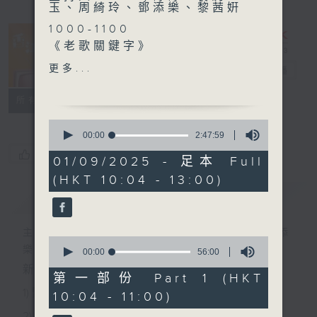
玉、周綺玲、鄧添樂、黎茜姸
1000-1100
《老歌關鍵字》
《今日大件事》
更多...
香江暖流
電台直播
1100-1200
《拜見師傅》
FACEBOOK
聯絡
所有集數
嘉賓：葉國華（茶藝師）、林
0
靜瑜（茶藝學徒）
seconds
00:00
2:47:59
of
《極速15秒》
您喜歡這個節目嗎?
2
01/09/2025 - 足本 Full
1200-1300
hours,
(HKT 10:04 - 13:00)
47
《暖流熱線》
minutes,
簡介
GIST
59
seconds
主持人：Harry哥哥、袁沅玉、周綺玲、鄧添
0
樂、黎茜姸
seconds
00:00
56:00
of
新一代長者雜誌節目，內容三部曲 :
56
第一部份 Part 1 (HKT
minutes,
1) 緊貼時代脈搏，捕捉長訊焦點
10:04 - 11:00)
0
seconds
2) 回應聽眾訴求，創建醫療平台