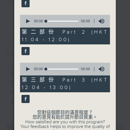
3) 暖流熱線 : 關顧長者心靈需要，透過電話1872312，
更多...
0
聆聽老友記心聲
seconds
00:00
56:09
of
56
第二部份 Part 2 (HKT
最新
LATEST
minutes,
主持：Harry哥哥、周綺玲、鄧添樂、黎茜姸
11:04 - 12:00)
9
seconds
07/08/2026
編導：周綺玲、鄧添樂
《Music Five》梁煒謙有個
0
seconds
00:00
56:09
戀愛腦!仲要無可救藥!? 公路
of
監製：梁學曦
56
第三部份 Part 3 (HKT
煙花接受訪問了!?有咩在半空
minutes,
12:04 - 13:00)
9
中值得期待? /《耳邊執到
seconds
逢星期一至五，上午十時至下午一時，歡迎你！
寶》
更多...
1000-1100
您對這個節目的滿意程度？
* 早上十一時十分，香港電台第五台、港台電視31，電
您的意見有助於提升節目質素。
《Harry 哥哥英文教室》
How satisfied are you with this program?
台電視同步直播！
0
Your feedback helps to improve the quality of
《今日大件事》
seconds
00:00
2:47:59