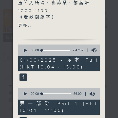
玉、周綺玲、鄧添樂、黎茜姸
1000-1100
《老歌關鍵字》
《今日大件事》
更多...
香江暖流
電台直播
1100-1200
《拜見師傅》
FACEBOOK
聯絡
所有集數
嘉賓：葉國華（茶藝師）、林
0
靜瑜（茶藝學徒）
seconds
00:00
2:47:59
of
《極速15秒》
您喜歡這個節目嗎?
2
01/09/2025 - 足本 Full
1200-1300
hours,
(HKT 10:04 - 13:00)
47
《暖流熱線》
minutes,
簡介
GIST
59
seconds
主持人：Harry哥哥、袁沅玉、周綺玲、鄧添
0
樂、黎茜姸
seconds
00:00
56:00
of
新一代長者雜誌節目，內容三部曲 :
56
第一部份 Part 1 (HKT
minutes,
1) 緊貼時代脈搏，捕捉長訊焦點
10:04 - 11:00)
0
seconds
2) 回應聽眾訴求，創建醫療平台