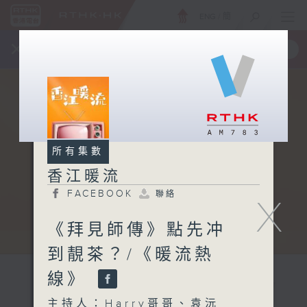
ENG
/
簡
×
全新 RTHK On The Go
取得
一手掌握 RTHK 電台、電視節目
所有集數
香江暖流
FACEBOOK
聯絡
X
《拜見師傳》點先冲
到靚茶？/《暖流熱
線》
主持人：Harry哥哥、袁沅