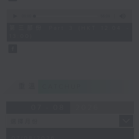
0
seconds
00:00
56:09
of
56
第三部份 Part 3 (HKT 12:04 -
minutes,
13:00)
9
seconds
重溫
CATCHUP
07 - 08
2026
07/08/2026