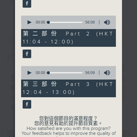
3) 暖流熱線 : 關顧長者心靈需要，透過電話1872312，
更多...
0
聆聽老友記心聲
seconds
00:00
56:09
of
56
第二部份 Part 2 (HKT
最新
LATEST
minutes,
主持：Harry哥哥、周綺玲、鄧添樂、黎茜姸
11:04 - 12:00)
9
seconds
07/08/2026
編導：周綺玲、鄧添樂
《Music Five》梁煒謙有個
0
seconds
00:00
56:09
戀愛腦!仲要無可救藥!? 公路
of
監製：梁學曦
56
第三部份 Part 3 (HKT
煙花接受訪問了!?有咩在半空
minutes,
12:04 - 13:00)
9
中值得期待? /《耳邊執到
seconds
逢星期一至五，上午十時至下午一時，歡迎你！
寶》
更多...
1000-1100
您對這個節目的滿意程度？
* 早上十一時十分，香港電台第五台、港台電視31，電
您的意見有助於提升節目質素。
《Harry 哥哥英文教室》
How satisfied are you with this program?
台電視同步直播！
0
Your feedback helps to improve the quality of
《今日大件事》
seconds
00:00
2:47:59