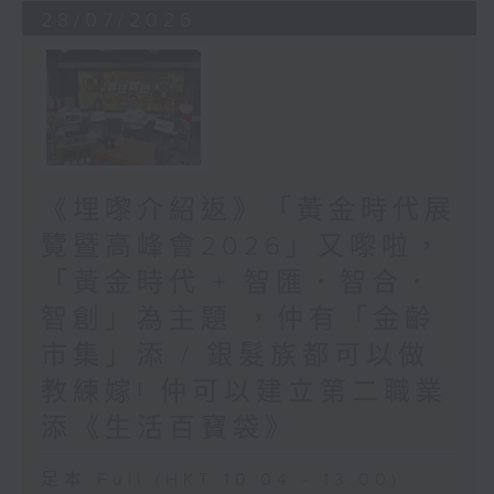
28/07/2026
《埋嚟介紹返》「黃金時代展
覽暨高峰會2026」又嚟啦，
「黃金時代 + 智匯．智合．
智創」為主題 ，仲有「金齡
市集」添 / 銀髮族都可以做
教練嫁! 仲可以建立第二職業
添《生活百寶袋》
足本 Full (HKT 10:04 - 13:00)