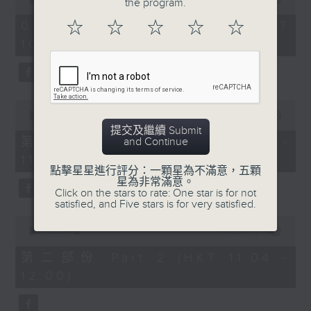
the program.
of
《膠喺我身上》
2
07/08/2026 - 足本 Full (HKT
☆
☆
☆
☆
☆
hours,
10:04 - 13:00)
1100-1200
47
minutes,
59
《Music Five》
seconds
嘉賓：梁煒謙(歌手)
0
《極速15秒》
seconds
00:00
56:00
of
提交及繼續 Submit
《Music Five》
56
第一部份 Part 1 (HKT 10:04 -
and Continue
minutes,
嘉賓：公路煙花(組合)
11:00)
0
點擊星星進行評分：一顆星為不滿意，五顆
seconds
1200-1300
星為非常滿意。
Click on the stars to rate: One star is for not
《耳邊執到寶》
satisfied, and Five stars is for very satisfied.
0
seconds
00:00
56:09
of
56
第二部份 Part 2 (HKT 11:04 -
minutes,
12:00)
9
seconds