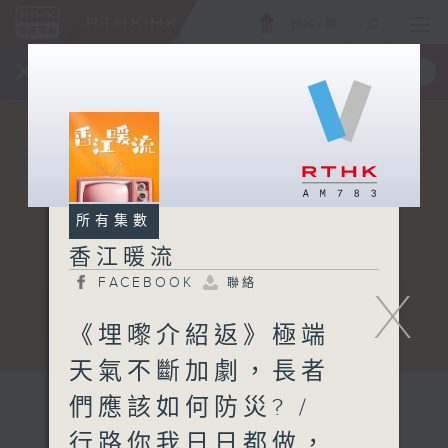
ENG
/
簡
×
全新 RTHK On The Go
取得
一手掌握 RTHK 電台、電視節目
所有集數
香江暖流
FACEBOOK
聯絡
X
《埋嚟介紹返》極端
天氣不斷加劇，長者
們應該如何防災? /
行路你我日日都做，