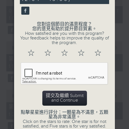
seconds
of
《膠喺我身上》
2
07/08/2026 - 足本 Full (HKT
hours,
10:04 - 13:00)
1100-1200
47
minutes,
您對這個節目的滿意程度？
59
《Music Five》
您的意見有助於提升節目質素。
seconds
How satisfied are you with this program?
嘉賓：梁煒謙(歌手)
Your feedback helps to improve the quality of
the program.
0
《極速15秒》
seconds
00:00
56:00
☆
☆
☆
☆
☆
of
《Music Five》
56
第一部份 Part 1 (HKT 10:04 -
minutes,
嘉賓：公路煙花(組合)
11:00)
0
seconds
1200-1300
《耳邊執到寶》
0
提交及繼續 Submit
seconds
00:00
56:09
and Continue
of
56
第二部份 Part 2 (HKT 11:04 -
minutes,
點擊星星進行評分：一顆星為不滿意，五顆
12:00)
9
星為非常滿意。
seconds
Click on the stars to rate: One star is for not
satisfied, and Five stars is for very satisfied.