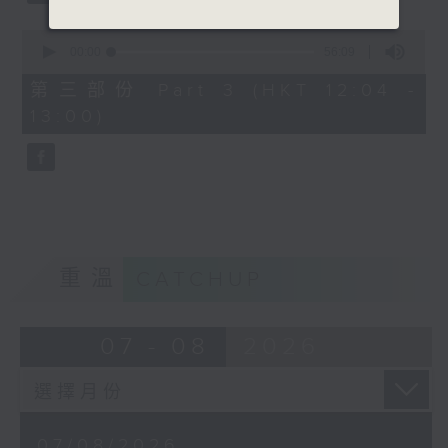
0
seconds
00:00
56:09
of
56
第三部份 Part 3 (HKT 12:04 -
minutes,
13:00)
9
seconds
重溫
CATCHUP
07 - 08
2026
07/08/2026