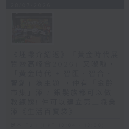
28/07/2026
《埋嚟介紹返》「黃金時代展
覽暨高峰會2026」又嚟啦，
「黃金時代 + 智匯．智合．
智創」為主題 ，仲有「金齡
市集」添 / 銀髮族都可以做
教練嫁! 仲可以建立第二職業
添《生活百寶袋》
足本 Full (HKT 10:04 - 13:00)