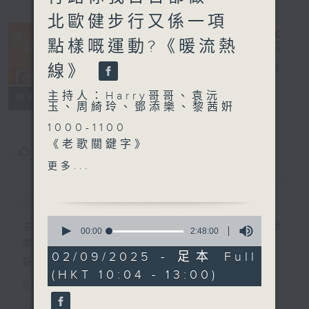
北歐健步行又係一項
點樣嘅運動?《暖流熱
線》
香江暖流
電台直播
主持人：Harry哥哥、袁沅
FACEBOOK
聯絡
所有集數
玉、周綺玲、鄧添樂、黎茜姸
1000-1100
《老歌關鍵字》
您喜歡這個節目嗎?
《今日大件事》
更多...
《粵覽聊齋》
簡介
GIST
1100-1200
《埋嚟介紹返》
0
嘉賓：楊綺華（香港紅十字會
主持人：Harry哥哥、袁沅玉、周綺玲、鄧添
seconds
00:00
2:48:00
of
高級經理(社區備災)）
樂、黎茜姸
2
02/09/2025 - 足本 Full
《極速15秒》
新一代長者雜誌節目，內容三部曲 :
hours,
(HKT 10:04 - 13:00)
48
《埋嚟介紹返》
1) 緊貼時代脈搏，捕捉長訊焦點
minutes,
嘉賓：岑家雄（長者服務顧問
0
2) 回應聽眾訴求，創建醫療平台
seconds