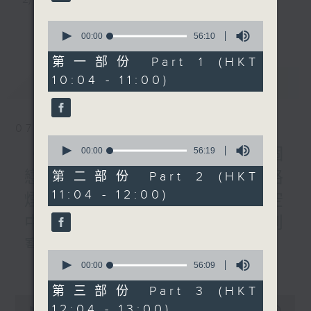
公司創辦人及註冊社工)
1200-1300
3) 暖流熱線 : 關顧長者心靈需要，透過電話1872312，
更多...
0
《暖流熱線》
seconds
00:00
56:10
聆聽老友記心聲
of
56
第一部份 Part 1 (HKT
minutes,
10:04 - 11:00)
最新
LATEST
10
主持：Harry哥哥、周綺玲、鄧添樂、黎茜姸
seconds
07/08/2026
編導：周綺玲、鄧添樂
0
seconds
《Music Five》梁煒謙有個
00:00
56:19
of
56
戀愛腦!仲要無可救藥!? 公路
第二部份 Part 2 (HKT
監製：梁學曦
minutes,
11:04 - 12:00)
19
煙花接受訪問了!?有咩在半空
seconds
中值得期待? /《耳邊執到
逢星期一至五，上午十時至下午一時，歡迎你！
寶》
0
更多...
seconds
00:00
56:09
1000-1100
* 早上十一時十分，香港電台第五台、港台電視31，電
of
《Harry 哥哥英文教室》
56
第三部份 Part 3 (HKT
台電視同步直播！
minutes,
0
12:04 - 13:00)
《今日大件事》
9
seconds
00:00
2:47:59