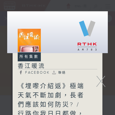
ENG
/
簡
×
全新 RTHK On The Go
取得
一手掌握 RTHK 電台、電視節目
所有集數
香江暖流
FACEBOOK
聯絡
X
《埋嚟介紹返》極端
天氣不斷加劇，長者
們應該如何防災? /
行路你我日日都做，