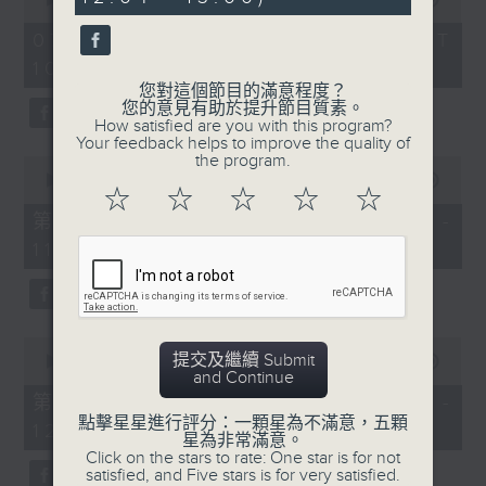
seconds
of
《膠喺我身上》
2
07/08/2026 - 足本 Full (HKT
hours,
10:04 - 13:00)
1100-1200
47
minutes,
您對這個節目的滿意程度？
59
《Music Five》
您的意見有助於提升節目質素。
seconds
How satisfied are you with this program?
嘉賓：梁煒謙(歌手)
Your feedback helps to improve the quality of
the program.
0
《極速15秒》
seconds
00:00
56:00
☆
☆
☆
☆
☆
of
《Music Five》
56
第一部份 Part 1 (HKT 10:04 -
minutes,
嘉賓：公路煙花(組合)
11:00)
0
seconds
1200-1300
《耳邊執到寶》
0
提交及繼續 Submit
seconds
00:00
56:09
and Continue
of
56
第二部份 Part 2 (HKT 11:04 -
minutes,
點擊星星進行評分：一顆星為不滿意，五顆
12:00)
9
星為非常滿意。
seconds
Click on the stars to rate: One star is for not
satisfied, and Five stars is for very satisfied.