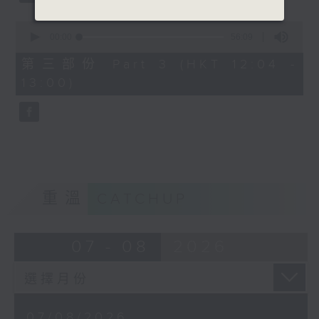
0
seconds
00:00
56:09
of
56
第三部份 Part 3 (HKT 12:04 -
minutes,
13:00)
9
seconds
重溫
CATCHUP
07 - 08
2026
07/08/2026