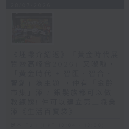
28/07/2026
《埋嚟介紹返》「黃金時代展
覽暨高峰會2026」又嚟啦，
「黃金時代 + 智匯．智合．
智創」為主題 ，仲有「金齡
市集」添 / 銀髮族都可以做
教練嫁! 仲可以建立第二職業
添《生活百寶袋》
足本 Full (HKT 10:04 - 13:00)