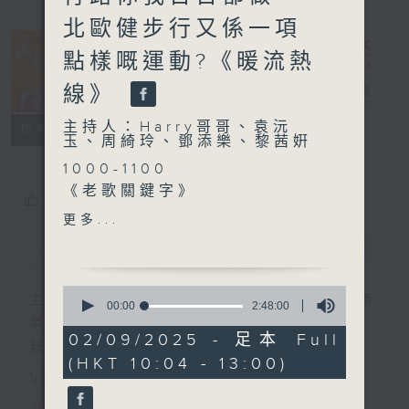
北歐健步行又係一項
點樣嘅運動?《暖流熱
線》
香江暖流
電台直播
主持人：Harry哥哥、袁沅
FACEBOOK
聯絡
所有集數
玉、周綺玲、鄧添樂、黎茜姸
1000-1100
《老歌關鍵字》
您喜歡這個節目嗎?
《今日大件事》
更多...
《粵覽聊齋》
簡介
GIST
1100-1200
《埋嚟介紹返》
0
嘉賓：楊綺華（香港紅十字會
主持人：Harry哥哥、袁沅玉、周綺玲、鄧添
seconds
00:00
2:48:00
of
高級經理(社區備災)）
樂、黎茜姸
2
02/09/2025 - 足本 Full
《極速15秒》
新一代長者雜誌節目，內容三部曲 :
hours,
(HKT 10:04 - 13:00)
48
《埋嚟介紹返》
1) 緊貼時代脈搏，捕捉長訊焦點
minutes,
嘉賓：岑家雄（長者服務顧問
0
2) 回應聽眾訴求，創建醫療平台
seconds