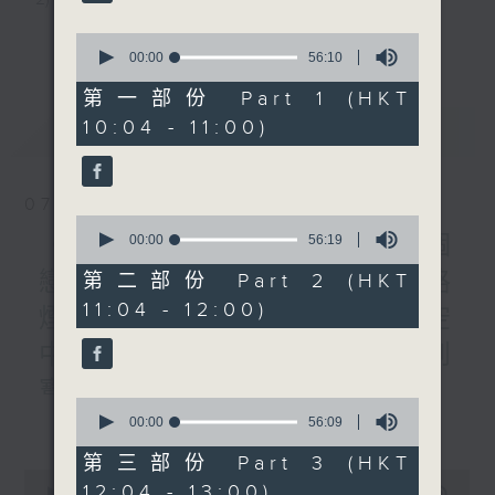
公司創辦人及註冊社工)
1200-1300
3) 暖流熱線 : 關顧長者心靈需要，透過電話1872312，
更多...
0
《暖流熱線》
seconds
00:00
56:10
聆聽老友記心聲
of
56
第一部份 Part 1 (HKT
minutes,
10:04 - 11:00)
最新
LATEST
10
主持：Harry哥哥、周綺玲、鄧添樂、黎茜姸
seconds
07/08/2026
編導：周綺玲、鄧添樂
0
seconds
《Music Five》梁煒謙有個
00:00
56:19
of
56
戀愛腦!仲要無可救藥!? 公路
第二部份 Part 2 (HKT
監製：梁學曦
minutes,
11:04 - 12:00)
19
煙花接受訪問了!?有咩在半空
seconds
中值得期待? /《耳邊執到
逢星期一至五，上午十時至下午一時，歡迎你！
寶》
0
更多...
seconds
00:00
56:09
1000-1100
* 早上十一時十分，香港電台第五台、港台電視31，電
of
《Harry 哥哥英文教室》
56
第三部份 Part 3 (HKT
台電視同步直播！
minutes,
0
12:04 - 13:00)
《今日大件事》
9
seconds
00:00
2:47:59