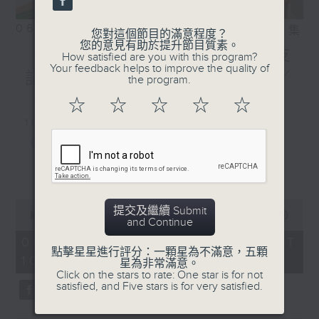
06/08/2026
相片集
您對這個節目的滿意程度？
您的意見有助於提升節目質素。
《好玩醫學》颱風季節對老友
How satisfied are you with this program?
Your feedback helps to improve the quality of
記嘅骨科健康有咩影響？／
the program.
《香江私房菜》
☆
☆
☆
☆
☆
1000-1100
《5號院線》
《今日大件事》
更多...
《詞中意》
0
提交及繼續 Submit
seconds
00:00
2:48:00
and Continue
of
1100-1200
2
06/08/2026 - 足本 Full (HKT
hours,
點擊星星進行評分：一顆星為不滿意，五顆
10:04 - 13:00)
《好玩醫學》
48
星為非常滿意。
minutes,
Click on the stars to rate: One star is for not
0
嘉賓：蔡森洪醫生（骨科專科醫生）
satisfied, and Five stars is for very satisfied.
seconds
《極速15秒》