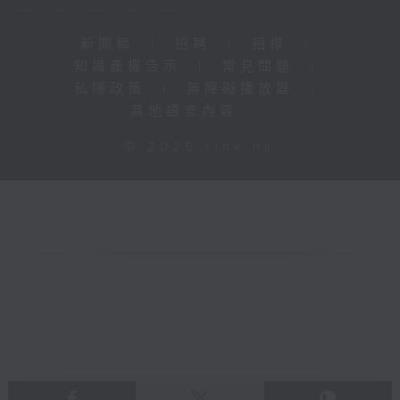
新聞稿
|
招聘
|
招標
|
知識產權告示
|
常見問題
|
私隱政策
|
無障礙播放器
|
其他語言內容
|
© 2026 rthk.hk