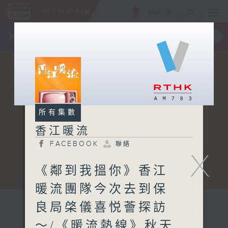
ENG
/
簡
×
全新 RTHK On The Go
取得
一手掌握 RTHK 電台、電視節目
所有集數
香江暖流
FACEBOOK
聯絡
X
《鄰到我搵你》香江
暖流團隊今次去到保
良局棨儀喜悦薈探訪
～/《暖流熱線》秋天