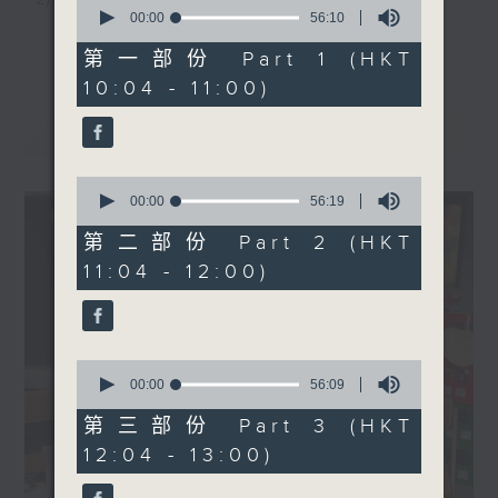
0
seconds
00:00
56:10
3) 暖流熱線 : 關顧長者心靈需要，透過電話1872312，
of
更多...
56
第一部份 Part 1 (HKT
minutes,
聆聽老友記心聲
10:04 - 11:00)
10
seconds
最新
LATEST
主持：Harry哥哥、周綺玲、鄧添樂、黎茜姸
0
seconds
00:00
56:19
編導：周綺玲、鄧添樂
of
56
第二部份 Part 2 (HKT
minutes,
11:04 - 12:00)
19
seconds
監製：梁學曦
逢星期一至五，上午十時至下午一時，歡迎你！
0
seconds
00:00
56:09
of
56
第三部份 Part 3 (HKT
minutes,
* 早上十一時十分，香港電台第五台、港台電視31，電
12:04 - 13:00)
9
seconds
台電視同步直播！