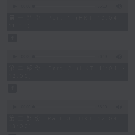
0
seconds
00:00
56:10
of
1200-1300
56
第一部份 Part 1 (HKT 10:04 -
minutes,
《香江私房菜》
11:00)
10
seconds
0
seconds
00:00
56:19
of
56
第二部份 Part 2 (HKT 11:04 -
minutes,
12:00)
19
seconds
0
seconds
00:00
56:10
of
56
第三部份 Part 3 (HKT 12:04 -
minutes,
13:00)
10
seconds