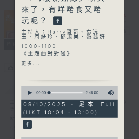
來了，有咩啱食又啱
玩呢？
香江暖流
電台直播
主持人：Harry哥哥、袁沅
玉、周綺玲、鄧添樂、黎茜姸
FACEBOOK
聯絡
所有集數
1000-1100
《主題曲對對碰》
《今日大件事》
更多...
您喜歡這個節目嗎?
《滅蟲大作戰》
1100-1200
《鄰到我搵你》
簡介
GIST
0
—保良局棨儀喜悦薈探訪
seconds
00:00
2:48:00
of
《極速15秒》
主持人：Harry哥哥、袁沅玉、周綺玲、鄧添
2
08/10/2025 - 足本 Full
hours,
樂、黎茜姸
(HKT 10:04 - 13:00)
48
1200-1300
minutes,
新一代長者雜誌節目，內容三部曲 :
《長者道路安全123問答遊
0
seconds
戲》
1) 緊貼時代脈搏，捕捉長訊焦點
《暖流熱線》
2) 回應聽眾訴求，創建醫療平台