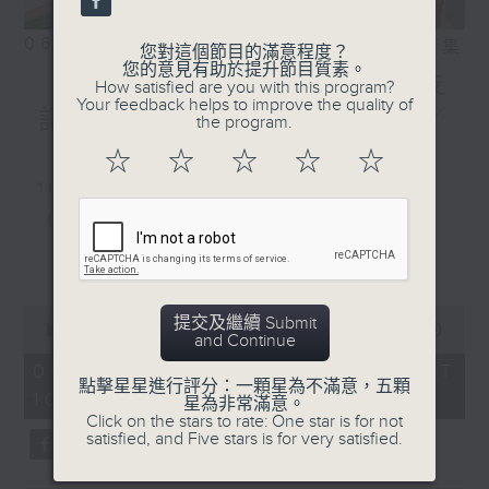
06/08/2026
相片集
您對這個節目的滿意程度？
您的意見有助於提升節目質素。
《好玩醫學》颱風季節對老友
How satisfied are you with this program?
Your feedback helps to improve the quality of
記嘅骨科健康有咩影響？／
the program.
《香江私房菜》
☆
☆
☆
☆
☆
1000-1100
《5號院線》
《今日大件事》
更多...
《詞中意》
0
提交及繼續 Submit
seconds
00:00
2:48:00
and Continue
of
1100-1200
2
06/08/2026 - 足本 Full (HKT
hours,
點擊星星進行評分：一顆星為不滿意，五顆
10:04 - 13:00)
《好玩醫學》
48
星為非常滿意。
minutes,
Click on the stars to rate: One star is for not
0
嘉賓：蔡森洪醫生（骨科專科醫生）
satisfied, and Five stars is for very satisfied.
seconds
《極速15秒》