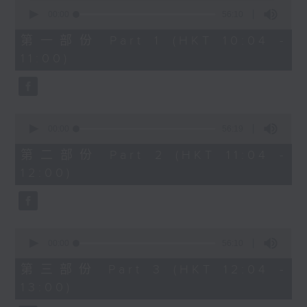
0
seconds
00:00
56:10
of
1200-1300
56
第一部份 Part 1 (HKT 10:04 -
minutes,
《香江私房菜》
11:00)
10
seconds
0
seconds
00:00
56:19
of
56
第二部份 Part 2 (HKT 11:04 -
minutes,
12:00)
19
seconds
0
seconds
00:00
56:10
of
56
第三部份 Part 3 (HKT 12:04 -
minutes,
13:00)
10
seconds