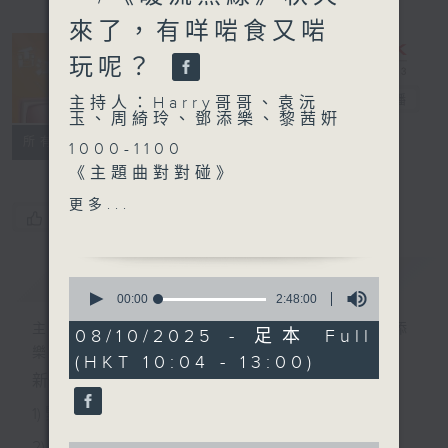
來了，有咩啱食又啱
玩呢？
香江暖流
電台直播
主持人：Harry哥哥、袁沅
玉、周綺玲、鄧添樂、黎茜姸
FACEBOOK
聯絡
所有集數
1000-1100
《主題曲對對碰》
《今日大件事》
更多...
您喜歡這個節目嗎?
《滅蟲大作戰》
1100-1200
《鄰到我搵你》
簡介
GIST
0
—保良局棨儀喜悦薈探訪
seconds
00:00
2:48:00
of
《極速15秒》
主持人：Harry哥哥、袁沅玉、周綺玲、鄧添
2
08/10/2025 - 足本 Full
hours,
樂、黎茜姸
(HKT 10:04 - 13:00)
48
1200-1300
minutes,
新一代長者雜誌節目，內容三部曲 :
《長者道路安全123問答遊
0
seconds
戲》
1) 緊貼時代脈搏，捕捉長訊焦點
《暖流熱線》
2) 回應聽眾訴求，創建醫療平台