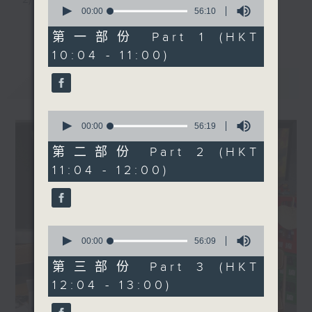
0
seconds
00:00
56:10
3) 暖流熱線 : 關顧長者心靈需要，透過電話1872312，
of
更多...
56
第一部份 Part 1 (HKT
minutes,
聆聽老友記心聲
10:04 - 11:00)
10
seconds
最新
LATEST
主持：Harry哥哥、周綺玲、鄧添樂、黎茜姸
0
seconds
00:00
56:19
編導：周綺玲、鄧添樂
of
56
第二部份 Part 2 (HKT
minutes,
11:04 - 12:00)
19
seconds
監製：梁學曦
逢星期一至五，上午十時至下午一時，歡迎你！
0
seconds
00:00
56:09
of
56
第三部份 Part 3 (HKT
minutes,
* 早上十一時十分，香港電台第五台、港台電視31，電
12:04 - 13:00)
9
seconds
台電視同步直播！