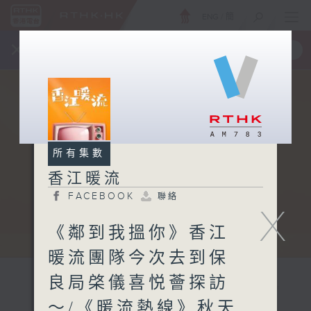
ENG
/
簡
×
全新 RTHK On The Go
取得
一手掌握 RTHK 電台、電視節目
所有集數
香江暖流
FACEBOOK
聯絡
X
《鄰到我搵你》香江
暖流團隊今次去到保
良局棨儀喜悦薈探訪
～/《暖流熱線》秋天