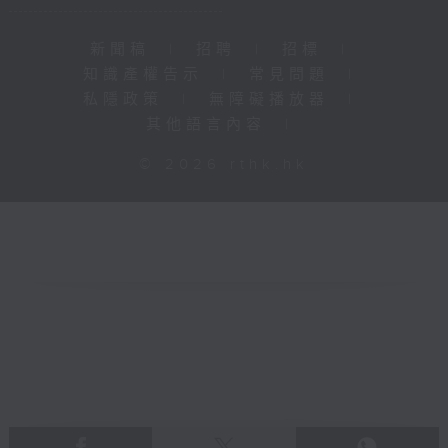
新聞稿
|
招聘
|
招標
|
知識產權告示
|
常見問題
|
私隱政策
|
無障礙播放器
|
其他語言內容
|
© 2026 rthk.hk