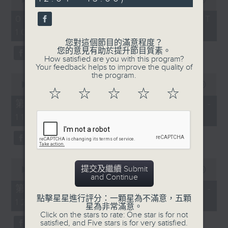
seconds
of
《膠喺我身上》
2
07/08/2026 - 足本 Full (HKT
hours,
10:04 - 13:00)
1100-1200
47
minutes,
您對這個節目的滿意程度？
59
《Music Five》
您的意見有助於提升節目質素。
seconds
How satisfied are you with this program?
嘉賓：梁煒謙(歌手)
Your feedback helps to improve the quality of
the program.
0
《極速15秒》
seconds
00:00
56:00
☆
☆
☆
☆
☆
of
《Music Five》
56
第一部份 Part 1 (HKT 10:04 -
minutes,
嘉賓：公路煙花(組合)
11:00)
0
seconds
1200-1300
《耳邊執到寶》
0
提交及繼續 Submit
seconds
00:00
56:09
and Continue
of
56
第二部份 Part 2 (HKT 11:04 -
minutes,
點擊星星進行評分：一顆星為不滿意，五顆
12:00)
9
星為非常滿意。
seconds
Click on the stars to rate: One star is for not
satisfied, and Five stars is for very satisfied.