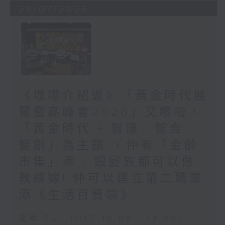
28/07/2026
《埋嚟介紹返》「黃金時代展
覽暨高峰會2026」又嚟啦，
「黃金時代 + 智匯．智合．
智創」為主題 ，仲有「金齡
市集」添 / 銀髮族都可以做
教練嫁! 仲可以建立第二職業
添《生活百寶袋》
足本 Full (HKT 10:04 - 13:00)