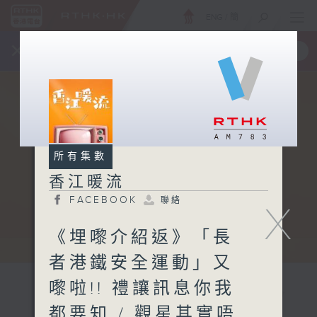
ENG
/
簡
×
全新 RTHK On The Go
取得
一手掌握 RTHK 電台、電視節目
所有集數
香江暖流
FACEBOOK
聯絡
X
《埋嚟介紹返》「長
者港鐵安全運動」又
嚟啦!! 禮讓訊息你我
都要知 / 觀星其實唔