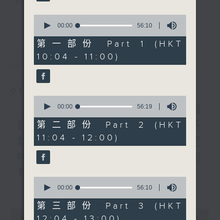
健營2025籌備委員會主
席）、莫儉榮 （盲人觀星傷
3) 暖流熱線 : 關顧長者心靈需要，透過電話1872312，
更多...
0
健營活動顧問）
seconds
00:00
56:10
聆聽老友記心聲
of
1200-1300
56
第一部份 Part 1 (HKT
《長者道路安全123》
minutes,
10:04 - 11:00)
最新
LATEST
10
《暖流熱線》
主持：Harry哥哥、周綺玲、鄧添樂、黎茜姸
seconds
07/08/2026
編導：周綺玲、鄧添樂
0
seconds
《Music Five》梁煒謙有個
00:00
56:19
of
56
戀愛腦!仲要無可救藥!? 公路
第二部份 Part 2 (HKT
監製：梁學曦
minutes,
11:04 - 12:00)
19
煙花接受訪問了!?有咩在半空
seconds
中值得期待? /《耳邊執到
逢星期一至五，上午十時至下午一時，歡迎你！
寶》
0
更多...
seconds
00:00
56:10
1000-1100
* 早上十一時十分，香港電台第五台、港台電視31，電
of
《Harry 哥哥英文教室》
56
第三部份 Part 3 (HKT
台電視同步直播！
minutes,
0
12:04 - 13:00)
《今日大件事》
10
seconds
00:00
2:47:59