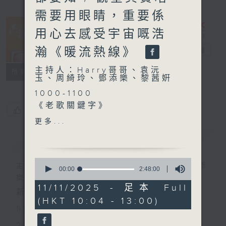
需要用眼睛，重要係
用心去感受宇宙嘅浩
瀚《暖流熱線》
香江暖流
電台直播
主持人：Harry哥哥、袁沅
FACEBOOK
聯絡
所有集數
玉、周綺玲、鄧添樂、黎茜姸
1000-1100
《老歌關鍵字》
您喜歡這個節目嗎?
《今日大件事》
更多...
《粵覽聊齋》
簡介
GIST
1100-1200
《埋嚟介紹返》
0
嘉賓：梁靜雯 (港鐵公司總經
主持人：Harry哥哥、袁沅玉、周綺玲、鄧添
seconds
00:00
2:48:00
of
理-市務及客戶體驗)
樂、黎茜姸
2
11/11/2025 - 足本 Full
《極速15秒》
新一代長者雜誌節目，內容三部曲 :
hours,
(HKT 10:04 - 13:00)
48
《埋嚟介紹返》
1) 緊貼時代脈搏，捕捉長訊焦點
minutes,
嘉賓：郭柏威 （盲人觀星傷
0
2) 回應聽眾訴求，創建醫療平台
seconds