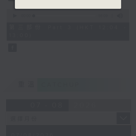
0
seconds
00:00
56:09
of
56
第三部份 Part 3 (HKT 12:04 -
minutes,
13:00)
9
seconds
重溫
CATCHUP
07 - 08
2026
07/08/2026