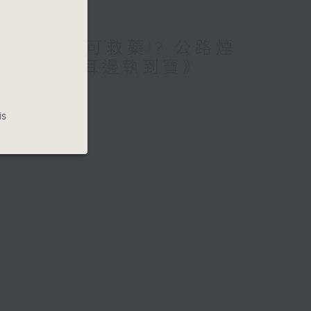
愛腦!仲要無可救藥!? 公路煙
期待? /《耳邊執到寶》
is