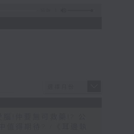
56:09
)
愛腦!仲要無可救藥!? 公
中值得期待? /《耳邊執