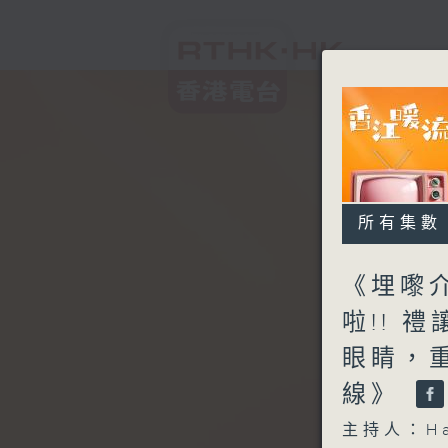
所有集數
《埋嚟
啦!! 
眼睛，
線》
主持人：H