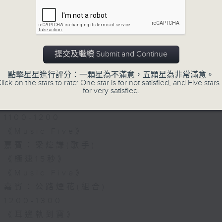
07/08/2026
《Music Five》梁煒謙有個戀
花接受訪問了!?有咩在半空中值得
提交及繼續 Submit and Continue
1000-1100
點擊星星進行評分：一顆星為不滿意，五顆星為非常滿意。
《Harry 哥哥英文教室》
lick on the stars to rate: One star is for not satisfied, and Five stars 
《今日大件事》
for very satisfied.
《膠喺我身上》
1100-1200
《Music Five》
嘉賓：梁煒謙(歌手)
《極速15秒》
《Music Five》
嘉賓：公路煙花(組合)
1200-1300
《耳邊執到寶》