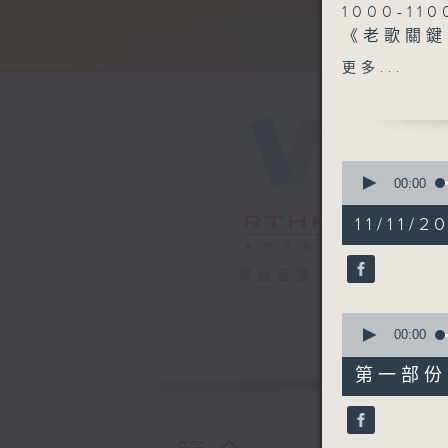
1000-110
《老歌關鍵
《今日大件
更多...
《粵覽聊齋
1100-120
《埋嚟介紹
嘉賓：梁靜
0
《極速15
seconds
00:00
of
《埋嚟介紹
2
11/11/2
嘉賓：郭柏
hours,
48
榮 （盲人
minutes,
1200-130
電台直播
0
seconds
《長者道路
90%
0
《暖流熱線
seconds
00:00
of
56
第一部份 P
minutes,
10
seconds
90%