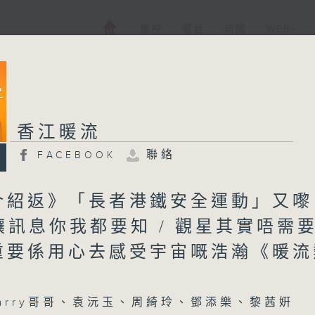
電視
電台
新聞
WEB+
香江暖流
聯絡
FACEBOOK
介紹返》「長者港鐵安全運動」又嚟
禮讓訊息你我都要知 / 觀星其實唔需
重要係用心去感受宇宙嘅浩瀚《暖流
arry哥哥、袁沅玉、周綺玲、鄧添樂、黎茜姸