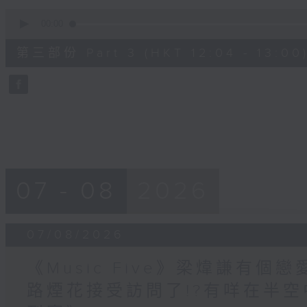
0
seconds
00:00
of
56
第三部份 Part 3 (HKT 12:04 - 13:00
minutes,
9
seconds
Volume
90%
07 - 08
2026
07/08/2026
《Music Five》梁煒謙有個戀
路煙花接受訪問了!?有咩在半空