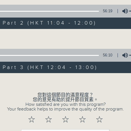
1) 緊貼時代脈搏，捕捉長訊焦點
2) 回應聽眾訴求，創建醫療平台
56:19
3) 暖流熱線 : 關顧長者心靈需要，透過電話1872312，聆聽
art 2 (HKT 11:04 - 12:00)
主持：Harry哥哥、周綺玲、鄧添樂、黎茜姸
Volume
編導：周綺玲、鄧添樂
56:10
監製：梁學曦
art 3 (HKT 12:04 - 13:00)
Volume
逢星期一至五，上午十時至下午一時，歡迎你！
您對這個節目的滿意程度？
* 早上十一時十分，香港電台第五台、港台電視31，電台電
您的意見有助於提升節目質素。
How satisfied are you with this program?
Your feedback helps to improve the quality of the program.
☆
☆
☆
☆
☆