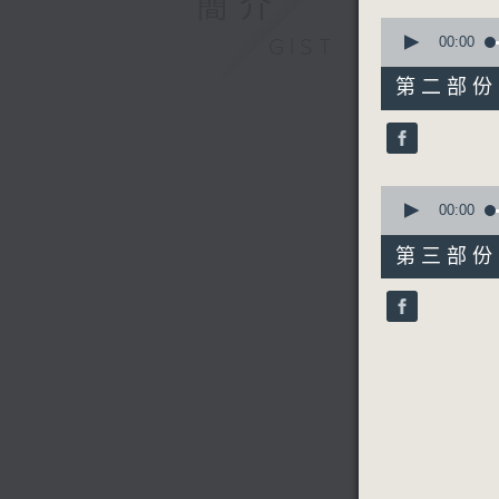
簡介
0
seconds
00:00
GIST
of
56
第二部份 P
minutes,
19
seconds
90%
0
seconds
00:00
of
56
第三部份 P
minutes,
10
seconds
90%