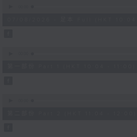
0
seconds
00:00
of
2
07/08/2026 - 足本 Full (HKT 10:04 
hours,
47
minutes,
59
seconds
Volume
90%
0
seconds
00:00
of
56
第一部份 Part 1 (HKT 10:04 - 11:00)
minutes,
0
seconds
Volume
90%
0
seconds
00:00
of
56
第二部份 Part 2 (HKT 11:04 - 12:00)
minutes,
9
seconds
Volume
90%