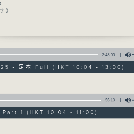
0
字》
事》
》
0
返》
雯 (港鐵公司總經理-市務及客戶體驗)
秒》
2:48:00
香江暖流
返》
025 - 足本 Full (HKT 10:04 - 13:00)
威 （盲人觀星傷健營2025籌備委員會主席）、
FACEBOOK
聯絡
所有集數
觀星傷健營活動顧問）
0
Volume
安全123》
您喜歡這個節目嗎?
》
56:10
art 1 (HKT 10:04 - 11:00)
主持人：Harry哥哥、袁沅玉、周綺玲、鄧添
Volume
新一代長者雜誌節目，內容三部曲 :