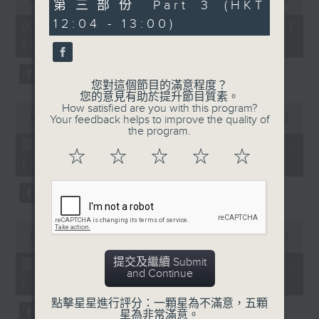
56
第三部份 Part 3 (HKT
of
minutes,
《膠喺我身上》
2
12:04 - 13:00)
9
07/08/2026 - 足本 Full (HKT
hours,
seconds
10:04 - 13:00)
1100-1200
47
minutes,
59
《Music Five》
seconds
您對這個節目的滿意程度？
嘉賓：梁煒謙(歌手)
您的意見有助於提升節目質素。
0
How satisfied are you with this program?
《極速15秒》
seconds
00:00
56:00
Your feedback helps to improve the quality of
of
the program.
《Music Five》
56
第一部份 Part 1 (HKT 10:04 -
minutes,
☆
☆
☆
☆
☆
嘉賓：公路煙花(組合)
11:00)
0
seconds
1200-1300
《耳邊執到寶》
0
seconds
00:00
56:09
of
56
提交及繼續 Submit
第二部份 Part 2 (HKT 11:04 -
minutes,
and Continue
12:00)
9
seconds
點擊星星進行評分：一顆星為不滿意，五顆
星為非常滿意。