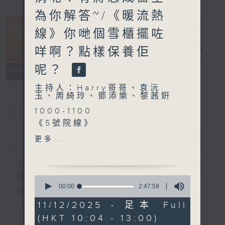
為你解答~/《暖流熱
線》你哋個雪櫃擺咗
咩啊？點樣保養佢
香江暖流
電台直播
呢？
FACEBOOK
聯絡
所有集數
主持人：Harry哥哥、袁沅
玉、周綺玲、鄧添樂、黎茜姸
您喜歡這個節目嗎?
1000-1100
《5號院線》
《今日大件事》
簡介
GIST
更多...
《健康偽術》
主持人：Harry哥哥、袁沅玉、周綺玲、鄧添
1100-1200
樂、黎茜姸
0
《好玩醫學》
seconds
00:00
2:47:59
新一代長者雜誌節目，內容三部曲 :
of
嘉賓：蔣志成醫生（心臟科專
2
11/12/2025 - 足本 Full
科醫生）
1) 緊貼時代脈搏，捕捉長訊焦點
hours,
(HKT 10:04 - 13:00)
47
《極速15秒》
2) 回應聽眾訴求，創建醫療平台