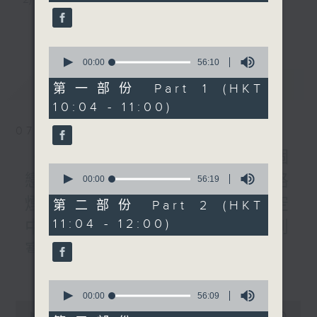
minutes,
59
3) 暖流熱線 : 關顧長者心靈需要，透過電話1872312，
seconds
更多...
1200-1300
《暖流熱線》
聆聽老友記心聲
0
seconds
00:00
56:10
of
最新
LATEST
56
第一部份 Part 1 (HKT
主持：Harry哥哥、周綺玲、鄧添樂、黎茜姸
minutes,
10:04 - 11:00)
10
seconds
07/08/2026
編導：周綺玲、鄧添樂
《Music Five》梁煒謙有個
0
戀愛腦!仲要無可救藥!? 公路
seconds
00:00
56:19
監製：梁學曦
of
煙花接受訪問了!?有咩在半空
56
第二部份 Part 2 (HKT
minutes,
11:04 - 12:00)
中值得期待? /《耳邊執到
19
逢星期一至五，上午十時至下午一時，歡迎你！
seconds
寶》
更多...
1000-1100
* 早上十一時十分，香港電台第五台、港台電視31，電
0
《Harry 哥哥英文教室》
seconds
00:00
56:09
台電視同步直播！
0
of
《今日大件事》
seconds
00:00
2:47:59