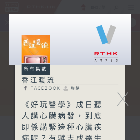
ENG
/
簡
×
全新 RTHK On The Go
取得
一手掌握 RTHK 電台、電視節目
所有集數
香江暖流
FACEBOOK
聯絡
X
《好玩醫學》成日聽
人講心臟病發，到底
即係講緊邊種心臟疾
病呢？有蔣志成醫生