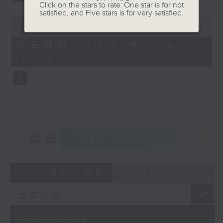
Click on the stars to rate: One star is for not
satisfied, and Five stars is for very satisfied.
0
seconds
00:00
56:09
of
56
第三部份 Part 3 (HKT 12:04 -
minutes,
13:00)
9
seconds
重溫
CATCHUP
07 - 08
2026
07/08/2026