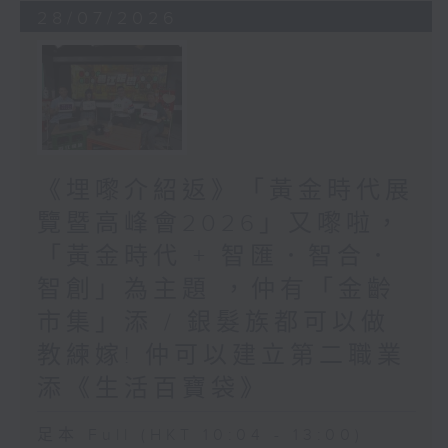
28/07/2026
《埋嚟介紹返》「黃金時代展
覽暨高峰會2026」又嚟啦，
「黃金時代 + 智匯．智合．
智創」為主題 ，仲有「金齡
市集」添 / 銀髮族都可以做
教練嫁! 仲可以建立第二職業
添《生活百寶袋》
足本 Full (HKT 10:04 - 13:00)