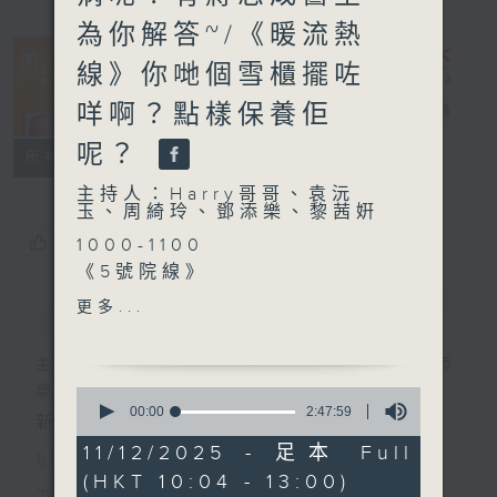
為你解答~/《暖流熱
線》你哋個雪櫃擺咗
咩啊？點樣保養佢
香江暖流
電台直播
呢？
FACEBOOK
聯絡
所有集數
主持人：Harry哥哥、袁沅
玉、周綺玲、鄧添樂、黎茜姸
您喜歡這個節目嗎?
1000-1100
《5號院線》
《今日大件事》
簡介
GIST
更多...
《健康偽術》
主持人：Harry哥哥、袁沅玉、周綺玲、鄧添
1100-1200
樂、黎茜姸
0
《好玩醫學》
seconds
00:00
2:47:59
新一代長者雜誌節目，內容三部曲 :
of
嘉賓：蔣志成醫生（心臟科專
2
11/12/2025 - 足本 Full
科醫生）
1) 緊貼時代脈搏，捕捉長訊焦點
hours,
(HKT 10:04 - 13:00)
47
《極速15秒》
2) 回應聽眾訴求，創建醫療平台