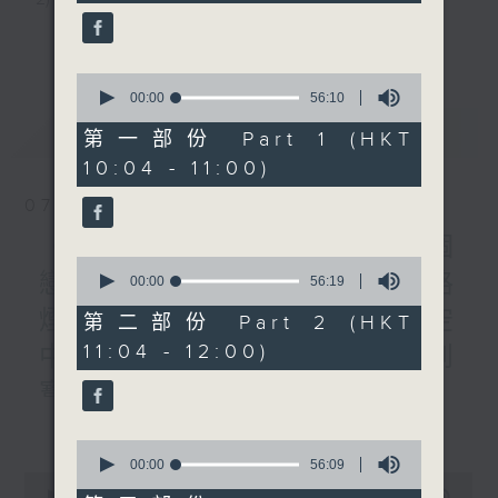
minutes,
59
3) 暖流熱線 : 關顧長者心靈需要，透過電話1872312，
seconds
更多...
1200-1300
《暖流熱線》
聆聽老友記心聲
0
seconds
00:00
56:10
of
最新
LATEST
56
第一部份 Part 1 (HKT
主持：Harry哥哥、周綺玲、鄧添樂、黎茜姸
minutes,
10:04 - 11:00)
10
seconds
07/08/2026
編導：周綺玲、鄧添樂
《Music Five》梁煒謙有個
0
戀愛腦!仲要無可救藥!? 公路
seconds
00:00
56:19
監製：梁學曦
of
煙花接受訪問了!?有咩在半空
56
第二部份 Part 2 (HKT
minutes,
11:04 - 12:00)
中值得期待? /《耳邊執到
19
逢星期一至五，上午十時至下午一時，歡迎你！
seconds
寶》
更多...
1000-1100
* 早上十一時十分，香港電台第五台、港台電視31，電
0
《Harry 哥哥英文教室》
seconds
00:00
56:09
台電視同步直播！
0
of
《今日大件事》
seconds
00:00
2:47:59