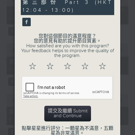
56
第三部份 Part 3 (HKT
of
minutes,
《膠喺我身上》
2
12:04 - 13:00)
9
07/08/2026 - 足本 Full (HKT
hours,
seconds
10:04 - 13:00)
1100-1200
47
minutes,
59
《Music Five》
seconds
您對這個節目的滿意程度？
嘉賓：梁煒謙(歌手)
您的意見有助於提升節目質素。
0
How satisfied are you with this program?
《極速15秒》
seconds
00:00
56:00
Your feedback helps to improve the quality of
of
the program.
《Music Five》
56
第一部份 Part 1 (HKT 10:04 -
minutes,
☆
☆
☆
☆
☆
嘉賓：公路煙花(組合)
11:00)
0
seconds
1200-1300
《耳邊執到寶》
0
seconds
00:00
56:09
of
56
提交及繼續 Submit
第二部份 Part 2 (HKT 11:04 -
minutes,
and Continue
12:00)
9
seconds
點擊星星進行評分：一顆星為不滿意，五顆
星為非常滿意。