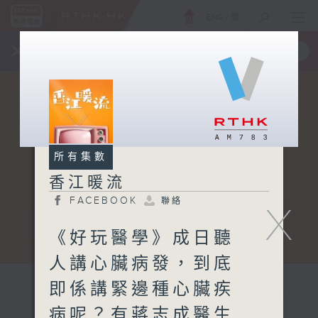
ENG
/
簡
×
全新 RTHK On The Go
取得
一手掌握 RTHK 電台、電視節目
所有集數
香江暖流
FACEBOOK
聯絡
X
《好玩醫學》成日聽
人講心臟病發，到底
即係講緊邊種心臟疾
病呢？有蔣志成醫生