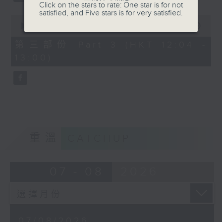
Click on the stars to rate: One star is for not
satisfied, and Five stars is for very satisfied.
0
seconds
00:00
56:09
of
56
第三部份 Part 3 (HKT 12:04 -
minutes,
13:00)
9
seconds
重溫
CATCHUP
07 - 08
2026
07/08/2026