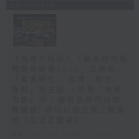
28/07/2026
《埋嚟介紹返》「黃金時代展
覽暨高峰會2026」又嚟啦，
「黃金時代 + 智匯．智合．
智創」為主題 ，仲有「金齡
市集」添 / 銀髮族都可以做
教練嫁! 仲可以建立第二職業
添《生活百寶袋》
足本 Full (HKT 10:04 - 13:00)