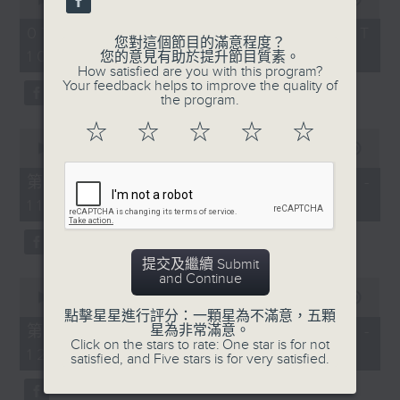
of
《膠喺我身上》
2
07/08/2026 - 足本 Full (HKT
hours,
您對這個節目的滿意程度？
10:04 - 13:00)
1100-1200
47
您的意見有助於提升節目質素。
minutes,
How satisfied are you with this program?
59
《Music Five》
Your feedback helps to improve the quality of
seconds
the program.
嘉賓：梁煒謙(歌手)
☆
☆
☆
☆
☆
0
《極速15秒》
seconds
00:00
56:00
of
《Music Five》
56
第一部份 Part 1 (HKT 10:04 -
minutes,
嘉賓：公路煙花(組合)
11:00)
0
seconds
1200-1300
《耳邊執到寶》
提交及繼續 Submit
and Continue
0
seconds
00:00
56:09
of
點擊星星進行評分：一顆星為不滿意，五顆
56
星為非常滿意。
第二部份 Part 2 (HKT 11:04 -
minutes,
Click on the stars to rate: One star is for not
12:00)
9
satisfied, and Five stars is for very satisfied.
seconds