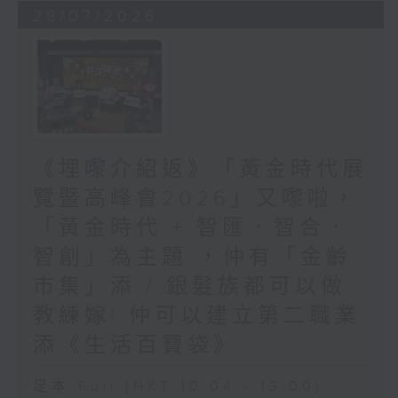
28/07/2026
《埋嚟介紹返》「黃金時代展
覽暨高峰會2026」又嚟啦，
「黃金時代 + 智匯．智合．
智創」為主題 ，仲有「金齡
市集」添 / 銀髮族都可以做
教練嫁! 仲可以建立第二職業
添《生活百寶袋》
足本 Full (HKT 10:04 - 13:00)