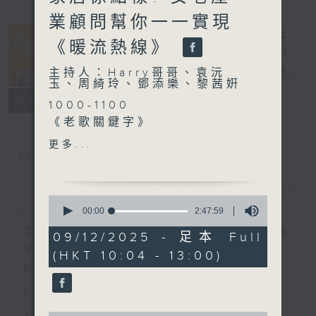
業顧問幫你一一實現
《暖流熱線》
香江暖流
電台直播
主持人：Harry哥哥、袁沅
玉、周綺玲、鄧添樂、黎茜姸
FACEBOOK
聯絡
所有集數
1000-1100
《老歌關鍵字》
《今日大件事》
更多...
您喜歡這個節目嗎?
《粵覽聊齋》
1100-1200
《埋嚟介紹返》
簡介
GIST
0
嘉賓：黎詠溮 (保良局華永會
seconds
00:00
2:47:59
of
生命教育及長者支援中心主
主持人：Harry哥哥、袁沅玉、周綺玲、鄧添
2
09/12/2025 - 足本 Full
任)
hours,
樂、黎茜姸
(HKT 10:04 - 13:00)
47
《極速15秒》
minutes,
新一代長者雜誌節目，內容三部曲 :
《埋嚟介紹返》
59
seconds
嘉賓：岑家雄​（安老產業顧問
1) 緊貼時代脈搏，捕捉長訊焦點
公司行政總裁及資深註冊社工​
2) 回應聽眾訴求，創建醫療平台