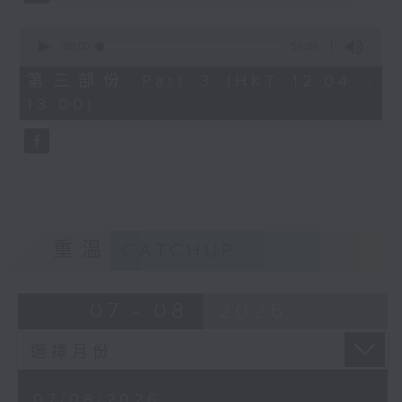
0
seconds
00:00
56:09
of
56
第三部份 Part 3 (HKT 12:04 -
minutes,
13:00)
9
seconds
重溫
CATCHUP
07 - 08
2026
07/08/2026