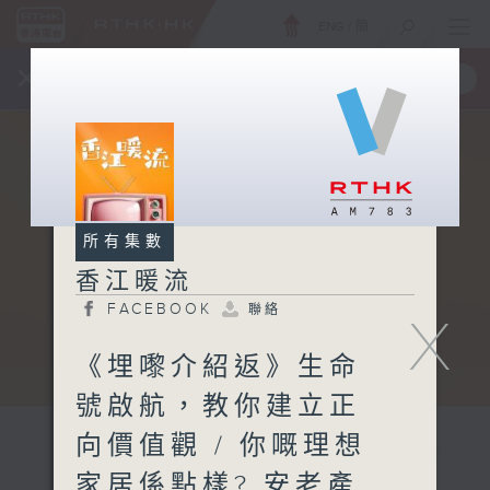
ENG
/
簡
×
全新 RTHK On The Go
取得
一手掌握 RTHK 電台、電視節目
所有集數
香江暖流
FACEBOOK
聯絡
X
《埋嚟介紹返》生命
號啟航，教你建立正
向價值觀 / 你嘅理想
家居係點樣? 安老產