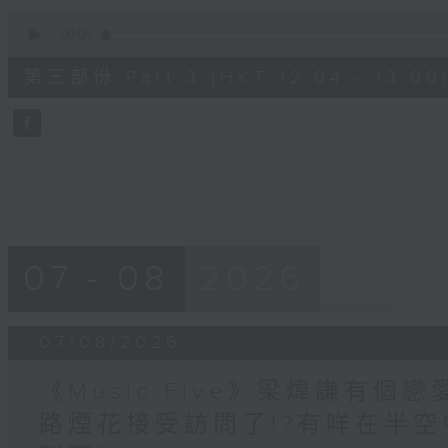
0
seconds
00:00
of
56
第三部份 Part 3 (HKT 12:04 - 13:00
minutes,
9
seconds
Volume
90%
07 - 08
2026
07/08/2026
《Music Five》梁煒謙有個戀
路煙花接受訪問了!?有咩在半空