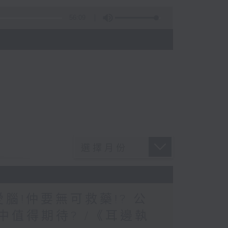
56:09
)
愛腦!仲要無可救藥!? 公
中值得期待? /《耳邊執