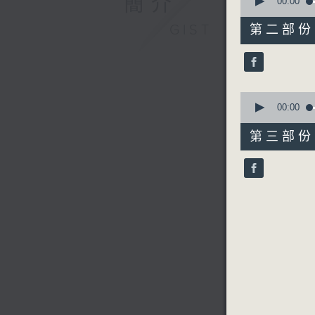
簡介
seconds
00:00
of
56
GIST
第二部份 P
minutes,
19
seconds
90%
0
seconds
00:00
of
56
第三部份 P
minutes,
9
seconds
90%