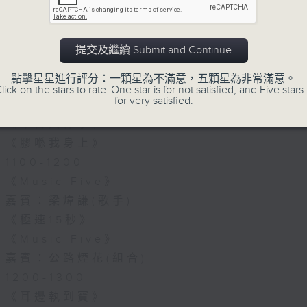
07/08/2026
《Music Five》梁煒謙有個戀
提交及繼續 Submit and Continue
花接受訪問了!?有咩在半空中值得
點擊星星進行評分：一顆星為不滿意，五顆星為非常滿意。
1000-1100
lick on the stars to rate: One star is for not satisfied, and Five stars 
for very satisfied.
《Harry 哥哥英文教室》
《今日大件事》
《膠喺我身上》
1100-1200
《Music Five》
嘉賓：梁煒謙(歌手)
《極速15秒》
《Music Five》
嘉賓：公路煙花(組合)
1200-1300
《耳邊執到寶》