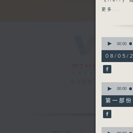
《Harry
《今日大件
更多...
《滿築城市
1100-120
《Music 
嘉賓：鍾凱
0
《極速15
seconds
00:00
of
《Music 
2
08/05/2
嘉賓：曹越
hours,
48
minutes,
0
seconds
90%
電台直播
0
seconds
00:00
of
56
第一部份 P
minutes,
10
seconds
90%
0