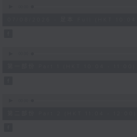
0
seconds
00:00
of
2
07/08/2026 - 足本 Full (HKT 10:04 
hours,
47
minutes,
59
seconds
Volume
90%
0
seconds
00:00
of
56
第一部份 Part 1 (HKT 10:04 - 11:00)
minutes,
0
seconds
Volume
90%
0
seconds
00:00
of
56
第二部份 Part 2 (HKT 11:04 - 12:00)
minutes,
9
seconds
Volume
90%