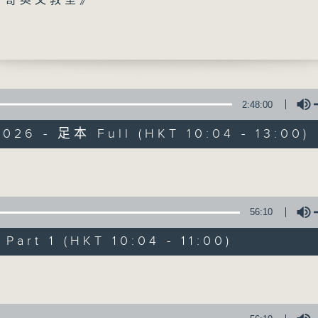
 哥哥英文教室》
事》
》
0
Five》
瑩(歌手)
秒》
2:48:00
Five》
026 - 足本 Full (HKT 10:04 - 13:00)
香江暖流
(歌手)
FACEBOOK
聯絡
所有集數
Volume
56:10
您喜歡這個節目嗎?
art 1 (HKT 10:04 - 11:00)
Volume
主持人：Harry哥哥、袁沅玉、周綺玲、鄧添
新一代長者雜誌節目，內容三部曲 :