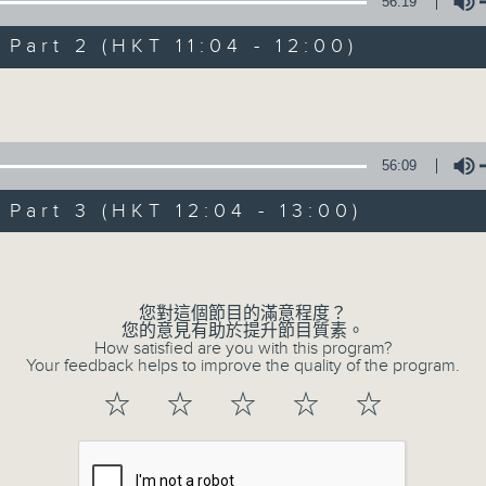
1) 緊貼時代脈搏，捕捉長訊焦點
56:19
2) 回應聽眾訴求，創建醫療平台
art 2 (HKT 11:04 - 12:00)
3) 暖流熱線 : 關顧長者心靈需要，透過電話1872312，聆聽
Volume
主持：Harry哥哥、周綺玲、鄧添樂、黎茜姸
56:09
編導：周綺玲、鄧添樂
art 3 (HKT 12:04 - 13:00)
監製：梁學曦
Volume
逢星期一至五，上午十時至下午一時，歡迎你！
您對這個節目的滿意程度？
您的意見有助於提升節目質素。
How satisfied are you with this program?
Your feedback helps to improve the quality of the program.
* 早上十一時十分，香港電台第五台、港台電視31，電台電
☆
☆
☆
☆
☆