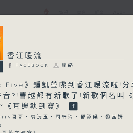
電視
電台
新聞
WEB+
香江暖流
聯絡
FACEBOOK
ic Five》鍾凱瑩嚟到香江暖流啦!分
聲音?!曹越都有新歌了!新歌個名叫
?~《耳邊執到寶》
arry哥哥、袁沅玉、周綺玲、鄧添樂、黎茜姸
0