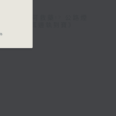
愛腦!仲要無可救藥!? 公路煙
期待? /《耳邊執到寶》
is