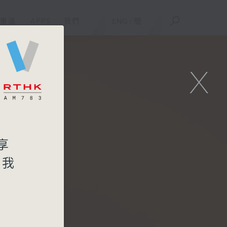
重溫
APPS
我們
ENG
/
簡
X
享
《我