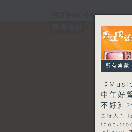
所有集數
《Mus
中年好
不好》
主持人：H
1000-110