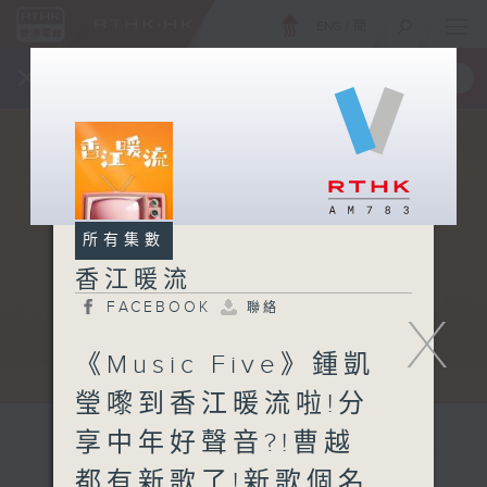
ENG
/
簡
×
全新 RTHK On The Go
取得
一手掌握 RTHK 電台、電視節目
所有集數
香江暖流
FACEBOOK
聯絡
X
《Music Five》鍾凱
瑩嚟到香江暖流啦!分
享中年好聲音?!曹越
都有新歌了!新歌個名