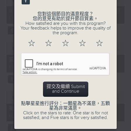
of
《膠喺我身上》
2
07/08/2026 - 足本 Full (HKT
hours,
您對這個節目的滿意程度？
10:04 - 13:00)
1100-1200
47
您的意見有助於提升節目質素。
minutes,
How satisfied are you with this program?
59
《Music Five》
Your feedback helps to improve the quality of
seconds
the program.
嘉賓：梁煒謙(歌手)
☆
☆
☆
☆
☆
0
《極速15秒》
seconds
00:00
56:00
of
《Music Five》
56
第一部份 Part 1 (HKT 10:04 -
minutes,
嘉賓：公路煙花(組合)
11:00)
0
seconds
1200-1300
《耳邊執到寶》
提交及繼續 Submit
and Continue
0
seconds
00:00
56:09
of
點擊星星進行評分：一顆星為不滿意，五顆
56
星為非常滿意。
第二部份 Part 2 (HKT 11:04 -
minutes,
Click on the stars to rate: One star is for not
12:00)
9
satisfied, and Five stars is for very satisfied.
seconds