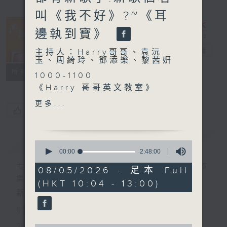
叫《我不好》?~《耳
邊執到寶》
香江暖流
電台直播
主持人：Harry哥哥、袁沅
玉、周綺玲、鄧添樂、黎茜姸
FACEBOOK
聯絡
所有集數
1000-1100
《Harry 哥哥英文教室》
《今日大件事》
更多...
您喜歡這個節目嗎?
《滿築城市》
1100-1200
《Music Five》
簡介
GIST
0
嘉賓：鍾凱瑩(歌手)
seconds
00:00
2:48:00
of
《極速15秒》
主持人：Harry哥哥、袁沅玉、周綺玲、鄧添
2
08/05/2026 - 足本 Full
《Music Five》
hours,
樂、黎茜姸
(HKT 10:04 - 13:00)
48
嘉賓：曹越(歌手)
minutes,
新一代長者雜誌節目，內容三部曲 :
0
seconds
1) 緊貼時代脈搏，捕捉長訊焦點
2) 回應聽眾訴求，創建醫療平台