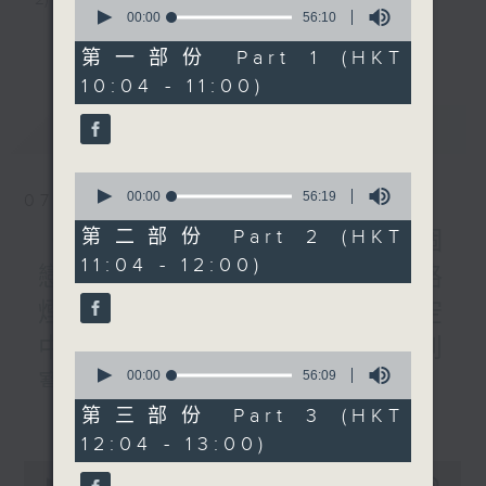
0
seconds
00:00
56:10
3) 暖流熱線 : 關顧長者心靈需要，透過電話1872312，
of
更多...
56
第一部份 Part 1 (HKT
minutes,
聆聽老友記心聲
10:04 - 11:00)
10
seconds
最新
LATEST
主持：Harry哥哥、周綺玲、鄧添樂、黎茜姸
0
seconds
00:00
56:19
07/08/2026
編導：周綺玲、鄧添樂
of
56
第二部份 Part 2 (HKT
《Music Five》梁煒謙有個
minutes,
11:04 - 12:00)
19
戀愛腦!仲要無可救藥!? 公路
seconds
監製：梁學曦
煙花接受訪問了!?有咩在半空
中值得期待? /《耳邊執到
逢星期一至五，上午十時至下午一時，歡迎你！
0
seconds
00:00
56:09
寶》
of
56
更多...
第三部份 Part 3 (HKT
1000-1100
minutes,
* 早上十一時十分，香港電台第五台、港台電視31，電
12:04 - 13:00)
9
《Harry 哥哥英文教室》
seconds
台電視同步直播！
0
《今日大件事》
seconds
00:00
2:47:59