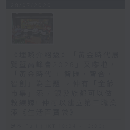
28/07/2026
《埋嚟介紹返》「黃金時代展
覽暨高峰會2026」又嚟啦，
「黃金時代 + 智匯．智合．
智創」為主題 ，仲有「金齡
市集」添 / 銀髮族都可以做
教練嫁! 仲可以建立第二職業
添《生活百寶袋》
足本 Full (HKT 10:04 - 13:00)