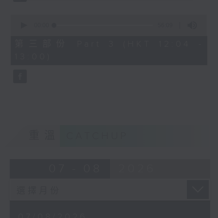
0
seconds
00:00
56:09
of
56
第三部份 Part 3 (HKT 12:04 -
minutes,
13:00)
9
seconds
重溫
CATCHUP
07 - 08
2026
07/08/2026