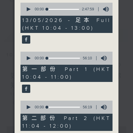
嘉賓：劉諾生 (香港作曲家）
0
《極速15秒》
seconds
3) 暖流熱線 : 關顧長者心靈需要，透過電話1872312，
00:00
2:47:59
更多...
of
1200-1300
2
聆聽老友記心聲
13/05/2026 - 足本 Full
《芝麻報社》
hours,
(HKT 10:04 - 13:00)
47
minutes,
最新
LATEST
59
主持：Harry哥哥、周綺玲、鄧添樂、黎茜姸
seconds
0
10/08/2026
seconds
編導：周綺玲、鄧添樂
00:00
56:10
of
《拜見師傅》木工到底做咩?
56
第一部份 Part 1 (HKT
minutes,
好唔好玩嘅呢~木工師傅話你
10:04 - 11:00)
10
監製：梁學曦
seconds
知!／《當年博物館》
1000-1100
逢星期一至五，上午十時至下午一時，歡迎你！
0
《老歌關鍵字》
seconds
00:00
56:19
of
《今日大件事》
更多...
56
* 早上十一時十分，香港電台第五台、港台電視31，電
第二部份 Part 2 (HKT
minutes,
1100-1200
11:04 - 12:00)
19
台電視同步直播！
0
seconds
《拜見師傅》
seconds
00:00
2:48:00