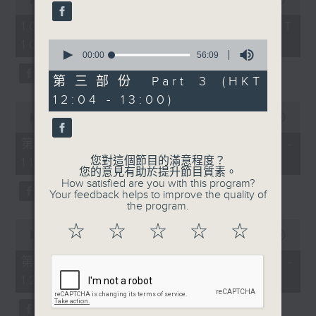
of
嘉賓：翁泳恩(木工藝術家)
2
10/08/2026 - 足本 Full (HKT
hours,
10:04 - 13:00)
0
《極速15秒》
48
seconds
00:00
56:09
minutes,
of
0
1200-1300
56
seconds
第三部份 Part 3 (HKT
minutes,
《當年博物館》
12:04 - 13:00)
9
0
seconds
seconds
00:00
56:10
of
56
第一部份 Part 1 (HKT 10:04 -
minutes,
您對這個節目的滿意程度？
11:00)
10
您的意見有助於提升節目質素。
seconds
How satisfied are you with this program?
Your feedback helps to improve the quality of
the program.
0
☆
☆
☆
☆
☆
seconds
00:00
56:20
of
56
第二部份 Part 2 (HKT 11:04 -
minutes,
12:00)
20
seconds