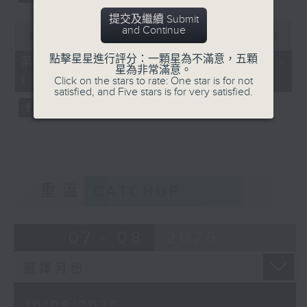
提交及繼續 Submit
0
and Continue
seconds
00:00
56:10
of
56
點擊星星進行評分：一顆星為不滿意，五顆
第三部份 Part 3 (HKT 12:04 -
minutes,
星為非常滿意。
13:00)
10
Click on the stars to rate: One star is for not
seconds
satisfied, and Five stars is for very satisfied.
重溫
CATCHUP
07 - 08
2026
10/08/2026