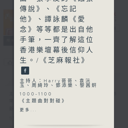
傳說》、《忘記
他》、譚詠麟《愛
念》等等都是出自他
香江暖流
電台直播
手筆，一齊了解這位
FACEBOOK
聯絡
所有集數
香港樂壇幕後信仰人
生。/《芝麻報社》
您喜歡這個節目嗎?
簡介
GIST
主持人：Harry哥哥、袁沅
玉、周綺玲、鄧添樂、黎茜姸
1000-1100
主持人：Harry哥哥、袁沅玉、周綺玲、鄧添
《主題曲對對碰》
樂、黎茜姸
《今日大件事》
新一代長者雜誌節目，內容三部曲 :
更多...
1100-1200
1) 緊貼時代脈搏，捕捉長訊焦點
《鄰到我請里》
2) 回應聽眾訴求，創建醫療平台