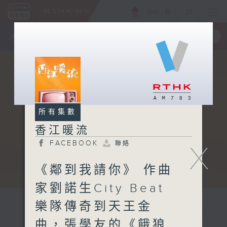
ENG
/
簡
×
全新 RTHK On The Go
取得
一手掌握 RTHK 電台、電視節目
所有集數
香江暖流
FACEBOOK
聯絡
X
《鄰到我請你》 作曲
家劉諾生City Beat
樂隊傳奇到天王金
曲，張學友的《餓狼