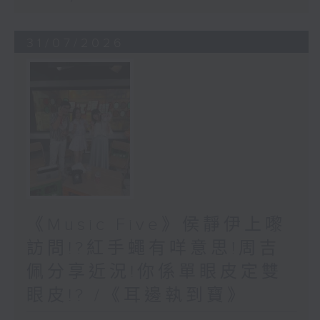
31/07/2026
《Music Five》侯靜伊上嚟
訪問!?紅手蠅有咩意思!周吉
佩分享近況!你係單眼皮定雙
眼皮!? /《耳邊執到寶》