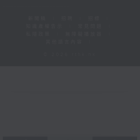
新聞稿
|
招聘
|
招標
|
知識產權告示
|
常見問題
|
私隱政策
|
無障礙播放器
|
其他語言內容
|
© 2026 rthk.hk