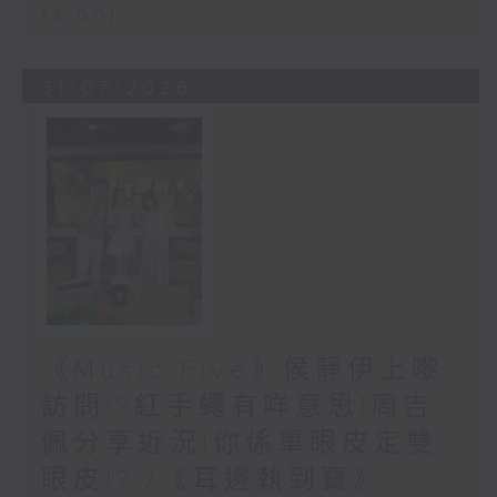
13:00)
31/07/2026
《Music Five》侯靜伊上嚟
訪問!?紅手蠅有咩意思!周吉
佩分享近況!你係單眼皮定雙
眼皮!? /《耳邊執到寶》