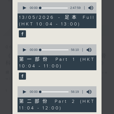
嘉賓：劉諾生 (香港作曲家）
0
《極速15秒》
seconds
3) 暖流熱線 : 關顧長者心靈需要，透過電話1872312，
00:00
2:47:59
更多...
of
1200-1300
2
聆聽老友記心聲
13/05/2026 - 足本 Full
《芝麻報社》
hours,
(HKT 10:04 - 13:00)
47
minutes,
最新
LATEST
59
主持：Harry哥哥、周綺玲、鄧添樂、黎茜姸
seconds
0
06/08/2026
seconds
編導：周綺玲、鄧添樂
00:00
56:10
of
《好玩醫學》颱風季節對老友記嘅骨
56
第一部份 Part 1 (HKT
minutes,
科健康有咩影響？／《香江私房菜》
10:04 - 11:00)
10
監製：梁學曦
seconds
網上直播完畢稍後提供節目重溫。 Archive
will be available after live webcast
逢星期一至五，上午十時至下午一時，歡迎你！
0
1
seconds
00:00
56:19
of
56
* 早上十一時十分，香港電台第五台、港台電視31，電
第二部份 Part 2 (HKT
minutes,
11:04 - 12:00)
19
台電視同步直播！
seconds