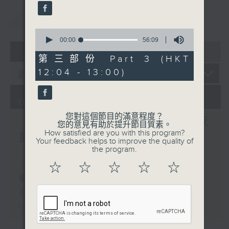
重溫
CATCHUP
0
seconds
00:00
56:09
of
07 - 08
2026
56
第三部份 Part 3 (HKT
minutes,
12:04 - 13:00)
9
seconds
06/08/2026
您對這個節目的滿意程度？
《好玩醫學》颱風季節對老友
您的意見有助於提升節目質素。
How satisfied are you with this program?
記嘅骨科健康有咩影響？／
Your feedback helps to improve the quality of
the program.
《香江私房菜》
☆
☆
☆
☆
☆
網上直播完畢稍後提供節目重溫。
Archive will be available after
live webcast