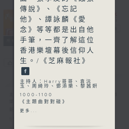
傳說》、《忘記
他》、譚詠麟《愛
念》等等都是出自他
香江暖流
電台直播
手筆，一齊了解這位
FACEBOOK
聯絡
所有集數
香港樂壇幕後信仰人
生。/《芝麻報社》
您喜歡這個節目嗎?
簡介
GIST
主持人：Harry哥哥、袁沅
玉、周綺玲、鄧添樂、黎茜姸
1000-1100
主持人：Harry哥哥、袁沅玉、周綺玲、鄧添
《主題曲對對碰》
樂、黎茜姸
《今日大件事》
新一代長者雜誌節目，內容三部曲 :
更多...
1100-1200
1) 緊貼時代脈搏，捕捉長訊焦點
《鄰到我請里》
2) 回應聽眾訴求，創建醫療平台