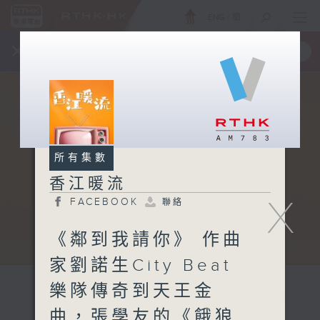
ENG
/
簡
×
全新 RTHK On The Go
取得
一手掌握 RTHK 電台、電視節目
所有集數
香江暖流
X
FACEBOOK
聯絡
《鄰到我請你》 作曲
家劉諾生City Beat
樂隊傳奇到天王金
曲，張學友的《餓狼