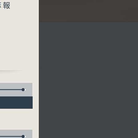
麻報
樂、黎茜姸