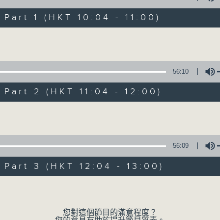
1) 緊貼時代脈搏，捕捉長訊焦點
2) 回應聽眾訴求，創建醫療平台
art 1 (HKT 10:04 - 11:00)
3) 暖流熱線 : 關顧長者心靈需要，透過電話1872312，聆聽
Volume
主持：Harry哥哥、周綺玲、鄧添樂、黎茜姸
56:10
編導：周綺玲、鄧添樂
art 2 (HKT 11:04 - 12:00)
監製：梁學曦
Volume
逢星期一至五，上午十時至下午一時，歡迎你！
56:09
art 3 (HKT 12:04 - 13:00)
* 早上十一時十分，香港電台第五台、港台電視31，電台電
Volume
您對這個節目的滿意程度？