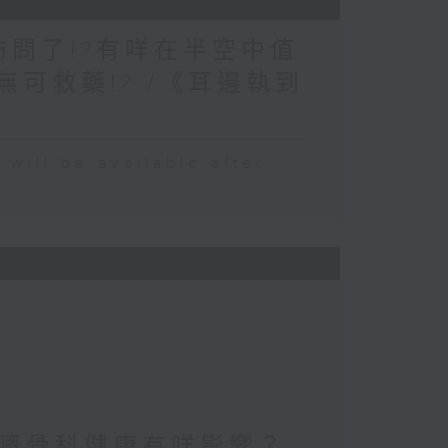
受訪問了!?有咩在半空中值
可救藥!? /《耳邊執到
 be available after
嘅骨科健康有咩影響？