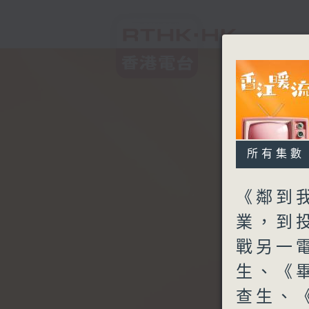
所有集數
《鄰到
業，到
戰另一
生、《
查生、