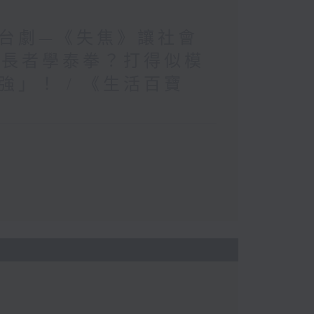
台劇—《失焦》讓社會
 長者學泰拳？打得似模
」！ / 《生活百寶