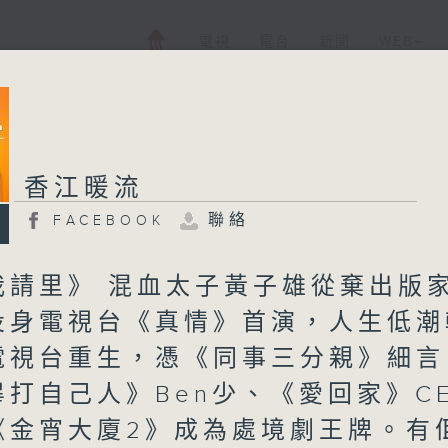
電視
電台
新聞
WEB+
香江暖流
聯絡
FACEBOOK
我請里》 混血太子黃子雄從棄出版
投身電視台《真情》首演，人生低潮
電視台重生，憑《同事三分親》細言
畢打自己人》Ben少、《愛回家》C
《金宵大廈2》成為處境劇王牌。有