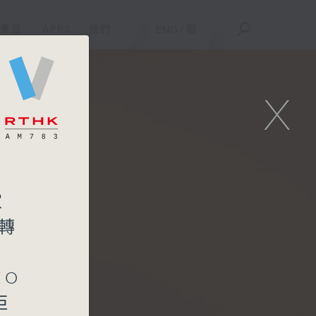
重溫
APPS
我們
ENG
/
簡
X
家
轉
EO
佢