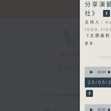
分享演
社》
主持人：H
1000-110
《主題曲對
《今日大件
更多...
1100-12
《鄰到我請
嘉賓：黃子
《極速15
0
電台直播
1200-130
seconds
00:00
of
《芝麻報社
2
20/05/2
hours,
47
minutes,
59
seconds
90%
0
seconds
00:00