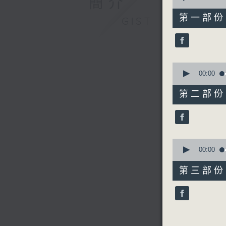
簡介
of
56
第一部份 P
GIST
minutes,
0
seconds
90%
0
seconds
00:00
of
56
第二部份 P
minutes,
10
seconds
90%
0
seconds
00:00
of
56
第三部份 P
minutes,
9
seconds
90%