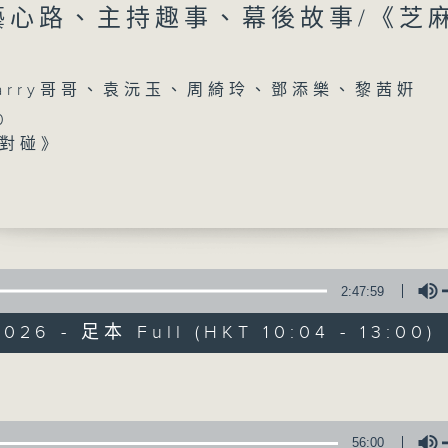
藝心路、主持趣事、幕後故事/《芝
arry哥哥、袁沅玉、周綺玲、鄧添樂、黎茜姸
0
對碰》
事》
香江暖流
00
里》
FACEBOOK
聯絡
雄 (演員)
所有集數
秒》
0
2:47:59
》
您喜歡這個節目嗎?
026 - 足本 Full (HKT 10:04 - 13:00)
主持人：Harry哥哥、袁沅玉、周綺玲、鄧添
Volume
新一代長者雜誌節目，內容三部曲 :
56:00