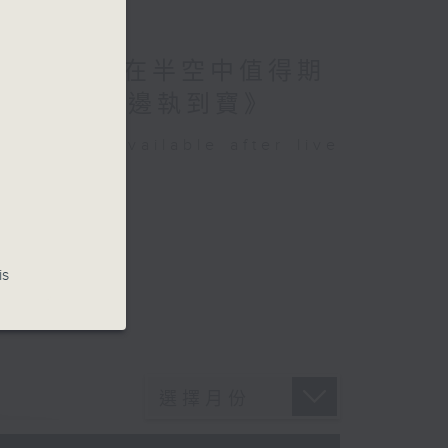
訪問了!?有咩在半空中值得期
!? /《耳邊執到寶》
be available after live
is