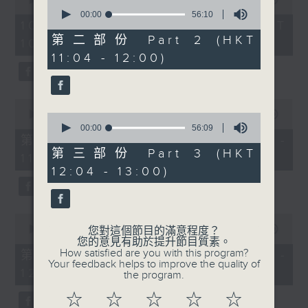
0
of
seconds
00:00
56:10
嘉賓：翁泳恩(木工藝術家)
2
10/08/2026 - 足本 Full (HKT
of
hours,
56
第二部份 Part 2 (HKT
10:04 - 13:00)
《極速15秒》
48
minutes,
minutes,
11:04 - 12:00)
10
0
1200-1300
seconds
seconds
《當年博物館》
0
seconds
00:00
56:10
0
of
seconds
00:00
56:09
56
of
第一部份 Part 1 (HKT 10:04 -
minutes,
56
第三部份 Part 3 (HKT
11:00)
10
minutes,
seconds
12:04 - 13:00)
9
seconds
0
seconds
00:00
56:20
您對這個節目的滿意程度？
of
您的意見有助於提升節目質素。
56
How satisfied are you with this program?
第二部份 Part 2 (HKT 11:04 -
minutes,
Your feedback helps to improve the quality of
12:00)
20
the program.
seconds
☆
☆
☆
☆
☆