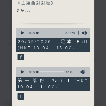
《主題曲對對碰》
3) 暖流熱線 : 關顧長者心靈需要，透過電話1872312，
更多...
《今日大件事》
更多...
1100-1200
聆聽老友記心聲
《鄰到我請里》
嘉賓：黃子雄 (演員)
最新
LATEST
0
主持：Harry哥哥、周綺玲、鄧添樂、黎茜姸
《極速15秒》
seconds
00:00
2:47:59
of
1200-1300
2
20/05/2026 - 足本 Full
《芝麻報社》
10/08/2026
hours,
編導：周綺玲、鄧添樂
(HKT 10:04 - 13:00)
47
《拜見師傅》木工到底做咩?
minutes,
59
好唔好玩嘅呢~木工師傅話你
seconds
監製：梁學曦
知!／《當年博物館》
0
seconds
00:00
56:00
1000-1100
of
逢星期一至五，上午十時至下午一時，歡迎你！
56
第一部份 Part 1 (HKT
《老歌關鍵字》
minutes,
10:04 - 11:00)
0
《今日大件事》
更多...
seconds
* 早上十一時十分，香港電台第五台、港台電視31，電
1100-1200
台電視同步直播！
0
《拜見師傅》
seconds
00:00
2:48:00