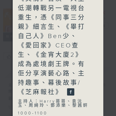
低潮轉戰另一電視台
重生，憑《同事三分
親》細言生、《畢打
香江暖流
電台直播
自己人》Ben少、
FACEBOOK
聯絡
所有集數
《愛回家》CEO查
生、《金宵大廈2》
您喜歡這個節目嗎?
成為處境劇王牌。有
簡介
GIST
佢分享演藝心路、主
持趣事、幕後故事/
主持人：Harry哥哥、袁沅玉、周綺玲、鄧添
《芝麻報社》
樂、黎茜姸
新一代長者雜誌節目，內容三部曲 :
主持人：Harry哥哥、袁沅
玉、周綺玲、鄧添樂、黎茜姸
1) 緊貼時代脈搏，捕捉長訊焦點
1000-1100
2) 回應聽眾訴求，創建醫療平台