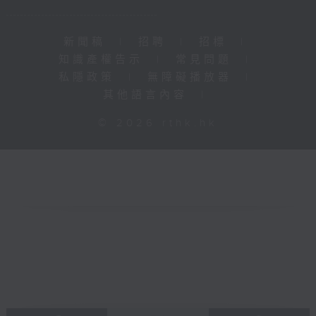
新聞稿
|
招聘
|
招標
|
知識產權告示
|
常見問題
|
私隱政策
|
無障礙播放器
|
其他語言內容
|
© 2026 rthk.hk