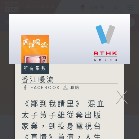
ENG
/
簡
×
全新 RTHK On The Go
取得
一手掌握 RTHK 電台、電視節目
所有集數
香江暖流
FACEBOOK
聯絡
X
《鄰到我請里》 混血
太子黃子雄從棄出版
家業，到投身電視台
《真情》首演，人生