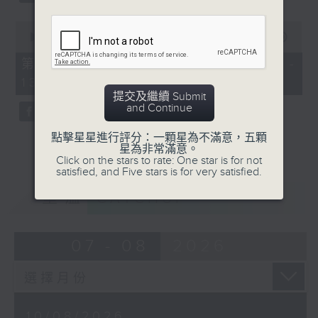
0
seconds
00:00
56:10
of
56
第三部份 Part 3 (HKT 12:04 -
minutes,
13:00)
10
seconds
提交及繼續 Submit
and Continue
點擊星星進行評分：一顆星為不滿意，五顆
星為非常滿意。
Click on the stars to rate: One star is for not
satisfied, and Five stars is for very satisfied.
重溫
CATCHUP
07 - 08
2026
10/08/2026