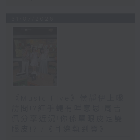
31/07/2026
《Music Five》侯靜伊上嚟
訪問!?紅手蠅有咩意思!周吉
佩分享近況!你係單眼皮定雙
眼皮!? /《耳邊執到寶》