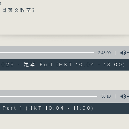
0
 哥哥英文教室》
事》
》
0
Five》
彤 (歌手)
秒》
2:48:00
香江暖流
Five》
026 - 足本 Full (HKT 10:04 - 13:00)
(歌手)
FACEBOOK
聯絡
所有集數
0
寶》
Volume
您喜歡這個節目嗎?
56:10
art 1 (HKT 10:04 - 11:00)
主持人：Harry哥哥、袁沅玉、周綺玲、鄧添
Volume
新一代長者雜誌節目，內容三部曲 :