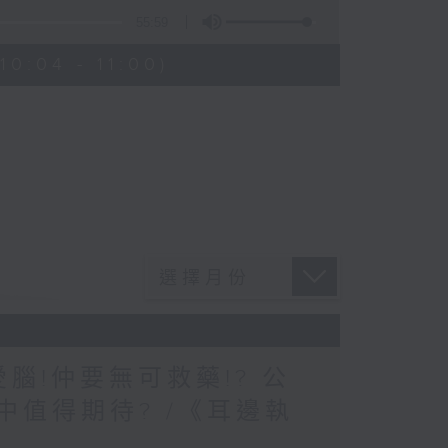
55:59
0:04 - 11:00)
愛腦!仲要無可救藥!? 公
中值得期待? /《耳邊執