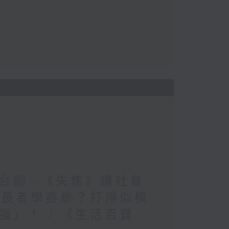
台劇—《失焦》讓社會
 長者學泰拳？打得似模
」！ / 《生活百寶