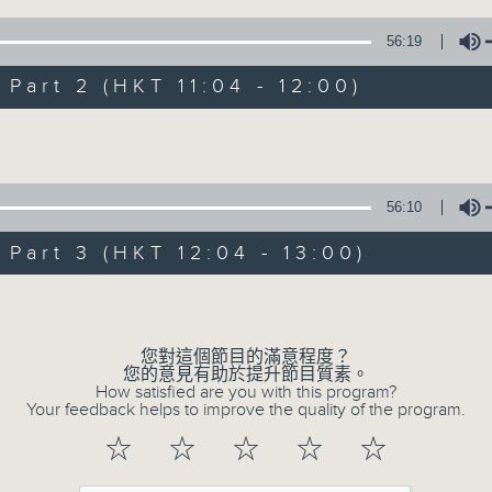
1) 緊貼時代脈搏，捕捉長訊焦點
2) 回應聽眾訴求，創建醫療平台
56:19
3) 暖流熱線 : 關顧長者心靈需要，透過電話1872312，聆聽
art 2 (HKT 11:04 - 12:00)
主持：Harry哥哥、周綺玲、鄧添樂、黎茜姸
Volume
編導：周綺玲、鄧添樂
56:10
監製：梁學曦
art 3 (HKT 12:04 - 13:00)
Volume
逢星期一至五，上午十時至下午一時，歡迎你！
您對這個節目的滿意程度？
* 早上十一時十分，香港電台第五台、港台電視31，電台電
您的意見有助於提升節目質素。
How satisfied are you with this program?
Your feedback helps to improve the quality of the program.
☆
☆
☆
☆
☆