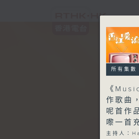
所有集數
《Mus
作歌曲
呢首作品
嚟一首
主持人：H