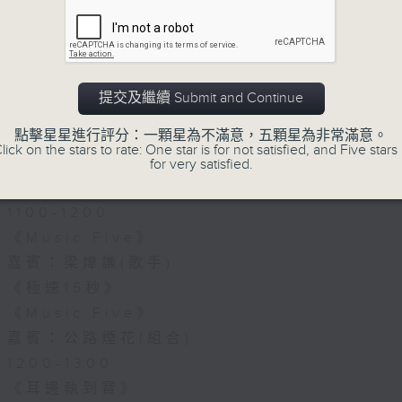
07/08/2026
《Music Five》梁煒謙有個戀
花接受訪問了!?有咩在半空中值得
提交及繼續 Submit and Continue
1000-1100
點擊星星進行評分：一顆星為不滿意，五顆星為非常滿意。
《Harry 哥哥英文教室》
lick on the stars to rate: One star is for not satisfied, and Five stars 
《今日大件事》
for very satisfied.
《膠喺我身上》
1100-1200
《Music Five》
嘉賓：梁煒謙(歌手)
《極速15秒》
《Music Five》
嘉賓：公路煙花(組合)
1200-1300
《耳邊執到寶》