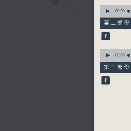
簡介
0
seconds
00:00
GIST
of
56
第二部份 P
minutes,
19
seconds
90%
0
seconds
00:00
of
56
第三部份 P
minutes,
10
seconds
90%