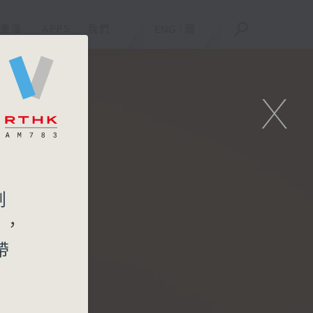
重溫
APPS
我們
ENG
/
簡
X
創
品，
帶