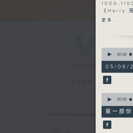
1000-110
《Harry
《今日大件
更多...
《滿築城市
1100-120
《Music 
嘉賓：鍾蔚
0
《極速15
seconds
00:00
of
《Music 
2
05/06/2
嘉賓：李佳
hours,
48
1200-130
minutes,
《耳邊執到
電台直播
0
seconds
90%
0
seconds
00:00
of
56
第一部份 P
minutes,
10
seconds
90%