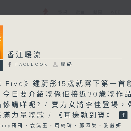
電視
電台
新聞
WEB+
香江暖流
聯絡
FACEBOOK
ic Five》鍾蔚彤15歲就寫下第一首
，今日要介紹嘅係佢接近30歲嘅作
係講咩呢? / 實力女將李佳登場，
充滿力量嘅歌 / 《耳邊執到寶》
arry哥哥、袁沅玉、周綺玲、鄧添樂、黎茜姸