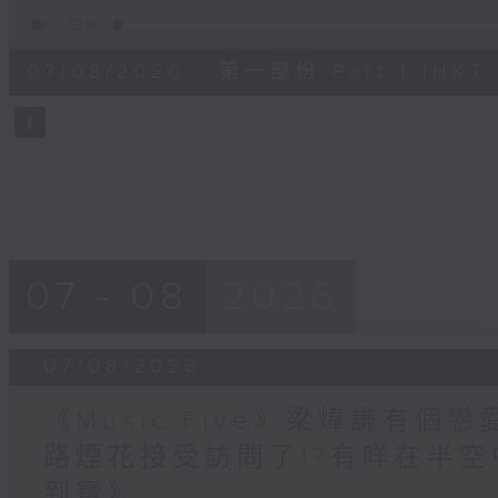
0
seconds
00:00
of
55
07/08/2026 - 第一部份 Part 1 (HKT 1
minutes,
59
seconds
Volume
90%
07 - 08
2026
07/08/2026
《Music Five》梁煒謙有個戀
路煙花接受訪問了!?有咩在半空
到寶》