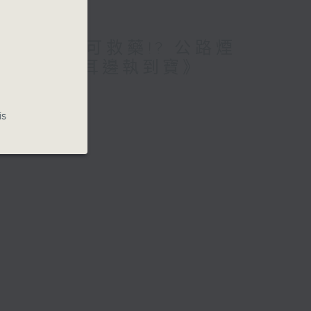
愛腦!仲要無可救藥!? 公路煙
期待? /《耳邊執到寶》
is