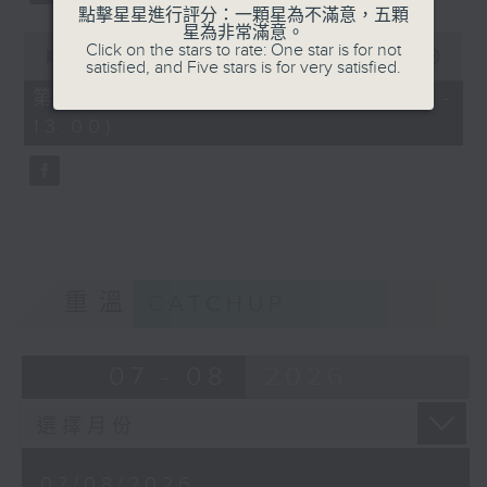
點擊星星進行評分：一顆星為不滿意，五顆
星為非常滿意。
0
Click on the stars to rate: One star is for not
seconds
00:00
56:09
satisfied, and Five stars is for very satisfied.
of
56
第三部份 Part 3 (HKT 12:04 -
minutes,
13:00)
9
seconds
重溫
CATCHUP
07 - 08
2026
07/08/2026