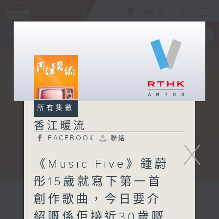
ENG
/
簡
×
全新 RTHK On The Go
取得
一手掌握 RTHK 電台、電視節目
所有集數
香江暖流
FACEBOOK
聯絡
X
《Music Five》鍾蔚
彤15歲就寫下第一首
創作歌曲，今日要介
紹嘅係佢接近30歲嘅