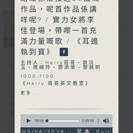
作品，呢首作品係講
咩呢? / 實力女將李
佳登場，帶嚟一首充
香江暖流
電台直播
滿力量嘅歌 / 《耳邊
FACEBOOK
聯絡
所有集數
執到寶》
主持人：Harry哥哥、袁沅
您喜歡這個節目嗎?
玉、周綺玲、鄧添樂、黎茜姸
1000-1100
簡介
GIST
《Harry 哥哥英文教室》
《今日大件事》
更多...
《滿築城市》
主持人：Harry哥哥、袁沅玉、周綺玲、鄧添
1100-1200
樂、黎茜姸
《Music Five》
新一代長者雜誌節目，內容三部曲 :
0
嘉賓：鍾蔚彤 (歌手)
seconds
00:00
2:48:00
1) 緊貼時代脈搏，捕捉長訊焦點
of
《極速15秒》
2
05/06/2026 - 足本 Full
2) 回應聽眾訴求，創建醫療平台