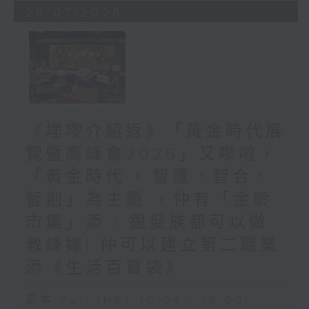
28/07/2026
《埋嚟介紹返》「黃金時代展
覽暨高峰會2026」又嚟啦，
「黃金時代 + 智匯．智合．
智創」為主題 ，仲有「金齡
市集」添 / 銀髮族都可以做
教練嫁! 仲可以建立第二職業
添《生活百寶袋》
足本 Full (HKT 10:04 - 13:00)