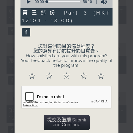
seconds
00:00
56:10
of
of
《膠喺我身上》
2
07/08/2026 - 足本 Full (HKT
56
第三部份 Part 3 (HKT
hours,
minutes,
10:04 - 13:00)
1100-1200
47
12:04 - 13:00)
10
minutes,
seconds
59
《Music Five》
seconds
嘉賓：梁煒謙(歌手)
0
您對這個節目的滿意程度？
《極速15秒》
seconds
00:00
56:00
您的意見有助於提升節目質素。
of
How satisfied are you with this program?
《Music Five》
56
第一部份 Part 1 (HKT 10:04 -
Your feedback helps to improve the quality of
minutes,
the program.
嘉賓：公路煙花(組合)
11:00)
0
seconds
☆
☆
☆
☆
☆
1200-1300
《耳邊執到寶》
0
seconds
00:00
56:09
of
56
第二部份 Part 2 (HKT 11:04 -
minutes,
12:00)
9
提交及繼續 Submit
seconds
and Continue