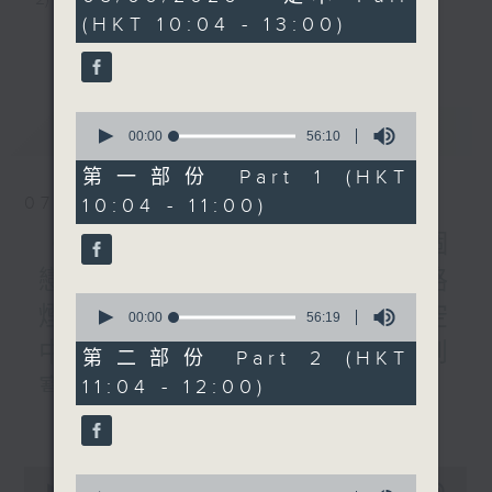
《Music Five》
hours,
(HKT 10:04 - 13:00)
48
嘉賓：李佳(歌手)
3) 暖流熱線 : 關顧長者心靈需要，透過電話1872312，
更多...
minutes,
1200-1300
0
聆聽老友記心聲
seconds
《耳邊執到寶》
0
最新
LATEST
seconds
00:00
56:10
主持：Harry哥哥、周綺玲、鄧添樂、黎茜姸
of
56
第一部份 Part 1 (HKT
minutes,
07/08/2026
10:04 - 11:00)
10
編導：周綺玲、鄧添樂
seconds
《Music Five》梁煒謙有個
戀愛腦!仲要無可救藥!? 公路
監製：梁學曦
0
煙花接受訪問了!?有咩在半空
seconds
00:00
56:19
of
中值得期待? /《耳邊執到
56
第二部份 Part 2 (HKT
逢星期一至五，上午十時至下午一時，歡迎你！
minutes,
寶》
11:04 - 12:00)
19
seconds
更多...
1000-1100
* 早上十一時十分，香港電台第五台、港台電視31，電
《Harry 哥哥英文教室》
台電視同步直播！
0
0
《今日大件事》
seconds
00:00
2:47:59