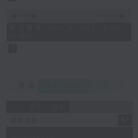
0
seconds
00:00
56:09
of
56
第三部份 Part 3 (HKT 12:04 -
minutes,
13:00)
9
seconds
重溫
CATCHUP
07 - 08
2026
07/08/2026