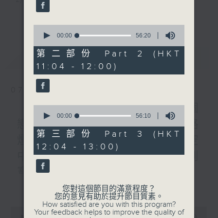
3) 暖流熱線 : 關顧長者心靈需要，透過電話1872312，
更多...
0
聆聽老友記心聲
seconds
00:00
56:20
of
56
第二部份 Part 2 (HKT
最新
LATEST
minutes,
主持：Harry哥哥、周綺玲、鄧添樂、黎茜姸
11:04 - 12:00)
20
seconds
07/08/2026
編導：周綺玲、鄧添樂
《Music Five》梁煒謙有個
0
seconds
00:00
56:10
戀愛腦!仲要無可救藥!? 公路
of
監製：梁學曦
56
第三部份 Part 3 (HKT
煙花接受訪問了!?有咩在半空
minutes,
12:04 - 13:00)
10
中值得期待? /《耳邊執到
seconds
逢星期一至五，上午十時至下午一時，歡迎你！
寶》
更多...
1000-1100
您對這個節目的滿意程度？
* 早上十一時十分，香港電台第五台、港台電視31，電
您的意見有助於提升節目質素。
《Harry 哥哥英文教室》
How satisfied are you with this program?
台電視同步直播！
0
Your feedback helps to improve the quality of
《今日大件事》
seconds
00:00
2:47:59