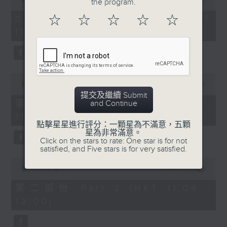
the program.
of
《膠喺我身上》
2
07/08/2026 - 足本 Full (HKT
☆
☆
☆
☆
☆
hours,
10:04 - 13:00)
1100-1200
47
minutes,
59
《Music Five》
seconds
嘉賓：梁煒謙(歌手)
0
《極速15秒》
seconds
00:00
56:00
of
提交及繼續 Submit
《Music Five》
56
第一部份 Part 1 (HKT 10:04 -
and Continue
minutes,
嘉賓：公路煙花(組合)
11:00)
0
點擊星星進行評分：一顆星為不滿意，五顆
seconds
1200-1300
星為非常滿意。
Click on the stars to rate: One star is for not
《耳邊執到寶》
satisfied, and Five stars is for very satisfied.
0
seconds
00:00
56:09
of
56
第二部份 Part 2 (HKT 11:04 -
minutes,
12:00)
9
seconds