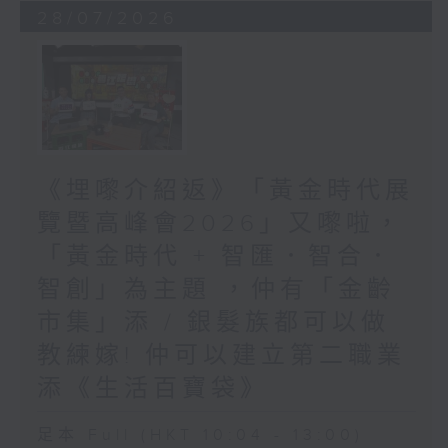
28/07/2026
《埋嚟介紹返》「黃金時代展
覽暨高峰會2026」又嚟啦，
「黃金時代 + 智匯．智合．
智創」為主題 ，仲有「金齡
市集」添 / 銀髮族都可以做
教練嫁! 仲可以建立第二職業
添《生活百寶袋》
足本 Full (HKT 10:04 - 13:00)