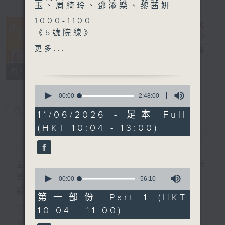
玉、周綺玲、鄧添樂、黎茜姸
1000-1100
《5號院線》
《今日大件事》
更多...
香江暖流
電台直播
《石頭裏的香港故事》
FACEBOOK
聯絡
所有集數
1100-1200
0
《好玩醫學》
seconds
00:00
2:48:00
of
嘉賓：眼科專科醫生譚秀雯醫
您喜歡這個節目嗎?
2
11/06/2026 - 足本 Full
生
hours,
(HKT 10:04 - 13:00)
48
minutes,
簡介
GIST
《極速15秒》
0
seconds
1200-1300
主持人：Harry哥哥、袁沅玉、周綺玲、鄧添
0
《香江私房菜》
樂、黎茜姸
seconds
00:00
56:10
of
新一代長者雜誌節目，內容三部曲 :
56
第一部份 Part 1 (HKT
minutes,
1) 緊貼時代脈搏，捕捉長訊焦點
10:04 - 11:00)
10
seconds
2) 回應聽眾訴求，創建醫療平台