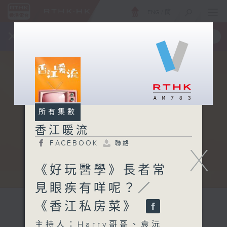
ENG
/
簡
×
全新 RTHK On The Go
取得
一手掌握 RTHK 電台、電視節目
所有集數
香江暖流
FACEBOOK
聯絡
X
《好玩醫學》長者常
見眼疾有咩呢？／
《香江私房菜》
主持人：Harry哥哥、袁沅