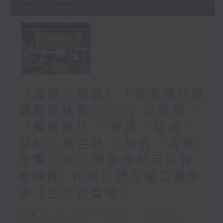
28/07/2026
《埋嚟介紹返》「黃金時代展
覽暨高峰會2026」又嚟啦，
「黃金時代 + 智匯．智合．
智創」為主題 ，仲有「金齡
市集」添 / 銀髮族都可以做
教練嫁! 仲可以建立第二職業
添《生活百寶袋》
足本 Full (HKT 10:04 - 13:00)