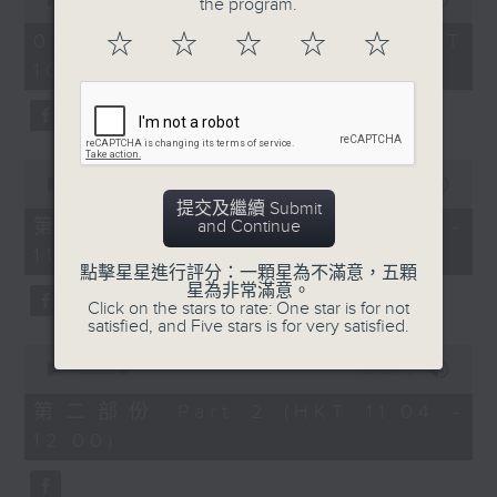
the program.
of
《膠喺我身上》
2
07/08/2026 - 足本 Full (HKT
☆
☆
☆
☆
☆
hours,
10:04 - 13:00)
1100-1200
47
minutes,
59
《Music Five》
seconds
嘉賓：梁煒謙(歌手)
0
《極速15秒》
seconds
00:00
56:00
of
提交及繼續 Submit
《Music Five》
56
第一部份 Part 1 (HKT 10:04 -
and Continue
minutes,
嘉賓：公路煙花(組合)
11:00)
0
點擊星星進行評分：一顆星為不滿意，五顆
seconds
1200-1300
星為非常滿意。
Click on the stars to rate: One star is for not
《耳邊執到寶》
satisfied, and Five stars is for very satisfied.
0
seconds
00:00
56:09
of
56
第二部份 Part 2 (HKT 11:04 -
minutes,
12:00)
9
seconds