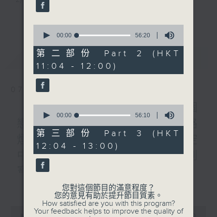
3) 暖流熱線 : 關顧長者心靈需要，透過電話1872312，
更多...
0
聆聽老友記心聲
seconds
00:00
56:20
of
56
第二部份 Part 2 (HKT
最新
LATEST
minutes,
主持：Harry哥哥、周綺玲、鄧添樂、黎茜姸
11:04 - 12:00)
20
seconds
07/08/2026
編導：周綺玲、鄧添樂
《Music Five》梁煒謙有個
0
seconds
00:00
56:10
戀愛腦!仲要無可救藥!? 公路
of
監製：梁學曦
56
第三部份 Part 3 (HKT
煙花接受訪問了!?有咩在半空
minutes,
12:04 - 13:00)
10
中值得期待? /《耳邊執到
seconds
逢星期一至五，上午十時至下午一時，歡迎你！
寶》
更多...
1000-1100
您對這個節目的滿意程度？
* 早上十一時十分，香港電台第五台、港台電視31，電
您的意見有助於提升節目質素。
《Harry 哥哥英文教室》
How satisfied are you with this program?
台電視同步直播！
0
Your feedback helps to improve the quality of
《今日大件事》
seconds
00:00
2:47:59