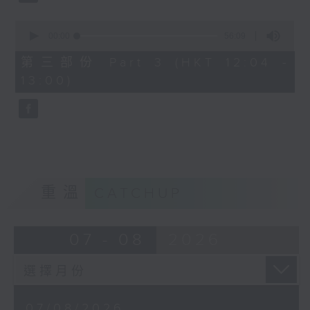
0
seconds
00:00
56:09
of
56
第三部份 Part 3 (HKT 12:04 -
minutes,
13:00)
9
seconds
重溫
CATCHUP
07 - 08
2026
07/08/2026