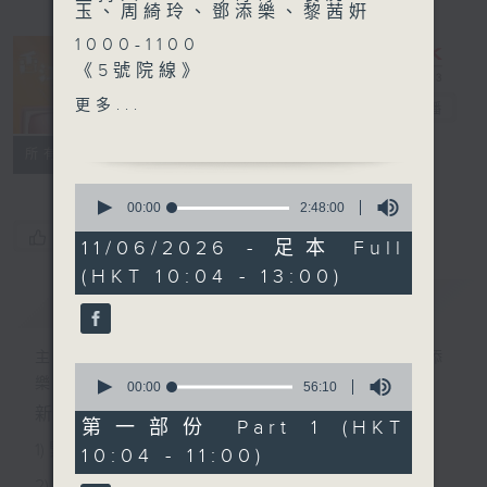
玉、周綺玲、鄧添樂、黎茜姸
1000-1100
《5號院線》
《今日大件事》
更多...
香江暖流
電台直播
《石頭裏的香港故事》
FACEBOOK
聯絡
所有集數
1100-1200
0
《好玩醫學》
seconds
00:00
2:48:00
of
嘉賓：眼科專科醫生譚秀雯醫
您喜歡這個節目嗎?
2
11/06/2026 - 足本 Full
生
hours,
(HKT 10:04 - 13:00)
48
minutes,
簡介
GIST
《極速15秒》
0
seconds
1200-1300
主持人：Harry哥哥、袁沅玉、周綺玲、鄧添
0
《香江私房菜》
樂、黎茜姸
seconds
00:00
56:10
of
新一代長者雜誌節目，內容三部曲 :
56
第一部份 Part 1 (HKT
minutes,
1) 緊貼時代脈搏，捕捉長訊焦點
10:04 - 11:00)
10
seconds
2) 回應聽眾訴求，創建醫療平台