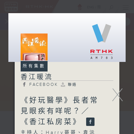
ENG
/
簡
×
全新 RTHK On The Go
取得
一手掌握 RTHK 電台、電視節目
所有集數
香江暖流
FACEBOOK
聯絡
X
《好玩醫學》長者常
見眼疾有咩呢？／
《香江私房菜》
主持人：Harry哥哥、袁沅