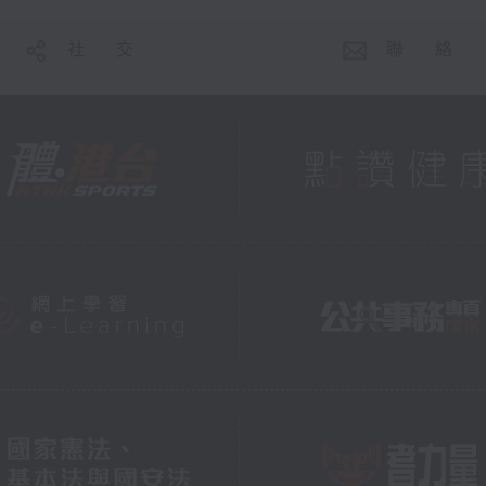
社 交
聯 絡