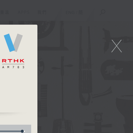
重溫
APPS
我們
ENG
/
簡
X