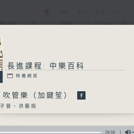
電視
電台
新聞
WEB+
長進課程: 中樂百科
特備網頁
：吹管樂（加鍵笙）
子晉、洪藝烜
29:59