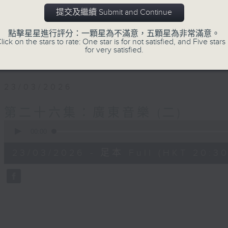
提交及繼續 Submit and Continue
點擊星星進行評分：一顆星為不滿意，五顆星為非常滿意。
lick on the stars to rate: One star is for not satisfied, and Five stars 
for very satisfied.
23/03/2026
第二十六集：廣東音樂 (二)
0
seconds
00:00
of
30
23/03/2026 - 足本 Full (HKT 20:30
minutes,
0
seconds
Volume
90%