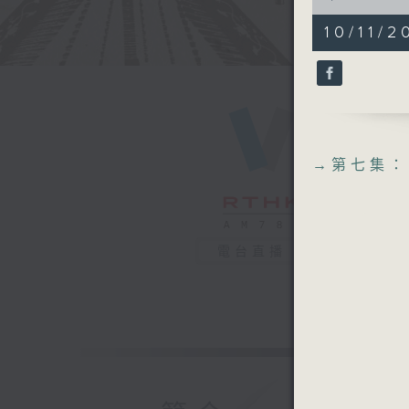
of
29
10/11/2
minutes,
59
seconds
90%
→
第七集：
電台直播