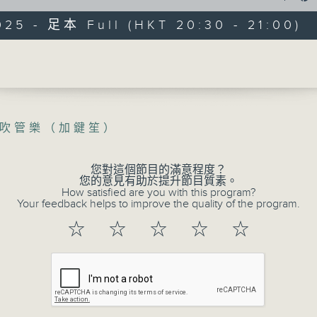
025 - 足本 Full (HKT 20:30 - 21:00)
Volume
吹管樂（加鍵笙）
長進課程: 中樂百
您對這個節目的滿意程度？
特備網頁
所有集數
您的意見有助於提升節目質素。
How satisfied are you with this program?
Your feedback helps to improve the quality of the program.
☆
☆
☆
☆
☆
您喜歡這個節目嗎?
主持人：陳子晉、洪藝烜