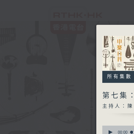
所有集數
第七集
主持人：陳
0
seconds
00:00