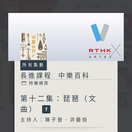
ENG
/
簡
×
全新 RTHK On The Go
取得
一手掌握 RTHK 電台、電視節目
X
所有集數
長進課程: 中樂百科
特備網頁
第十二集：琵琶（文
曲）
主持人：陳子晉、洪藝烜