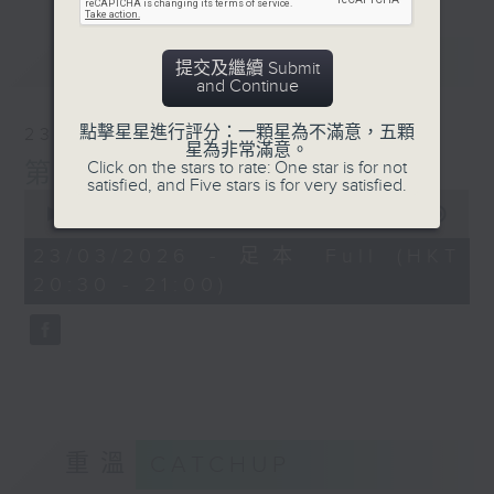
最新
LATEST
提交及繼續 Submit
and Continue
點擊星星進行評分：一顆星為不滿意，五顆
23/03/2026
星為非常滿意。
Click on the stars to rate: One star is for not
第二十六集：廣東音樂 (二)
satisfied, and Five stars is for very satisfied.
0
seconds
00:00
30:00
of
30
23/03/2026 - 足本 Full (HKT
minutes,
20:30 - 21:00)
0
seconds
重溫
CATCHUP