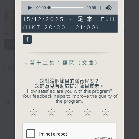
0
seconds
00:00
29:59
of
29
15/12/2025 - 足本 Full
minutes,
長進課程: 中樂
(HKT 20:30 - 21:00)
59
百科
電台直播
seconds
特備網頁
所有集數
→
第十二集：琵琶（文曲）
您喜歡這個節目嗎?
您對這個節目的滿意程度？
簡介
GIST
您的意見有助於提升節目質素。
How satisfied are you with this program?
Your feedback helps to improve the quality of
the program.
主持人：陳子晉、洪藝烜
☆
☆
☆
☆
☆