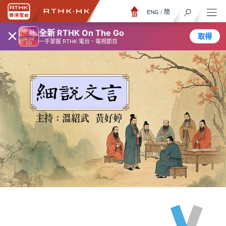
ENG
/
簡
×
全新 RTHK On The Go
取得
一手掌握 RTHK 電台、電視節目