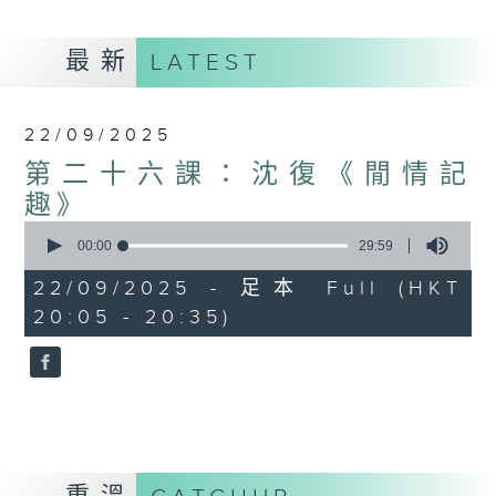
最新
LATEST
22/09/2025
第二十六課：沈復《閒情記
趣》
0
seconds
00:00
29:59
of
29
22/09/2025 - 足本 Full (HKT
minutes,
20:05 - 20:35)
59
seconds