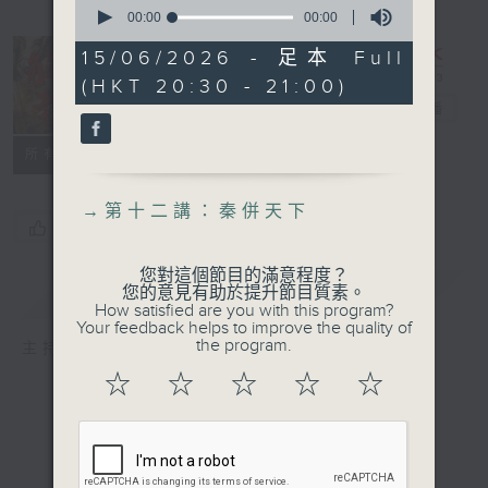
0
seconds
00:00
00:00
of
0
15/06/2026 - 足本 Full
seconds
長進課程: 解密
(HKT 20:30 - 21:00)
秦朝
電台直播
所有集數
→
第十二講：秦併天下
您喜歡這個節目嗎?
您對這個節目的滿意程度？
簡介
GIST
您的意見有助於提升節目質素。
How satisfied are you with this program?
Your feedback helps to improve the quality of
the program.
主持人：馮天樂、黃好婷
☆
☆
☆
☆
☆