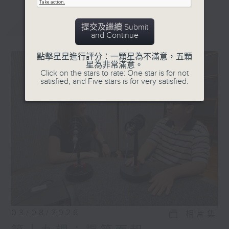
最新
LATEST
提交及繼續 Submit
and Continue
點擊星星進行評分：一顆星為不滿意，五顆
星為非常滿意。
Click on the stars to rate: One star is for not
satisfied, and Five stars is for very satisfied.
03/08/2026
相片集