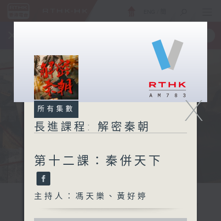
ENG
/
簡
×
全新 RTHK On The Go
取得
一手掌握 RTHK 電台、電視節目
X
所有集數
長進課程: 解密秦朝
第十二課：秦併天下
主持人：馮天樂、黃好婷